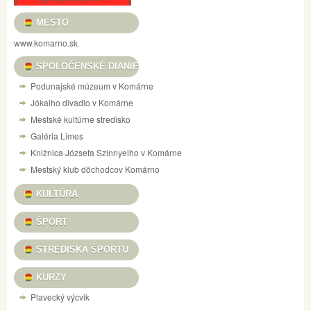
MESTO
www.komarno.sk
SPOLOČENSKÉ DIANIE
Podunajské múzeum v Komárne
Jókaiho divadlo v Komárne
Mestské kultúrne stredisko
Galéria Limes
Knižnica Józsefa Szinnyeiho v Komárne
Mestský klub dôchodcov Komárno
KULTÚRA
ŠPORT
STREDISKÁ ŠPORTU
KURZY
Plavecký výcvik