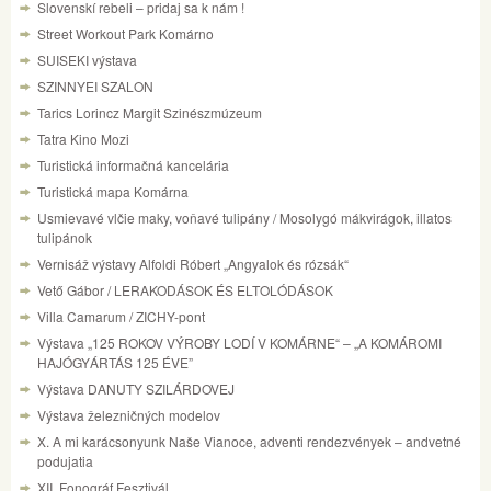
Slovenskí rebeli – pridaj sa k nám !
Street Workout Park Komárno
SUISEKI výstava
SZINNYEI SZALON
Tarics Lorincz Margit Szinészmúzeum
Tatra Kino Mozi
Turistická informačná kancelária
Turistická mapa Komárna
Usmievavé vlčie maky, voňavé tulipány / Mosolygó mákvirágok, illatos
tulipánok
Vernisáž výstavy Alfoldi Róbert „Angyalok és rózsák“
Vető Gábor / LERAKODÁSOK ÉS ELTOLÓDÁSOK
Villa Camarum / ZICHY-pont
Výstava „125 ROKOV VÝROBY LODÍ V KOMÁRNE“ – „A KOMÁROMI
HAJÓGYÁRTÁS 125 ÉVE”
Výstava DANUTY SZILÁRDOVEJ
Výstava železničných modelov
X. A mi karácsonyunk Naše Vianoce, adventi rendezvények – andvetné
podujatia
XII. Fonográf Fesztivál