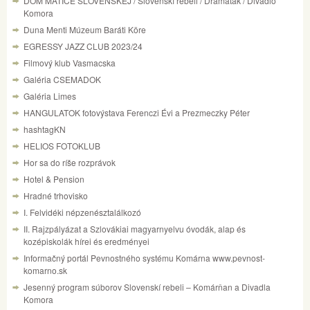
DOM MATICE SLOVENSKEJ / Slovenskí rebeli / Dramaťák / Divadlo
Komora
Duna Menti Múzeum Baráti Köre
EGRESSY JAZZ CLUB 2023/24
Filmový klub Vasmacska
Galéria CSEMADOK
Galéria Limes
HANGULATOK fotovýstava Ferenczi Évi a Prezmeczky Péter
hashtagKN
HELIOS FOTOKLUB
Hor sa do ríše rozprávok
Hotel & Pension
Hradné trhovisko
I. Felvidéki népzenésztalálkozó
II. Rajzpályázat a Szlovákiai magyarnyelvu óvodák, alap és
kozépiskolák hírei és eredményei
Informačný portál Pevnostného systému Komárna www.pevnost-
komarno.sk
Jesenný program súborov Slovenskí rebeli – Komárňan a Divadla
Komora