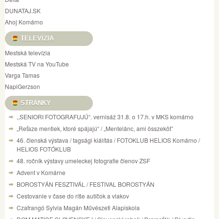
DUNATAJ.SK
Ahoj Komárno
TELEVÍZIA
Mestská televízia
Mestská TV na YouTube
Varga Tamas
NapiGerzson
STRÁNKY
,,SENIORI FOTOGRAFUJÚ“. vernisáž 31.8. o 17.h. v MKS komárno
„Reťaze mentiek, ktoré spájajú“ / „Mentelánc, ami összeköt”
46. členská výstava / tagsági kiálítás / FOTOKLUB HELIOS Komárno /
HELIOS FOTÓKLUB
48. ročník výstavy umeleckej fotografie členov ZSF
Advent v Komárne
BOROSTYÁN FESZTIVÁL / FESTIVAL BOROSTYÁN
Cestovanie v čase do ríše autíčok a vlakov
Czafrangó Sylvia Magán Művészeti Alapiskola