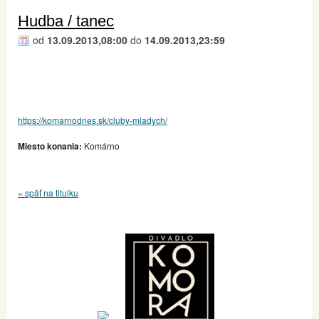
Hudba / tanec
od
13.09.2013,08:00
do
14.09.2013,23:59
https://komarnodnes.sk/cluby-mladych/
Miesto konania:
Komárno
« späť na titulku