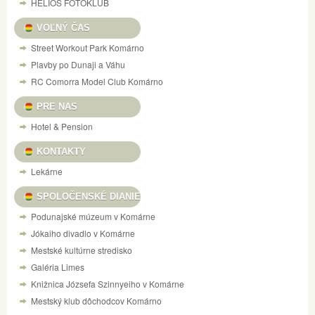
HELIOS FOTOKLUB
VOĽNÝ ČAS
Street Workout Park Komárno
Plavby po Dunaji a Váhu
RC Comorra Model Club Komárno
PRE NAS
Hotel & Pension
KONTAKTY
Lekárne
SPOLOČENSKÉ DIANIE
Podunajské múzeum v Komárne
Jókaiho divadlo v Komárne
Mestské kultúrne stredisko
Galéria Limes
Knižnica Józsefa Szinnyeiho v Komárne
Mestský klub dôchodcov Komárno