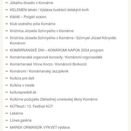
Jókaiho divadlo v Komárne
KELEMEN István / Výstava ilustrácií detských kníh
Kikötő – Polgári szalon
Klub vodného póla Komárno
Knižnica Józsefa Szinnyeiho v Komárne
Knižnica Józsefa Szinnyeiho v Komárne / Szinnyei József Könyvtár,
Komárom
KOMÁRŇANSKÉ DNI – KOMÁROMI NAPOK 2024 program
Komárňanské organové koncerty / Komáromi orgonaesték
Komárňanské Vínne Korzo / Komáromi Borkorzó
Komáromi / Komárňanský Jazzpiknik
Kultúra pre deti
Kultúra v meste
kulturapredeti.sk
Kultúrne podujatia Základnej umeleckej školy Komárno
KÚTfeszt / 13. Festival KÚT
Lekárne
Limes galéria
MAREK ORMANDÍK VÝKVET výstava