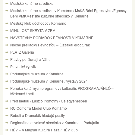
Mestské kultúrne stredisko
Mestské kultúrne stredisko v Komárne / MsKS Béni Egressyho /Egressy
Béni VMKMestské kultúrne stredisko v Komárne
Mestský klub dôchodcov Komárno
MINULOSŤ SKRYTÁ V ZEMI
NÁVŠTEVNÝ PORIADOK PEVNOSTI V KOMÁRNE
Nočné preliadky Pevnosťou – Éjszakai erődtúrák
PLATZ Galéria
Plavby po Dunaji a Váhu
Plavecký výcvik
Podunajské múzeum v Komárne
Podunajské múzeum v Komárne / výstavy 2024
Ponuka kultúrnych programov / kulturális PROGRAMAJÁNLÓ –
týždenný / heti
Pred métou / László Pomothy / Célegyenesben
RC Comorra Model Club Komárno
Rebeli a Dramaťák hľadajú posily
Regionálne osvetové stredisko v Komárne – Podujatia
RÉV – A Magyar Kultúra Háza / RÉV klub