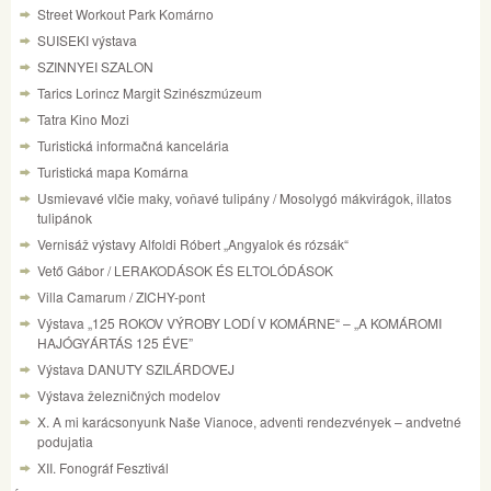
Street Workout Park Komárno
SUISEKI výstava
SZINNYEI SZALON
Tarics Lorincz Margit Szinészmúzeum
Tatra Kino Mozi
Turistická informačná kancelária
Turistická mapa Komárna
Usmievavé vlčie maky, voňavé tulipány / Mosolygó mákvirágok, illatos
tulipánok
Vernisáž výstavy Alfoldi Róbert „Angyalok és rózsák“
Vető Gábor / LERAKODÁSOK ÉS ELTOLÓDÁSOK
Villa Camarum / ZICHY-pont
Výstava „125 ROKOV VÝROBY LODÍ V KOMÁRNE“ – „A KOMÁROMI
HAJÓGYÁRTÁS 125 ÉVE”
Výstava DANUTY SZILÁRDOVEJ
Výstava železničných modelov
X. A mi karácsonyunk Naše Vianoce, adventi rendezvények – andvetné
podujatia
XII. Fonográf Fesztivál