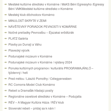
Mestské kultúrne stredisko v Komárne / MsKS Béni Egressyho /Egressy
Béni VMKMestské kultúrne stredisko v Komárne
Mestský klub dôchodcov Komárno
MINULOSŤ SKRYTÁ V ZEMI
NÁVŠTEVNÝ PORIADOK PEVNOSTI V KOMÁRNE
Nočné preliadky Pevnosťou – Éjszakai erődtúrák
PLATZ Galéria
Plavby po Dunaji a Váhu
Plavecký výcvik
Podunajské múzeum v Komárne
Podunajské múzeum v Komárne / výstavy 2024
Ponuka kultúrnych programov / kulturális PROGRAMAJÁNLÓ –
týždenný / heti
Pred métou / László Pomothy / Célegyenesben
RC Comorra Model Club Komárno
Rebeli a Dramaťák hľadajú posily
Regionálne osvetové stredisko v Komárne – Podujatia
RÉV – A Magyar Kultúra Háza / RÉV klub
Slovenskí rebeli – pridaj sa k nám !