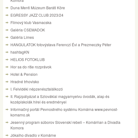
Komora
Duna Menti Múzeum Baráti Köre
EGRESSY JAZZ CLUB 2023/24
Filmový klub Vasmacska
Galéria CSEMADOK
Galéria Limes
HANGULATOK fotovýstava Ferenczi Évi a Prezmeczky Péter
hashtagKN
HELIOS FOTOKLUB
Hor sa do ríše rozprávok
Hotel & Pension
Hradné trhovisko
I. Felvidéki népzenésztalálkozó
II. Rajzpályázat a Szlovákiai magyarnyelvu óvodák, alap és
kozépiskolák hírei és eredményei
Informačný portál Pevnostného systému Komárna www.pevnost-
komarno.sk
Jesenný program súborov Slovenskí rebeli – Komárňan a Divadla
Komora
Jókaiho divadlo v Komárne