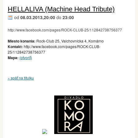
HELLALIVA (Machine Head Tribute)
od
08.03.2013,20:00
do
23:00
http://www.facebook.com/pages/ROCK-CLUB-25/112842738756377
Miesto konania:
Rock-Club 25, Valchovnícka 4, Komárno
Kontakt:
http://www.facebook.com/pages/ROCK-CLUB-
25/112842738756377
Mapa:
(otvoriť)
« späť na titulku