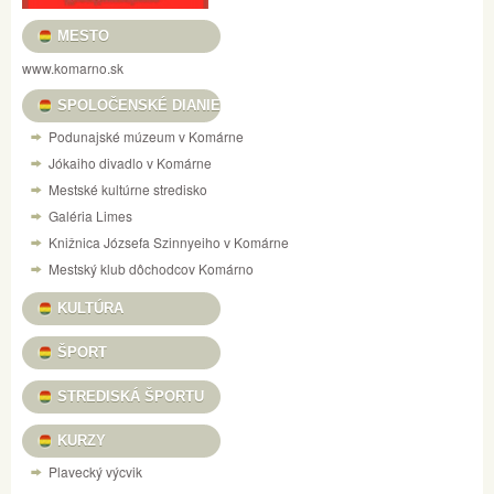
MESTO
www.komarno.sk
SPOLOČENSKÉ DIANIE
Podunajské múzeum v Komárne
Jókaiho divadlo v Komárne
Mestské kultúrne stredisko
Galéria Limes
Knižnica Józsefa Szinnyeiho v Komárne
Mestský klub dôchodcov Komárno
KULTÚRA
ŠPORT
STREDISKÁ ŠPORTU
KURZY
Plavecký výcvik