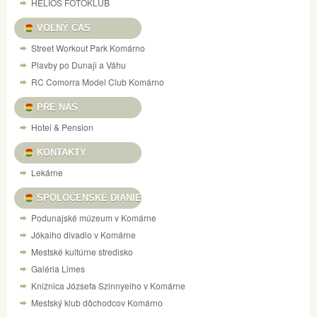
HELIOS FOTOKLUB
VOĽNÝ ČAS
Street Workout Park Komárno
Plavby po Dunaji a Váhu
RC Comorra Model Club Komárno
PRE NAS
Hotel & Pension
KONTAKTY
Lekárne
SPOLOČENSKÉ DIANIE
Podunajské múzeum v Komárne
Jókaiho divadlo v Komárne
Mestské kultúrne stredisko
Galéria Limes
Knižnica Józsefa Szinnyeiho v Komárne
Mestský klub dôchodcov Komárno