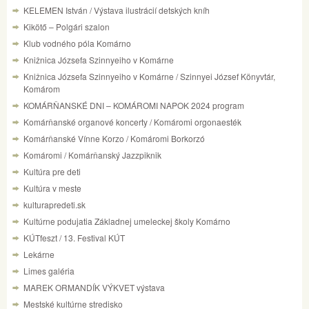
KELEMEN István / Výstava ilustrácií detských kníh
Kikötő – Polgári szalon
Klub vodného póla Komárno
Knižnica Józsefa Szinnyeiho v Komárne
Knižnica Józsefa Szinnyeiho v Komárne / Szinnyei József Könyvtár,
Komárom
KOMÁRŇANSKÉ DNI – KOMÁROMI NAPOK 2024 program
Komárňanské organové koncerty / Komáromi orgonaesték
Komárňanské Vínne Korzo / Komáromi Borkorzó
Komáromi / Komárňanský Jazzpiknik
Kultúra pre deti
Kultúra v meste
kulturapredeti.sk
Kultúrne podujatia Základnej umeleckej školy Komárno
KÚTfeszt / 13. Festival KÚT
Lekárne
Limes galéria
MAREK ORMANDÍK VÝKVET výstava
Mestské kultúrne stredisko