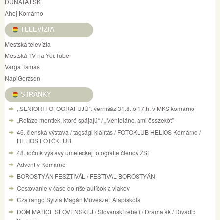
DUNATAJ.SK
Ahoj Komárno
TELEVÍZIA
Mestská televízia
Mestská TV na YouTube
Varga Tamas
NapiGerzson
STRÁNKY
,,SENIORI FOTOGRAFUJÚ“. vernisáž 31.8. o 17.h. v MKS komárno
„Reťaze mentiek, ktoré spájajú“ / „Mentelánc, ami összeköt”
46. členská výstava / tagsági kiálítás / FOTOKLUB HELIOS Komárno /
HELIOS FOTÓKLUB
48. ročník výstavy umeleckej fotografie členov ZSF
Advent v Komárne
BOROSTYÁN FESZTIVÁL / FESTIVAL BOROSTYÁN
Cestovanie v čase do ríše autíčok a vlakov
Czafrangó Sylvia Magán Művészeti Alapiskola
DOM MATICE SLOVENSKEJ / Slovenskí rebeli / Dramaťák / Divadlo