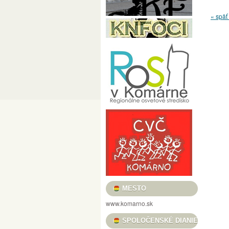
PRED MÉTOU / LÁSZLÓ POMOTHY / CÉLE
« späť 
FILMOVÝ KLUB VASMACSKA
USMIEVAVÉ VLČIE MAKY, VOŇAVÉ TULIPÁ
„REŤAZE MENTIEK, KTORÉ SPÁJAJÚ“ / „
HRADNÉ TRHOVISKO
BOROSTYÁN FESZ
KULTÚRA PRE DETI
HELIOS FOTOKLU
KOMÁRŇANSKÉ DNI – KOMÁROMI NAPOK 
DUNA MENTI MÚZEUM BARÁTI KÖRE
C
VERNISÁŽ VÝSTAVY ALFOLDI RÓBERT „A
NOČNÉ PRELIADKY PEVNOSŤOU – ÉJSZA
MESTSKÉ KULTÚRNE STREDISKO
KULT
KOMÁRŇANSKÉ ORGANOVÉ KONCERTY /
MESTO
GALÉRIA LIMES
KNIŽNICA JÓZSEFA S
www.komarno.sk
PODUNAJSKÉ MÚZEUM V KOMÁRNE
PL
SPOLOČENSKÉ DIANIE
II. RAJZPÁLYÁZAT A SZLOVÁKIAI MAGYA