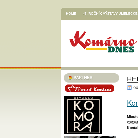
HOME
48. ROČNÍK VÝSTAVY UMELECK
VETŐ GÁBOR / LERAKODÁSOK ÉS ELTOL
HOR SA DO RÍŠE ROZPRÁVOK
JESENN
KNIŽNICA JÓZSEFA SZINNYEIHO V KOMÁR
MESTSKÉ KULTÚRNE STREDISKO V KOMÁR
STREDISKO V KOMÁRNE
EGRESSY JAZZ CLUB 2023/24
PLAVECK
SZINNYEI SZALON
KÚTFESZT / 13. FES
HE
PARTNERI
TURISTICKÁ INFORMAČNÁ KANCELÁRIA
o
TARICS LORINCZ MARGIT SZINÉSZMÚZEU
Ko
TATRA KINO MOZI
KLUB VODNÉHO PÓ
46. ČLENSKÁ VÝSTAVA / TAGSÁGI KIÁLÍT
Miesto
kultúr
MESTSKÝ KLUB DÔCHODCOV KOMÁRNO
Konta
PODUNAJSKÉ MÚZEUM V KOMÁRNE / VÝST