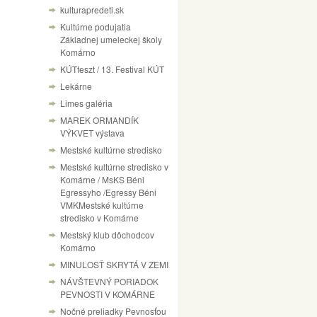
kulturapredeti.sk
Kultúrne podujatia
Základnej umeleckej školy
Komárno
KÚTfeszt / 13. Festival KÚT
Lekárne
Limes galéria
MAREK ORMANDÍK
VÝKVET výstava
Mestské kultúrne stredisko
Mestské kultúrne stredisko v
Komárne / MsKS Béni
Egressyho /Egressy Béni
VMKMestské kultúrne
stredisko v Komárne
Mestský klub dôchodcov
Komárno
MINULOSŤ SKRYTÁ V ZEMI
NÁVŠTEVNÝ PORIADOK
PEVNOSTI V KOMÁRNE
Nočné preliadky Pevnosťou