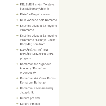
KELEMEN István / Výstava
ilustrácií detských kníh
Kikötő – Polgári szalon
Klub vodného póla Komárno
Knižnica Józsefa Szinnyeiho
v Komárne
Knižnica Józsefa Szinnyeiho
v Komárne / Szinnyei József
Könyvtár, Komárom
KOMÁRŇANSKÉ DNI –
KOMÁROMI NAPOK 2024
program
Komárňanské organové
koncerty / Komáromi
orgonaesték
Komárňanské Vínne Korzo /
Komáromi Borkorzó
Komáromi / Komárňanský
Jazzpiknik
Kultúra pre deti
Kultúra v meste