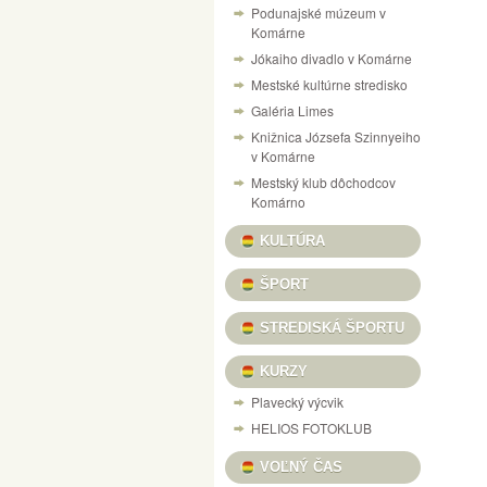
Podunajské múzeum v
NÁVŠTEVNÝ PORIADOK PEVNOSTI V KOM
Komárne
Jókaiho divadlo v Komárne
VÝSTAVA „125 ROKOV VÝROBY LODÍ V KO
Mestské kultúrne stredisko
CESTOVANIE V ČASE DO RÍŠE AUTÍČOK A
Galéria Limes
VILLA CAMARUM / ZICHY-PONT
Knižnica Józsefa Szinnyeiho
v Komárne
PONUKA KULTÚRNYCH PROGRAMOV / KULT
Mestský klub dôchodcov
DOM MATICE SLOVENSKEJ / SLOVENSKÍ R
Komárno
VÝSTAVA ŽELEZNIČNÝCH MODELOV
SU
KULTÚRA
X. A MI KARÁCSONYUNK NAŠE VIANOCE, 
ŠPORT
INFORMAČNÝ PORTÁL PEVNOSTNÉHO SY
STREDISKÁ ŠPORTU
HANGULATOK FOTOVÝSTAVA FERENCZI ÉV
KURZY
Plavecký výcvik
HELIOS FOTOKLUB
VOĽNÝ ČAS