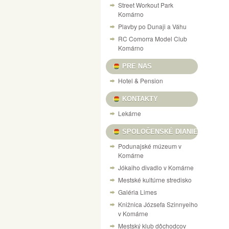
Street Workout Park
Komárno
Plavby po Dunaji a Váhu
RC Comorra Model Club
Komárno
PRE NAS
Hotel & Pension
KONTAKTY
Lekárne
SPOLOČENSKÉ DIANIE
Podunajské múzeum v
Komárne
Jókaiho divadlo v Komárne
Mestské kultúrne stredisko
Galéria Limes
Knižnica Józsefa Szinnyeiho
v Komárne
Mestský klub dôchodcov