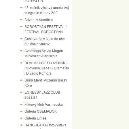
FOTÓKLUB
48. ročník výstavy umeleckej
fotografie členov ZSF
Advent v Komárne
BOROSTYÁN FESZTIVÁL /
FESTIVAL BOROSTYÁN
Cestovanie v čase do ríše
autíčok a vlakov
Czafrangó Sylvia Magán
Művészeti Alapiskola
DOM MATICE SLOVENSKEJ
/ Slovenskí rebeli / Dramaťák
/ Divadlo Komora
Duna Menti Múzeum Baráti
Köre
EGRESSY JAZZ CLUB
2023/24
Filmový klub Vasmacska
Galéria CSEMADOK
Galéria Limes
HANGULATOK fotovýstava