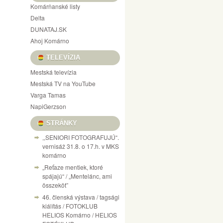
Komárňanské listy
Delta
DUNATAJ.SK
Ahoj Komárno
TELEVÍZIA
Mestská televízia
Mestská TV na YouTube
Varga Tamas
NapiGerzson
STRÁNKY
,,SENIORI FOTOGRAFUJÚ“.
vernisáž 31.8. o 17.h. v MKS
komárno
„Reťaze mentiek, ktoré
spájajú“ / „Mentelánc, ami
összeköt”
46. členská výstava / tagsági
kiálítás / FOTOKLUB
HELIOS Komárno / HELIOS