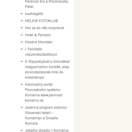
Ferenczi Évi a Prezmeczky
Péter
hashtagKN
HELIOS FOTOKLUB
Hor sa do ríše rozprávok
Hotel & Pension
Hradné trhovisko
I. Felvidéki
népzenésztalálkozó
II. Rajzpályázat a Szlovákiai
magyarnyelvu óvodák, alap
és kozépiskolák hírei és
eredményei
Informačný portál
Pevnostného systému
Komárna www.pevnost-
komarno.sk
Jesenný program súborov
Slovenskí rebeli –
Komárňan a Divadla
Komora
Jókaiho divadlo v Komárne