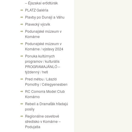
– Éjszakai erődtúrák
PLATZ Galéria
Plavby po Dunaji a Váhu
Plavecký výcvik
Podunajské múzeum v
Komárne
Podunajské múzeum v
Komárne / výstavy 2024
Ponuka kultúrnych
programov / kulturális
PROGRAMAJÁNLÓ –
týždenný / heti
Pred métou / László
Pomothy / Célegyenesben
RC Comorra Model Club
Komárno
Rebeli a Dramaťák hľadajú
posily
Regionálne osvetové
stredisko v Komárne –
Podujatia