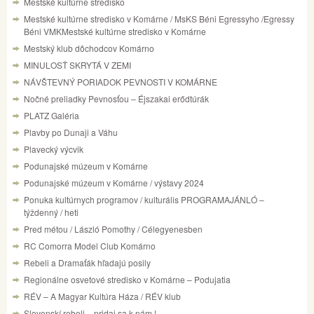
Mestské kultúrne stredisko
Mestské kultúrne stredisko v Komárne / MsKS Béni Egressyho /Egressy
Béni VMKMestské kultúrne stredisko v Komárne
Mestský klub dôchodcov Komárno
MINULOSŤ SKRYTÁ V ZEMI
NÁVŠTEVNÝ PORIADOK PEVNOSTI V KOMÁRNE
Nočné preliadky Pevnosťou – Éjszakai erődtúrák
PLATZ Galéria
Plavby po Dunaji a Váhu
Plavecký výcvik
Podunajské múzeum v Komárne
Podunajské múzeum v Komárne / výstavy 2024
Ponuka kultúrnych programov / kulturális PROGRAMAJÁNLÓ –
týždenný / heti
Pred métou / László Pomothy / Célegyenesben
RC Comorra Model Club Komárno
Rebeli a Dramaťák hľadajú posily
Regionálne osvetové stredisko v Komárne – Podujatia
RÉV – A Magyar Kultúra Háza / RÉV klub
Slovenskí rebeli – pridaj sa k nám !