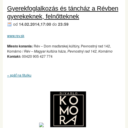
Gyerekfoglalkozás és táncház a Révben
gyerekeknek, felnőtteknek
od
14.02.2014,17:00
do
23:59
www.rev.sk
Miesto konania:
Rév – Dom maďarskej kúltúry, Pevnostný rad 142,
Komárno /
Rév – Magyar kultúra háza, Pevnostný rad 142, Komárno
Kontakt:
00420 905 427 774
« späť na titulku