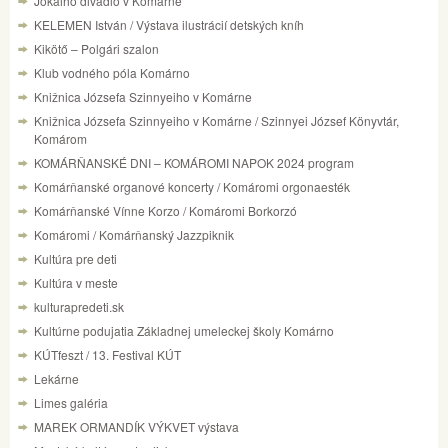
Jókaiho divadlo v Komárne
KELEMEN István / Výstava ilustrácií detských kníh
Kikötő – Polgári szalon
Klub vodného póla Komárno
Knižnica Józsefa Szinnyeiho v Komárne
Knižnica Józsefa Szinnyeiho v Komárne / Szinnyei József Könyvtár,
Komárom
KOMÁRŇANSKÉ DNI – KOMÁROMI NAPOK 2024 program
Komárňanské organové koncerty / Komáromi orgonaesték
Komárňanské Vínne Korzo / Komáromi Borkorzó
Komáromi / Komárňanský Jazzpiknik
Kultúra pre deti
Kultúra v meste
kulturapredeti.sk
Kultúrne podujatia Základnej umeleckej školy Komárno
KÚTfeszt / 13. Festival KÚT
Lekárne
Limes galéria
MAREK ORMANDÍK VÝKVET výstava