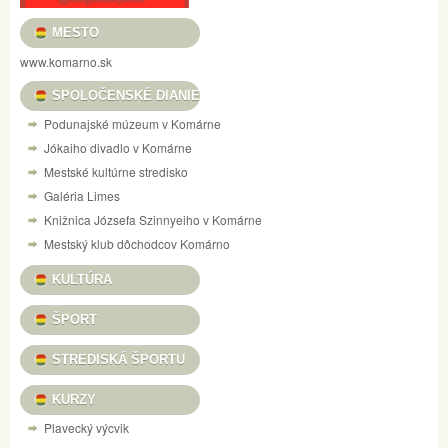
MESTO
www.komarno.sk
SPOLOČENSKÉ DIANIE
Podunajské múzeum v Komárne
Jókaiho divadlo v Komárne
Mestské kultúrne stredisko
Galéria Limes
Knižnica Józsefa Szinnyeiho v Komárne
Mestský klub dôchodcov Komárno
KULTÚRA
ŠPORT
STREDISKÁ ŠPORTU
KURZY
Plavecký výcvik