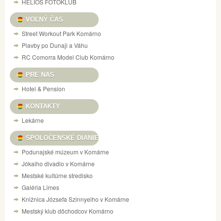
HELIOS FOTOKLUB
VOĽNÝ ČAS
Street Workout Park Komárno
Plavby po Dunaji a Váhu
RC Comorra Model Club Komárno
PRE NAS
Hotel & Pension
KONTAKTY
Lekárne
SPOLOČENSKÉ DIANIE
Podunajské múzeum v Komárne
Jókaiho divadlo v Komárne
Mestské kultúrne stredisko
Galéria Limes
Knižnica Józsefa Szinnyeiho v Komárne
Mestský klub dôchodcov Komárno