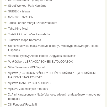
Street Workout Park Komárno
SUISEKI výstava
SZINNYEI SZALON
Tarics Lorincz Margit Szinészmúzeum
Tatra Kino Mozi
Turistická informačná kancelária
Turistická mapa Komárna
Usmievavé vlčie maky, voňavé tulipány / Mosolygó mákvirágok, illatos
tulipánok
Vernisáž výstavy Alfoldi Róbert „Angyalok és rózsák“
Vető Gábor / LERAKODÁSOK ÉS ELTOLÓDÁSOK
Villa Camarum / ZICHY-pont
Výstava „125 ROKOV VÝROBY LODÍ V KOMÁRNE“ – „A KOMÁROMI
HAJÓGYÁRTÁS 125 ÉVE”
Výstava DANUTY SZILÁRDOVEJ
Výstava železničných modelov
X. A mi karácsonyunk Naše Vianoce, adventi rendezvények – andvetné
podujatia
XII. Fonográf Fesztivál