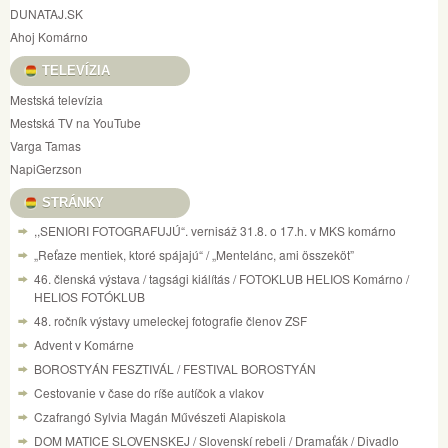
DUNATAJ.SK
Ahoj Komárno
TELEVÍZIA
Mestská televízia
Mestská TV na YouTube
Varga Tamas
NapiGerzson
STRÁNKY
,,SENIORI FOTOGRAFUJÚ“. vernisáž 31.8. o 17.h. v MKS komárno
„Reťaze mentiek, ktoré spájajú“ / „Mentelánc, ami összeköt”
46. členská výstava / tagsági kiálítás / FOTOKLUB HELIOS Komárno /
HELIOS FOTÓKLUB
48. ročník výstavy umeleckej fotografie členov ZSF
Advent v Komárne
BOROSTYÁN FESZTIVÁL / FESTIVAL BOROSTYÁN
Cestovanie v čase do ríše autíčok a vlakov
Czafrangó Sylvia Magán Művészeti Alapiskola
DOM MATICE SLOVENSKEJ / Slovenskí rebeli / Dramaťák / Divadlo