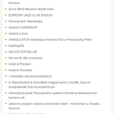
Komora
Duna Menti Múzeum Baráti Köre
EGRESSY JAZZ CLUB 2023/24
Filmový klub Vasmacska
Galéria CSEMADOK
Galéria Limes
HANGULATOK fotovýstava Ferenczi Évi a Prezmeczky Péter
hashtagKN
HELIOS FOTOKLUB
Hor sa do ríše rozprávok
Hotel & Pension
Hradné trhovisko
I. Felvidéki népzenésztalálkozó
II. Rajzpályázat a Szlovákiai magyarnyelvu óvodák, alap és
kozépiskolák hírei és eredményei
Informačný portál Pevnostného systému Komárna www.pevnost-
komarno.sk
Jesenný program súborov Slovenskí rebeli – Komárňan a Divadla
Komora