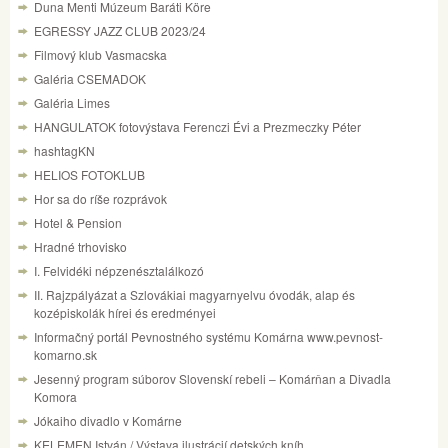
Duna Menti Múzeum Baráti Köre
EGRESSY JAZZ CLUB 2023/24
Filmový klub Vasmacska
Galéria CSEMADOK
Galéria Limes
HANGULATOK fotovýstava Ferenczi Évi a Prezmeczky Péter
hashtagKN
HELIOS FOTOKLUB
Hor sa do ríše rozprávok
Hotel & Pension
Hradné trhovisko
I. Felvidéki népzenésztalálkozó
II. Rajzpályázat a Szlovákiai magyarnyelvu óvodák, alap és
kozépiskolák hírei és eredményei
Informačný portál Pevnostného systému Komárna www.pevnost-
komarno.sk
Jesenný program súborov Slovenskí rebeli – Komárňan a Divadla
Komora
Jókaiho divadlo v Komárne
KELEMEN István / Výstava ilustrácií detských kníh