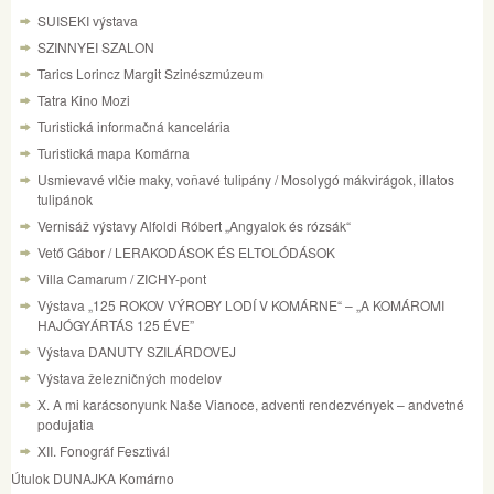
SUISEKI výstava
SZINNYEI SZALON
Tarics Lorincz Margit Szinészmúzeum
Tatra Kino Mozi
Turistická informačná kancelária
Turistická mapa Komárna
Usmievavé vlčie maky, voňavé tulipány / Mosolygó mákvirágok, illatos
tulipánok
Vernisáž výstavy Alfoldi Róbert „Angyalok és rózsák“
Vető Gábor / LERAKODÁSOK ÉS ELTOLÓDÁSOK
Villa Camarum / ZICHY-pont
Výstava „125 ROKOV VÝROBY LODÍ V KOMÁRNE“ – „A KOMÁROMI
HAJÓGYÁRTÁS 125 ÉVE”
Výstava DANUTY SZILÁRDOVEJ
Výstava železničných modelov
X. A mi karácsonyunk Naše Vianoce, adventi rendezvények – andvetné
podujatia
XII. Fonográf Fesztivál
Útulok DUNAJKA Komárno