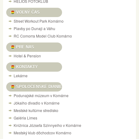
HELIOS FOTOKLUB
VOĽNÝ ČAS
Street Workout Park Komárno
Plavby po Dunaji a Váhu
RC Comorra Model Club Komárno
PRE NAS
Hotel & Pension
KONTAKTY
Lekárne
SPOLOČENSKÉ DIANIE
Podunajské múzeum v Komárne
Jókaiho divadlo v Komárne
Mestské kultúrne stredisko
Galéria Limes
Knižnica Józsefa Szinnyeiho v Komárne
Mestský klub dôchodcov Komárno