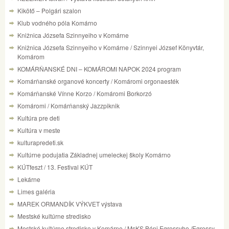
Kikötő – Polgári szalon
Klub vodného póla Komárno
Knižnica Józsefa Szinnyeiho v Komárne
Knižnica Józsefa Szinnyeiho v Komárne / Szinnyei József Könyvtár,
Komárom
KOMÁRŇANSKÉ DNI – KOMÁROMI NAPOK 2024 program
Komárňanské organové koncerty / Komáromi orgonaesték
Komárňanské Vínne Korzo / Komáromi Borkorzó
Komáromi / Komárňanský Jazzpiknik
Kultúra pre deti
Kultúra v meste
kulturapredeti.sk
Kultúrne podujatia Základnej umeleckej školy Komárno
KÚTfeszt / 13. Festival KÚT
Lekárne
Limes galéria
MAREK ORMANDÍK VÝKVET výstava
Mestské kultúrne stredisko
Mestské kultúrne stredisko v Komárne / MsKS Béni Egressyho /Egressy