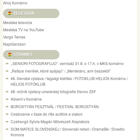
Ahoj Komárno
TELEVÍZIA
Mestská televízia
Mestská TV na YouTube
Varga Tamas
NapiGerzson
STRÁNKY
,,SENIORI FOTOGRAFUJÚ“. vernisáž 31.8. o 17.h. v MKS komárno
„Reťaze mentiek, ktoré spájajú“ / „Mentelánc, ami összeköt”
46. členská výstava / tagsági kiálítás / FOTOKLUB HELIOS Komárno /
HELIOS FOTÓKLUB
48. ročník výstavy umeleckej fotografie členov ZSF
Advent v Komárne
BOROSTYÁN FESZTIVÁL / FESTIVAL BOROSTYÁN
Cestovanie v čase do ríše autíčok a vlakov
Czafrangó Sylvia Magán Művészeti Alapiskola
DOM MATICE SLOVENSKEJ / Slovenskí rebeli / Dramaťák / Divadlo
Komora