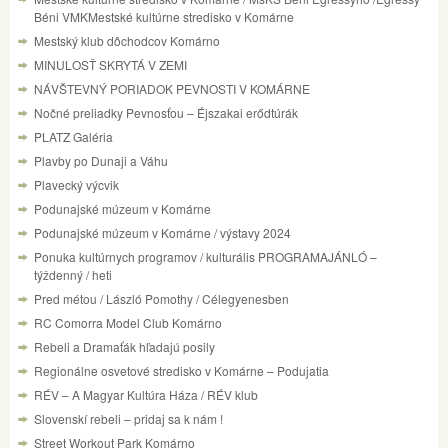
Béni VMKMestské kultúrne stredisko v Komárne
Mestský klub dôchodcov Komárno
MINULOSŤ SKRYTÁ V ZEMI
NÁVŠTEVNÝ PORIADOK PEVNOSTI V KOMÁRNE
Nočné preliadky Pevnosťou – Éjszakai erődtúrák
PLATZ Galéria
Plavby po Dunaji a Váhu
Plavecký výcvik
Podunajské múzeum v Komárne
Podunajské múzeum v Komárne / výstavy 2024
Ponuka kultúrnych programov / kulturális PROGRAMAJÁNLÓ –
týždenný / heti
Pred métou / László Pomothy / Célegyenesben
RC Comorra Model Club Komárno
Rebeli a Dramaťák hľadajú posily
Regionálne osvetové stredisko v Komárne – Podujatia
RÉV – A Magyar Kultúra Háza / RÉV klub
Slovenskí rebeli – pridaj sa k nám !
Street Workout Park Komárno