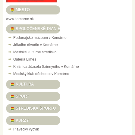
MESTO
www.komarno.sk
SPOLOČENSKÉ DIANIE
Podunajské múzeum v Komárne
Jókaiho divadlo v Komárne
Mestské kultúrne stredisko
Galéria Limes
Knižnica Józsefa Szinnyeiho v Komárne
Mestský klub dôchodcov Komárno
KULTÚRA
ŠPORT
STREDISKÁ ŠPORTU
KURZY
Plavecký výcvik