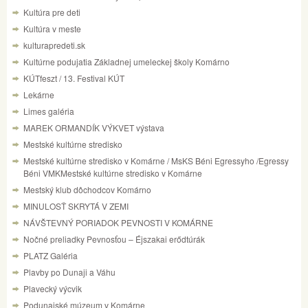
Kultúra pre deti
Kultúra v meste
kulturapredeti.sk
Kultúrne podujatia Základnej umeleckej školy Komárno
KÚTfeszt / 13. Festival KÚT
Lekárne
Limes galéria
MAREK ORMANDÍK VÝKVET výstava
Mestské kultúrne stredisko
Mestské kultúrne stredisko v Komárne / MsKS Béni Egressyho /Egressy
Béni VMKMestské kultúrne stredisko v Komárne
Mestský klub dôchodcov Komárno
MINULOSŤ SKRYTÁ V ZEMI
NÁVŠTEVNÝ PORIADOK PEVNOSTI V KOMÁRNE
Nočné preliadky Pevnosťou – Éjszakai erődtúrák
PLATZ Galéria
Plavby po Dunaji a Váhu
Plavecký výcvik
Podunajské múzeum v Komárne