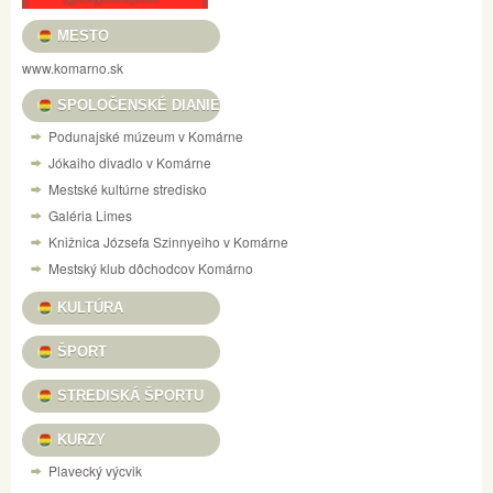
MESTO
www.komarno.sk
SPOLOČENSKÉ DIANIE
Podunajské múzeum v Komárne
Jókaiho divadlo v Komárne
Mestské kultúrne stredisko
Galéria Limes
Knižnica Józsefa Szinnyeiho v Komárne
Mestský klub dôchodcov Komárno
KULTÚRA
ŠPORT
STREDISKÁ ŠPORTU
KURZY
Plavecký výcvik