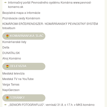
Informačný portál Pevnostného systému Komárna www.pevnost-
komarno.sk
Bezplatná mapa a informácie
Poznávacie cesty Komárnom
KOMÁROMI ERŐDRENDSZER / KOMÁRŇANSKÝ PEVNOSTNÝ SYSTÉM
fotoalbum
KOMÁRŇANSKÁ TLAČ
Komárňanské listy
Delta
DUNATAJ.SK
Ahoj Komárno
TELEVÍZIA
Mestská televízia
Mestská TV na YouTube
Varga Tamas
NapiGerzson
STRÁNKY
,,SENIORI FOTOGRAFUJÚ“. vernisáž 31.8. o 17.h. v MKS komárno