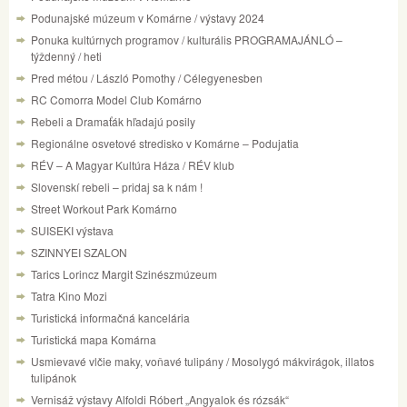
Podunajské múzeum v Komárne / výstavy 2024
Ponuka kultúrnych programov / kulturális PROGRAMAJÁNLÓ –
týždenný / heti
Pred métou / László Pomothy / Célegyenesben
RC Comorra Model Club Komárno
Rebeli a Dramaťák hľadajú posily
Regionálne osvetové stredisko v Komárne – Podujatia
RÉV – A Magyar Kultúra Háza / RÉV klub
Slovenskí rebeli – pridaj sa k nám !
Street Workout Park Komárno
SUISEKI výstava
SZINNYEI SZALON
Tarics Lorincz Margit Szinészmúzeum
Tatra Kino Mozi
Turistická informačná kancelária
Turistická mapa Komárna
Usmievavé vlčie maky, voňavé tulipány / Mosolygó mákvirágok, illatos
tulipánok
Vernisáž výstavy Alfoldi Róbert „Angyalok és rózsák“