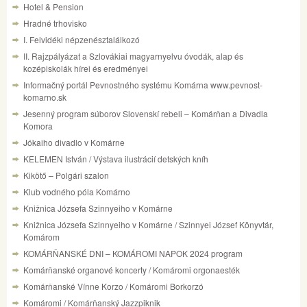
Hotel & Pension
Hradné trhovisko
I. Felvidéki népzenésztalálkozó
II. Rajzpályázat a Szlovákiai magyarnyelvu óvodák, alap és
kozépiskolák hírei és eredményei
Informačný portál Pevnostného systému Komárna www.pevnost-
komarno.sk
Jesenný program súborov Slovenskí rebeli – Komárňan a Divadla
Komora
Jókaiho divadlo v Komárne
KELEMEN István / Výstava ilustrácií detských kníh
Kikötő – Polgári szalon
Klub vodného póla Komárno
Knižnica Józsefa Szinnyeiho v Komárne
Knižnica Józsefa Szinnyeiho v Komárne / Szinnyei József Könyvtár,
Komárom
KOMÁRŇANSKÉ DNI – KOMÁROMI NAPOK 2024 program
Komárňanské organové koncerty / Komáromi orgonaesték
Komárňanské Vínne Korzo / Komáromi Borkorzó
Komáromi / Komárňanský Jazzpiknik