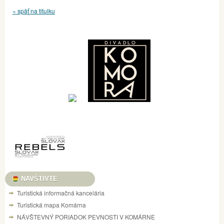
« späť na titulku
NAVŠTÍVTE
Turistická informačná kancelária
Turistická mapa Komárna
NÁVŠTEVNÝ PORIADOK PEVNOSTI V KOMÁRNE