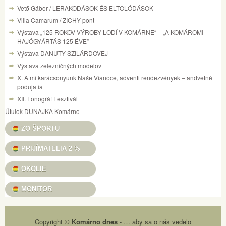
Vető Gábor / LERAKODÁSOK ÉS ELTOLÓDÁSOK
Villa Camarum / ZICHY-pont
Výstava „125 ROKOV VÝROBY LODÍ V KOMÁRNE“ – „A KOMÁROMI
HAJÓGYÁRTÁS 125 ÉVE”
Výstava DANUTY SZILÁRDOVEJ
Výstava železničných modelov
X. A mi karácsonyunk Naše Vianoce, adventi rendezvények – andvetné
podujatia
XII. Fonográf Fesztivál
Útulok DUNAJKA Komárno
ZO ŠPORTU
PRIJÍMATELIA 2 %
OKOLIE
MONITOR
Copyright ©
Komárno dnes
- … aby sa o nás vedelo