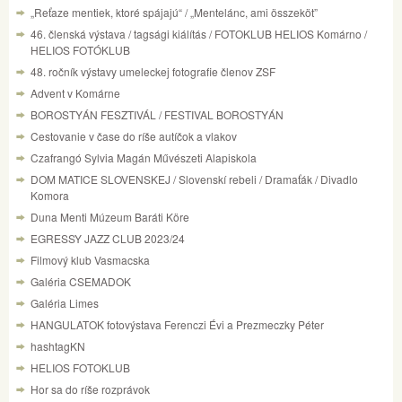
„Reťaze mentiek, ktoré spájajú“ / „Mentelánc, ami összeköt”
46. členská výstava / tagsági kiálítás / FOTOKLUB HELIOS Komárno /
HELIOS FOTÓKLUB
48. ročník výstavy umeleckej fotografie členov ZSF
Advent v Komárne
BOROSTYÁN FESZTIVÁL / FESTIVAL BOROSTYÁN
Cestovanie v čase do ríše autíčok a vlakov
Czafrangó Sylvia Magán Művészeti Alapiskola
DOM MATICE SLOVENSKEJ / Slovenskí rebeli / Dramaťák / Divadlo
Komora
Duna Menti Múzeum Baráti Köre
EGRESSY JAZZ CLUB 2023/24
Filmový klub Vasmacska
Galéria CSEMADOK
Galéria Limes
HANGULATOK fotovýstava Ferenczi Évi a Prezmeczky Péter
hashtagKN
HELIOS FOTOKLUB
Hor sa do ríše rozprávok