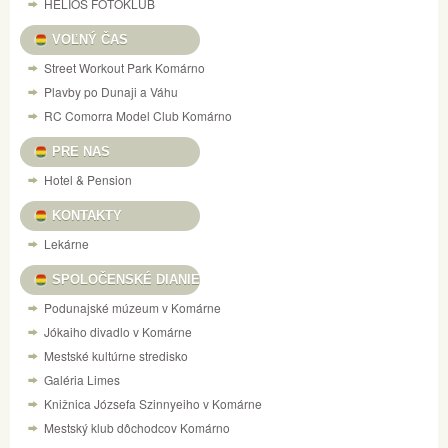
HELIOS FOTOKLUB
VOĽNÝ ČAS
Street Workout Park Komárno
Plavby po Dunaji a Váhu
RC Comorra Model Club Komárno
PRE NAS
Hotel & Pension
KONTAKTY
Lekárne
SPOLOČENSKÉ DIANIE
Podunajské múzeum v Komárne
Jókaiho divadlo v Komárne
Mestské kultúrne stredisko
Galéria Limes
Knižnica Józsefa Szinnyeiho v Komárne
Mestský klub dôchodcov Komárno