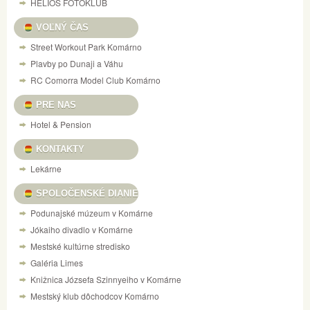
HELIOS FOTOKLUB
VOĽNÝ ČAS
Street Workout Park Komárno
Plavby po Dunaji a Váhu
RC Comorra Model Club Komárno
PRE NAS
Hotel & Pension
KONTAKTY
Lekárne
SPOLOČENSKÉ DIANIE
Podunajské múzeum v Komárne
Jókaiho divadlo v Komárne
Mestské kultúrne stredisko
Galéria Limes
Knižnica Józsefa Szinnyeiho v Komárne
Mestský klub dôchodcov Komárno