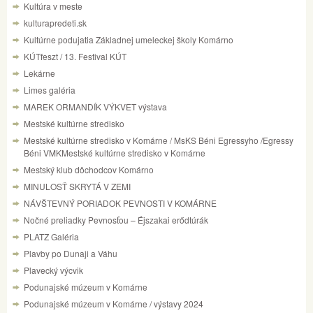
Kultúra v meste
kulturapredeti.sk
Kultúrne podujatia Základnej umeleckej školy Komárno
KÚTfeszt / 13. Festival KÚT
Lekárne
Limes galéria
MAREK ORMANDÍK VÝKVET výstava
Mestské kultúrne stredisko
Mestské kultúrne stredisko v Komárne / MsKS Béni Egressyho /Egressy
Béni VMKMestské kultúrne stredisko v Komárne
Mestský klub dôchodcov Komárno
MINULOSŤ SKRYTÁ V ZEMI
NÁVŠTEVNÝ PORIADOK PEVNOSTI V KOMÁRNE
Nočné preliadky Pevnosťou – Éjszakai erődtúrák
PLATZ Galéria
Plavby po Dunaji a Váhu
Plavecký výcvik
Podunajské múzeum v Komárne
Podunajské múzeum v Komárne / výstavy 2024