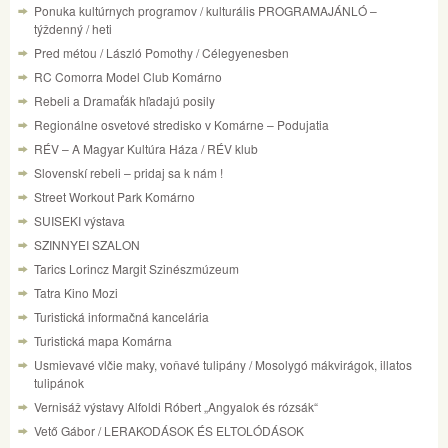
Ponuka kultúrnych programov / kulturális PROGRAMAJÁNLÓ –
týždenný / heti
Pred métou / László Pomothy / Célegyenesben
RC Comorra Model Club Komárno
Rebeli a Dramaťák hľadajú posily
Regionálne osvetové stredisko v Komárne – Podujatia
RÉV – A Magyar Kultúra Háza / RÉV klub
Slovenskí rebeli – pridaj sa k nám !
Street Workout Park Komárno
SUISEKI výstava
SZINNYEI SZALON
Tarics Lorincz Margit Szinészmúzeum
Tatra Kino Mozi
Turistická informačná kancelária
Turistická mapa Komárna
Usmievavé vlčie maky, voňavé tulipány / Mosolygó mákvirágok, illatos
tulipánok
Vernisáž výstavy Alfoldi Róbert „Angyalok és rózsák“
Vető Gábor / LERAKODÁSOK ÉS ELTOLÓDÁSOK