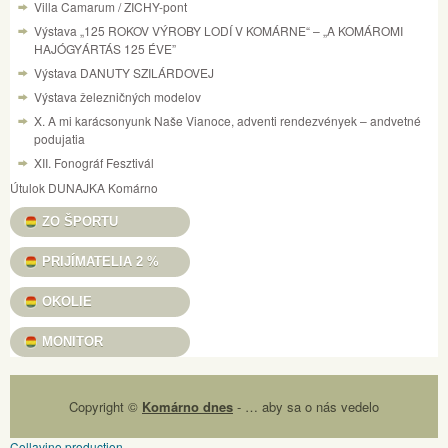
Villa Camarum / ZICHY-pont
Výstava „125 ROKOV VÝROBY LODÍ V KOMÁRNE“ – „A KOMÁROMI
HAJÓGYÁRTÁS 125 ÉVE”
Výstava DANUTY SZILÁRDOVEJ
Výstava železničných modelov
X. A mi karácsonyunk Naše Vianoce, adventi rendezvények – andvetné
podujatia
XII. Fonográf Fesztivál
Útulok DUNAJKA Komárno
ZO ŠPORTU
PRIJÍMATELIA 2 %
OKOLIE
MONITOR
Copyright ©
Komárno dnes
- … aby sa o nás vedelo
Collavino production