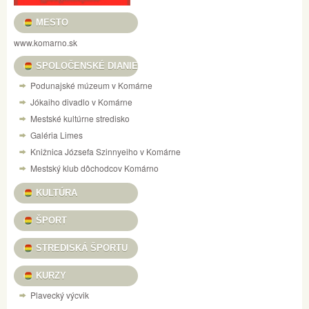
MESTO
www.komarno.sk
SPOLOČENSKÉ DIANIE
Podunajské múzeum v Komárne
Jókaiho divadlo v Komárne
Mestské kultúrne stredisko
Galéria Limes
Knižnica Józsefa Szinnyeiho v Komárne
Mestský klub dôchodcov Komárno
KULTÚRA
ŠPORT
STREDISKÁ ŠPORTU
KURZY
Plavecký výcvik