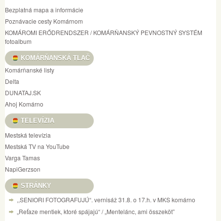
Bezplatná mapa a informácie
Poznávacie cesty Komárnom
KOMÁROMI ERŐDRENDSZER / KOMÁRŇANSKÝ PEVNOSTNÝ SYSTÉM
fotoalbum
KOMÁRŇANSKÁ TLAČ
Komárňanské listy
Delta
DUNATAJ.SK
Ahoj Komárno
TELEVÍZIA
Mestská televízia
Mestská TV na YouTube
Varga Tamas
NapiGerzson
STRÁNKY
,,SENIORI FOTOGRAFUJÚ“. vernisáž 31.8. o 17.h. v MKS komárno
„Reťaze mentiek, ktoré spájajú“ / „Mentelánc, ami összeköt”