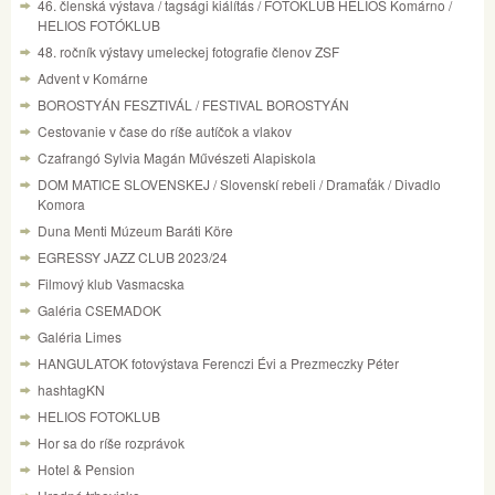
46. členská výstava / tagsági kiálítás / FOTOKLUB HELIOS Komárno /
HELIOS FOTÓKLUB
48. ročník výstavy umeleckej fotografie členov ZSF
Advent v Komárne
BOROSTYÁN FESZTIVÁL / FESTIVAL BOROSTYÁN
Cestovanie v čase do ríše autíčok a vlakov
Czafrangó Sylvia Magán Művészeti Alapiskola
DOM MATICE SLOVENSKEJ / Slovenskí rebeli / Dramaťák / Divadlo
Komora
Duna Menti Múzeum Baráti Köre
EGRESSY JAZZ CLUB 2023/24
Filmový klub Vasmacska
Galéria CSEMADOK
Galéria Limes
HANGULATOK fotovýstava Ferenczi Évi a Prezmeczky Péter
hashtagKN
HELIOS FOTOKLUB
Hor sa do ríše rozprávok
Hotel & Pension