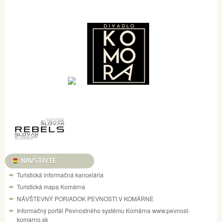
NAVŠTÍVTE
Turistická informačná kancelária
Turistická mapa Komárna
NÁVŠTEVNÝ PORIADOK PEVNOSTI V KOMÁRNE
Informačný portál Pevnostného systému Komárna www.pevnost-
komarno.sk