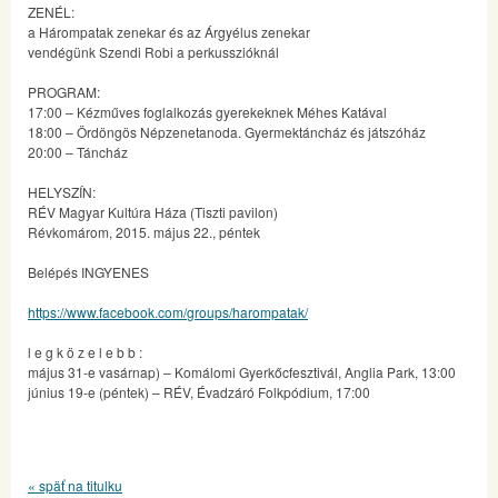
ZENÉL:
a Hárompatak zenekar és az Árgyélus zenekar
vendégünk Szendi Robi a perkusszióknál
PROGRAM:
17:00 – Kézműves foglalkozás gyerekeknek Méhes Katával
18:00 – Ördöngös Népzenetanoda. Gyermektáncház és játszóház
20:00 – Táncház
HELYSZÍN:
RÉV Magyar Kultúra Háza (Tiszti pavilon)
Révkomárom, 2015. május 22., péntek
Belépés INGYENES
https://www.facebook.com/
groups/harompatak/
l e g k ö z e l e b b :
május 31-e vasárnap) – Komálomi Gyerkőcfesztivál, Anglia Park, 13:00
június 19-e (péntek) – RÉV, Évadzáró Folkpódium, 17:00
« späť na titulku