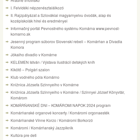
Hradné trhovisko
I. Felvidéki népzenésztalálkozó
II. Rajzpályázat a Szlovákiai magyarnyelvu óvodák, alap és
kozépiskolák hírei és eredményei
Informačný portál Pevnostného systému Komárna www.pevnost-
komarno.sk
Jesenný program súborov Slovenskí rebeli – Komárňan a Divadla
Komora
Jókaiho divadlo v Komárne
KELEMEN István / Výstava ilustrácií detských kníh
Kikötő – Polgári szalon
Klub vodného póla Komárno
Knižnica Józsefa Szinnyeiho v Komárne
Knižnica Józsefa Szinnyeiho v Komárne / Szinnyei József Könyvtár,
Komárom
KOMÁRŇANSKÉ DNI – KOMÁROMI NAPOK 2024 program
Komárňanské organové koncerty / Komáromi orgonaesték
Komárňanské Vínne Korzo / Komáromi Borkorzó
Komáromi / Komárňanský Jazzpiknik
Kultúra pre deti