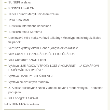
SUISEKI výstava
SZINNYEI SZALON
Tarics Lorincz Margit Szinészmúzeum
Tatra Kino Mozi
Turistická informačná kancelária
Turistická mapa Komárna
Usmievavé vlčie maky, voňavé tulipány / Mosolygó mákvirágok, illatos
tulipánok
Vernisáž výstavy Alfoldi Róbert „Angyalok és rózsák“
Vető Gábor / LERAKODÁSOK ÉS ELTOLÓDÁSOK
Villa Camarum / ZICHY-pont
Výstava „125 ROKOV VÝROBY LODÍ V KOMÁRNE“ – „A KOMÁROMI
HAJÓGYÁRTÁS 125 ÉVE”
Výstava DANUTY SZILÁRDOVEJ
Výstava železničných modelov
X. A mi karácsonyunk Naše Vianoce, adventi rendezvények – andvetné
podujatia
XII. Fonográf Fesztivál
Útulok DUNAJKA Komárno