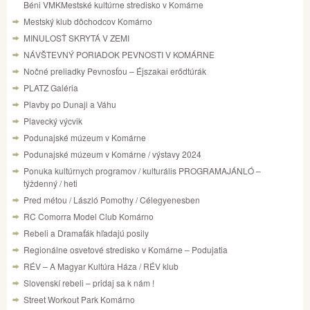
Béni VMKMestské kultúrne stredisko v Komárne
Mestský klub dôchodcov Komárno
MINULOSŤ SKRYTÁ V ZEMI
NÁVŠTEVNÝ PORIADOK PEVNOSTI V KOMÁRNE
Nočné preliadky Pevnosťou – Éjszakai erődtúrák
PLATZ Galéria
Plavby po Dunaji a Váhu
Plavecký výcvik
Podunajské múzeum v Komárne
Podunajské múzeum v Komárne / výstavy 2024
Ponuka kultúrnych programov / kulturális PROGRAMAJÁNLÓ –
týždenný / heti
Pred métou / László Pomothy / Célegyenesben
RC Comorra Model Club Komárno
Rebeli a Dramaťák hľadajú posily
Regionálne osvetové stredisko v Komárne – Podujatia
RÉV – A Magyar Kultúra Háza / RÉV klub
Slovenskí rebeli – pridaj sa k nám !
Street Workout Park Komárno