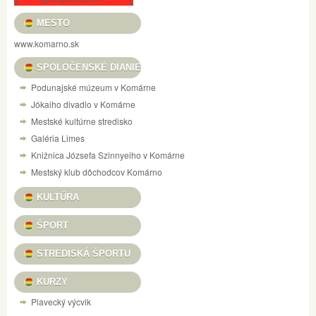
MESTO
www.komarno.sk
SPOLOČENSKÉ DIANIE
Podunajské múzeum v Komárne
Jókaiho divadlo v Komárne
Mestské kultúrne stredisko
Galéria Limes
Knižnica Józsefa Szinnyeiho v Komárne
Mestský klub dôchodcov Komárno
KULTÚRA
ŠPORT
STREDISKÁ ŠPORTU
KURZY
Plavecký výcvik