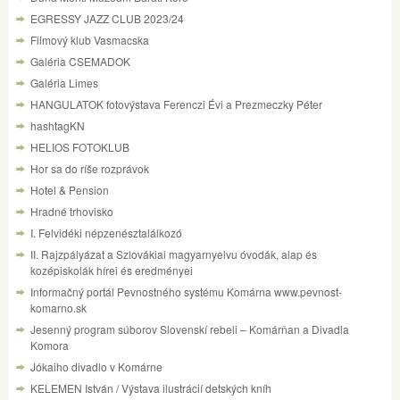
EGRESSY JAZZ CLUB 2023/24
Filmový klub Vasmacska
Galéria CSEMADOK
Galéria Limes
HANGULATOK fotovýstava Ferenczi Évi a Prezmeczky Péter
hashtagKN
HELIOS FOTOKLUB
Hor sa do ríše rozprávok
Hotel & Pension
Hradné trhovisko
I. Felvidéki népzenésztalálkozó
II. Rajzpályázat a Szlovákiai magyarnyelvu óvodák, alap és
kozépiskolák hírei és eredményei
Informačný portál Pevnostného systému Komárna www.pevnost-
komarno.sk
Jesenný program súborov Slovenskí rebeli – Komárňan a Divadla
Komora
Jókaiho divadlo v Komárne
KELEMEN István / Výstava ilustrácií detských kníh