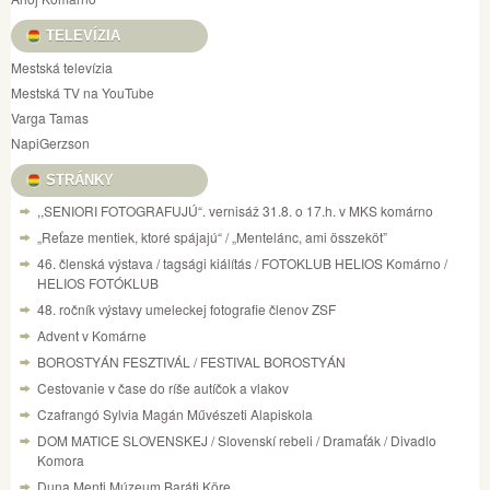
TELEVÍZIA
Mestská televízia
Mestská TV na YouTube
Varga Tamas
NapiGerzson
STRÁNKY
,,SENIORI FOTOGRAFUJÚ“. vernisáž 31.8. o 17.h. v MKS komárno
„Reťaze mentiek, ktoré spájajú“ / „Mentelánc, ami összeköt”
46. členská výstava / tagsági kiálítás / FOTOKLUB HELIOS Komárno /
HELIOS FOTÓKLUB
48. ročník výstavy umeleckej fotografie členov ZSF
Advent v Komárne
BOROSTYÁN FESZTIVÁL / FESTIVAL BOROSTYÁN
Cestovanie v čase do ríše autíčok a vlakov
Czafrangó Sylvia Magán Művészeti Alapiskola
DOM MATICE SLOVENSKEJ / Slovenskí rebeli / Dramaťák / Divadlo
Komora
Duna Menti Múzeum Baráti Köre