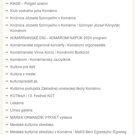
Kikötő – Polgári szalon
Klub vodného póla Komárno
Knižnica Józsefa Szinnyeiho v Komárne
Knižnica Józsefa Szinnyeiho v Komárne / Szinnyei József Könyvtár,
Komárom
KOMÁRŇANSKÉ DNI – KOMÁROMI NAPOK 2024 program
Komárňanské organové koncerty / Komáromi orgonaesték
Komárňanské Vínne Korzo / Komáromi Borkorzó
Komáromi / Komárňanský Jazzpiknik
Kultúra pre deti
Kultúra v meste
kulturapredeti.sk
Kultúrne podujatia Základnej umeleckej školy Komárno
KÚTfeszt / 13. Festival KÚT
Lekárne
Limes galéria
MAREK ORMANDÍK VÝKVET výstava
Mestské kultúrne stredisko
Mestské kultúrne stredisko v Komárne / MsKS Béni Egressyho /Egressy