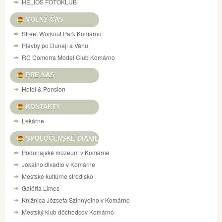
HELIOS FOTOKLUB
VOĽNÝ ČAS
Street Workout Park Komárno
Plavby po Dunaji a Váhu
RC Comorra Model Club Komárno
PRE NAS
Hotel & Pension
KONTAKTY
Lekárne
SPOLOČENSKÉ DIANIE
Podunajské múzeum v Komárne
Jókaiho divadlo v Komárne
Mestské kultúrne stredisko
Galéria Limes
Knižnica Józsefa Szinnyeiho v Komárne
Mestský klub dôchodcov Komárno