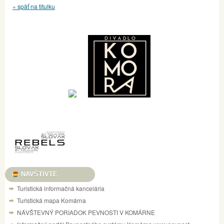
« späť na titulku
NAVŠTÍVTE
Turistická informačná kancelária
Turistická mapa Komárna
NÁVŠTEVNÝ PORIADOK PEVNOSTI V KOMÁRNE