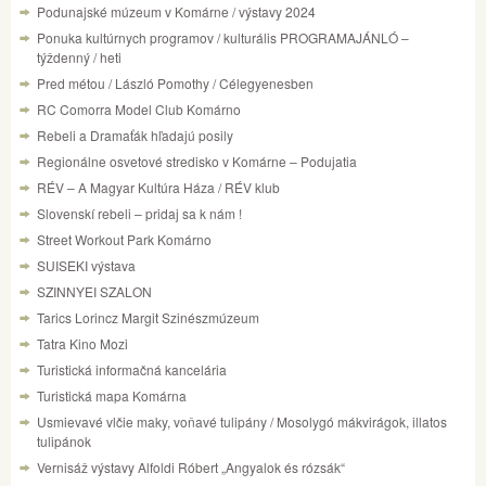
Podunajské múzeum v Komárne / výstavy 2024
Ponuka kultúrnych programov / kulturális PROGRAMAJÁNLÓ –
týždenný / heti
Pred métou / László Pomothy / Célegyenesben
RC Comorra Model Club Komárno
Rebeli a Dramaťák hľadajú posily
Regionálne osvetové stredisko v Komárne – Podujatia
RÉV – A Magyar Kultúra Háza / RÉV klub
Slovenskí rebeli – pridaj sa k nám !
Street Workout Park Komárno
SUISEKI výstava
SZINNYEI SZALON
Tarics Lorincz Margit Szinészmúzeum
Tatra Kino Mozi
Turistická informačná kancelária
Turistická mapa Komárna
Usmievavé vlčie maky, voňavé tulipány / Mosolygó mákvirágok, illatos
tulipánok
Vernisáž výstavy Alfoldi Róbert „Angyalok és rózsák“