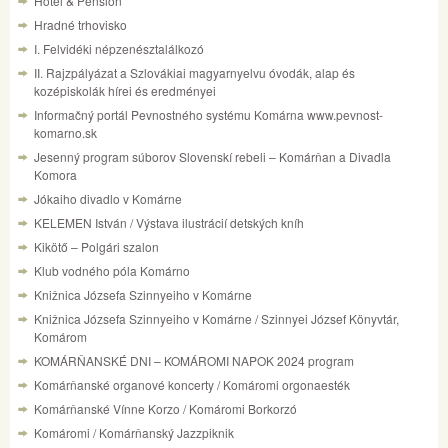
Hotel & Pension
Hradné trhovisko
I. Felvidéki népzenésztalálkozó
II. Rajzpályázat a Szlovákiai magyarnyelvu óvodák, alap és
kozépiskolák hírei és eredményei
Informačný portál Pevnostného systému Komárna www.pevnost-
komarno.sk
Jesenný program súborov Slovenskí rebeli – Komárňan a Divadla
Komora
Jókaiho divadlo v Komárne
KELEMEN István / Výstava ilustrácií detských kníh
Kikötő – Polgári szalon
Klub vodného póla Komárno
Knižnica Józsefa Szinnyeiho v Komárne
Knižnica Józsefa Szinnyeiho v Komárne / Szinnyei József Könyvtár,
Komárom
KOMÁRŇANSKÉ DNI – KOMÁROMI NAPOK 2024 program
Komárňanské organové koncerty / Komáromi orgonaesték
Komárňanské Vínne Korzo / Komáromi Borkorzó
Komáromi / Komárňanský Jazzpiknik