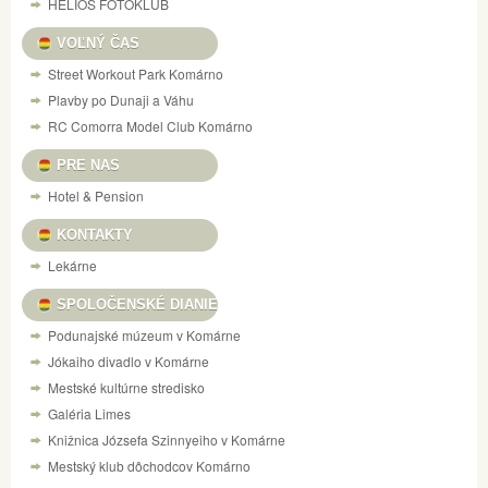
HELIOS FOTOKLUB
VOĽNÝ ČAS
Street Workout Park Komárno
Plavby po Dunaji a Váhu
RC Comorra Model Club Komárno
PRE NAS
Hotel & Pension
KONTAKTY
Lekárne
SPOLOČENSKÉ DIANIE
Podunajské múzeum v Komárne
Jókaiho divadlo v Komárne
Mestské kultúrne stredisko
Galéria Limes
Knižnica Józsefa Szinnyeiho v Komárne
Mestský klub dôchodcov Komárno