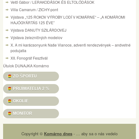
Vető Gábor / LERAKODÁSOK ÉS ELTOLÓDÁSOK
Villa Camarum / ZICHY-pont
Výstava „125 ROKOV VÝROBY LODÍ V KOMÁRNE“ – „A KOMÁROMI
HAJÓGYÁRTÁS 125 ÉVE”
Výstava DANUTY SZILÁRDOVEJ
Výstava železničných modelov
X. A mi karácsonyunk Naše Vianoce, adventi rendezvények – andvetné
podujatia
XII. Fonográf Fesztivál
Útulok DUNAJKA Komárno
ZO ŠPORTU
PRIJÍMATELIA 2 %
OKOLIE
MONITOR
Copyright ©
Komárno dnes
- … aby sa o nás vedelo