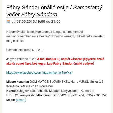
Fábry Sándor önálló estje /
Samostatný
večer Fábry Sándora
od
07.05.2013,19:00
do
21:00
Három év után ismét Komáromba látogat a híres-hírhedt
megmondóember, aki a beszélő dobozon keresztül hétről hétre nevetett
meg milliókat.
Bővebb info: 0948 699 293
Jegyár/ vstupné : 12 €
A mai (május 3.) naptól vásárolt jegyekre szóló
akció: egyet fizet, két jegyet kap Fábry Sándor önálló estjére!
https://www.facebook.com/madachkonyv?fref=ts
Miesto konania:
DOM MATICE SLOVENSKEJ, Nám. M.R.Štefánika č. 6,
Komárno /
Matica - ház, Komárom
Kontakt:
Jegyek vásárolhatók: Madách könyvesbolt – Komárom
DiDEROT-könyvesbolt-Komárom Tel: 0042135 7731 904, (035) 7701 152
Mapa:
(otvoriť)