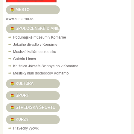
MESTO
www.komarno.sk
SPOLOČENSKÉ DIANIE
Podunajské múzeum v Komárne
Jókaiho divadlo v Komárne
Mestské kultúrne stredisko
Galéria Limes
Knižnica Józsefa Szinnyeiho v Komárne
Mestský klub dôchodcov Komárno
KULTÚRA
ŠPORT
STREDISKÁ ŠPORTU
KURZY
Plavecký výcvik