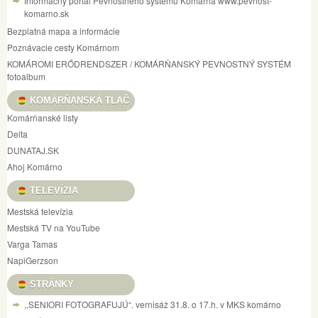
Informačný portál Pevnostného systému Komárna www.pevnost-
komarno.sk
Bezplatná mapa a informácie
Poznávacie cesty Komárnom
KOMÁROMI ERŐDRENDSZER / KOMÁRŇANSKÝ PEVNOSTNÝ SYSTÉM
fotoalbum
KOMÁRŇANSKÁ TLAČ
Komárňanské listy
Delta
DUNATAJ.SK
Ahoj Komárno
TELEVÍZIA
Mestská televízia
Mestská TV na YouTube
Varga Tamas
NapiGerzson
STRÁNKY
,,SENIORI FOTOGRAFUJÚ“. vernisáž 31.8. o 17.h. v MKS komárno