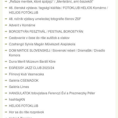
„Reťaze mentiek, ktoré spájajú“ / „Mentelánc, ami összeköt”
46. členská výstava / tagsági kiálítás / FOTOKLUB HELIOS Komárno /
HELIOS FOTÓKLUB
48. ročník výstavy umeleckej fotografie členov ZSF
Advent v Komárne
BOROSTYÁN FESZTIVÁL / FESTIVAL BOROSTYÁN
Cestovanie v čase do ríše autíčok a vlakov
Czafrangó Sylvia Magán Művészeti Alapiskola
DOM MATICE SLOVENSKEJ / Slovenskí rebeli / Dramaťák / Divadlo
Komora
Duna Menti Múzeum Baráti Köre
EGRESSY JAZZ CLUB 2023/24
Filmový klub Vasmacska
Galéria CSEMADOK
Galéria Limes
HANGULATOK fotovýstava Ferenczi Évi a Prezmeczky Péter
hashtagKN
HELIOS FOTOKLUB
Hor sa do ríše rozprávok