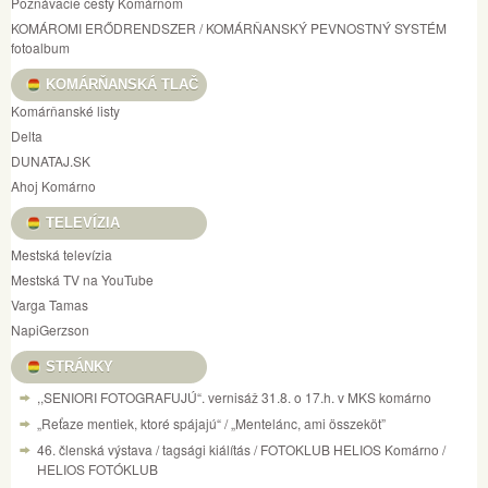
Poznávacie cesty Komárnom
KOMÁROMI ERŐDRENDSZER / KOMÁRŇANSKÝ PEVNOSTNÝ SYSTÉM
fotoalbum
KOMÁRŇANSKÁ TLAČ
Komárňanské listy
Delta
DUNATAJ.SK
Ahoj Komárno
TELEVÍZIA
Mestská televízia
Mestská TV na YouTube
Varga Tamas
NapiGerzson
STRÁNKY
,,SENIORI FOTOGRAFUJÚ“. vernisáž 31.8. o 17.h. v MKS komárno
„Reťaze mentiek, ktoré spájajú“ / „Mentelánc, ami összeköt”
46. členská výstava / tagsági kiálítás / FOTOKLUB HELIOS Komárno /
HELIOS FOTÓKLUB