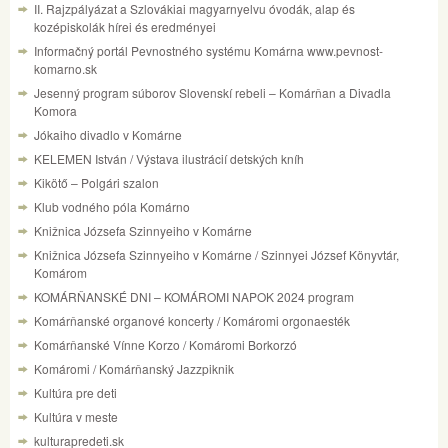
II. Rajzpályázat a Szlovákiai magyarnyelvu óvodák, alap és
kozépiskolák hírei és eredményei
Informačný portál Pevnostného systému Komárna www.pevnost-
komarno.sk
Jesenný program súborov Slovenskí rebeli – Komárňan a Divadla
Komora
Jókaiho divadlo v Komárne
KELEMEN István / Výstava ilustrácií detských kníh
Kikötő – Polgári szalon
Klub vodného póla Komárno
Knižnica Józsefa Szinnyeiho v Komárne
Knižnica Józsefa Szinnyeiho v Komárne / Szinnyei József Könyvtár,
Komárom
KOMÁRŇANSKÉ DNI – KOMÁROMI NAPOK 2024 program
Komárňanské organové koncerty / Komáromi orgonaesték
Komárňanské Vínne Korzo / Komáromi Borkorzó
Komáromi / Komárňanský Jazzpiknik
Kultúra pre deti
Kultúra v meste
kulturapredeti.sk