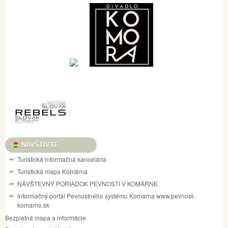
NAVŠTÍVTE
Turistická informačná kancelária
Turistická mapa Komárna
NÁVŠTEVNÝ PORIADOK PEVNOSTI V KOMÁRNE
Informačný portál Pevnostného systému Komárna www.pevnost-
komarno.sk
Bezplatná mapa a informácie