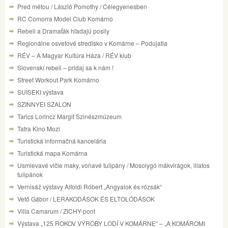
Pred métou / László Pomothy / Célegyenesben
RC Comorra Model Club Komárno
Rebeli a Dramaťák hľadajú posily
Regionálne osvetové stredisko v Komárne – Podujatia
RÉV – A Magyar Kultúra Háza / RÉV klub
Slovenskí rebeli – pridaj sa k nám !
Street Workout Park Komárno
SUISEKI výstava
SZINNYEI SZALON
Tarics Lorincz Margit Szinészmúzeum
Tatra Kino Mozi
Turistická informačná kancelária
Turistická mapa Komárna
Usmievavé vlčie maky, voňavé tulipány / Mosolygó mákvirágok, illatos
tulipánok
Vernisáž výstavy Alfoldi Róbert „Angyalok és rózsák“
Vető Gábor / LERAKODÁSOK ÉS ELTOLÓDÁSOK
Villa Camarum / ZICHY-pont
Výstava „125 ROKOV VÝROBY LODÍ V KOMÁRNE“ – „A KOMÁROMI