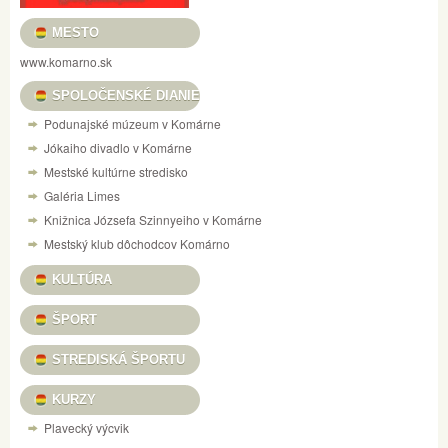
MESTO
www.komarno.sk
SPOLOČENSKÉ DIANIE
Podunajské múzeum v Komárne
Jókaiho divadlo v Komárne
Mestské kultúrne stredisko
Galéria Limes
Knižnica Józsefa Szinnyeiho v Komárne
Mestský klub dôchodcov Komárno
KULTÚRA
ŠPORT
STREDISKÁ ŠPORTU
KURZY
Plavecký výcvik