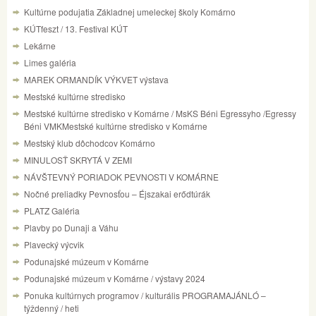
Kultúrne podujatia Základnej umeleckej školy Komárno
KÚTfeszt / 13. Festival KÚT
Lekárne
Limes galéria
MAREK ORMANDÍK VÝKVET výstava
Mestské kultúrne stredisko
Mestské kultúrne stredisko v Komárne / MsKS Béni Egressyho /Egressy
Béni VMKMestské kultúrne stredisko v Komárne
Mestský klub dôchodcov Komárno
MINULOSŤ SKRYTÁ V ZEMI
NÁVŠTEVNÝ PORIADOK PEVNOSTI V KOMÁRNE
Nočné preliadky Pevnosťou – Éjszakai erődtúrák
PLATZ Galéria
Plavby po Dunaji a Váhu
Plavecký výcvik
Podunajské múzeum v Komárne
Podunajské múzeum v Komárne / výstavy 2024
Ponuka kultúrnych programov / kulturális PROGRAMAJÁNLÓ –
týždenný / heti