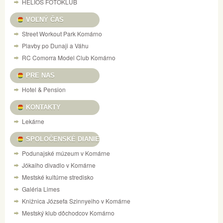
HELIOS FOTOKLUB
VOĽNÝ ČAS
Street Workout Park Komárno
Plavby po Dunaji a Váhu
RC Comorra Model Club Komárno
PRE NAS
Hotel & Pension
KONTAKTY
Lekárne
SPOLOČENSKÉ DIANIE
Podunajské múzeum v Komárne
Jókaiho divadlo v Komárne
Mestské kultúrne stredisko
Galéria Limes
Knižnica Józsefa Szinnyeiho v Komárne
Mestský klub dôchodcov Komárno