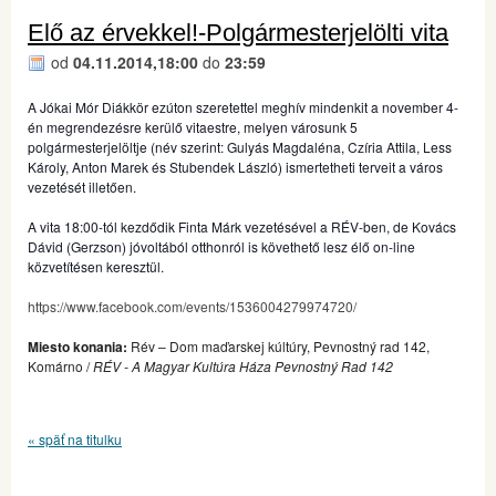
Elő az érvekkel!-Polgármesterjelölti vita
od
04.11.2014,18:00
do
23:59
A Jókai Mór Diákkör ezúton szeretettel meghív mindenkit a november 4-
én megrendezésre kerülő vitaestre, melyen városunk 5
polgármesterjelöltje (név szerint: Gulyás Magdaléna, Czíria Attila, Less
Károly, Anton Marek és Stubendek László) ismertetheti terveit a város
vezetését illetően.
A vita 18:00-tól kezdődik Finta Márk vezetésével a RÉV-ben, de Kovács
Dávid (Gerzson) jóvoltából otthonról is követhető lesz élő on-line
közvetítésen keresztül.
https://www.facebook.com/events/1536004279974720/
Miesto konania:
Rév – Dom maďarskej kúltúry, Pevnostný rad 142,
Komárno /
RÉV - A Magyar Kultúra Háza Pevnostný Rad 142
« späť na titulku