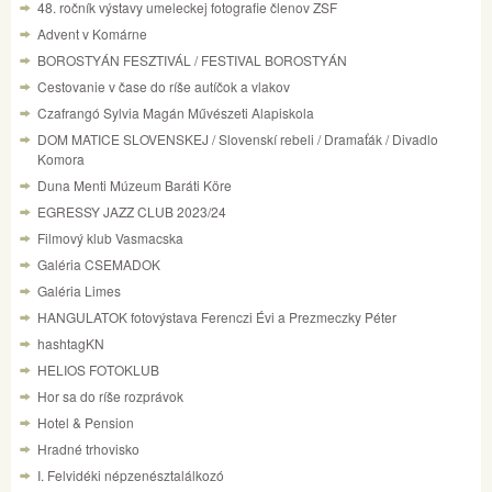
48. ročník výstavy umeleckej fotografie členov ZSF
Advent v Komárne
BOROSTYÁN FESZTIVÁL / FESTIVAL BOROSTYÁN
Cestovanie v čase do ríše autíčok a vlakov
Czafrangó Sylvia Magán Művészeti Alapiskola
DOM MATICE SLOVENSKEJ / Slovenskí rebeli / Dramaťák / Divadlo
Komora
Duna Menti Múzeum Baráti Köre
EGRESSY JAZZ CLUB 2023/24
Filmový klub Vasmacska
Galéria CSEMADOK
Galéria Limes
HANGULATOK fotovýstava Ferenczi Évi a Prezmeczky Péter
hashtagKN
HELIOS FOTOKLUB
Hor sa do ríše rozprávok
Hotel & Pension
Hradné trhovisko
I. Felvidéki népzenésztalálkozó