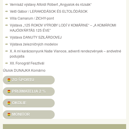
Vernisáž výstavy Alfoldi Róbert „Angyalok és rózsák“
Vető Gábor / LERAKODÁSOK ÉS ELTOLÓDÁSOK
Villa Camarum / ZICHY-pont
Výstava „125 ROKOV VÝROBY LODÍ V KOMÁRNE“ – „A KOMÁROMI
HAJÓGYÁRTÁS 125 ÉVE”
Výstava DANUTY SZILÁRDOVEJ
Výstava železničných modelov
X. A mi karácsonyunk Naše Vianoce, adventi rendezvények – andvetné
podujatia
XII. Fonográf Fesztivál
Útulok DUNAJKA Komárno
ZO ŠPORTU
PRIJÍMATELIA 2 %
OKOLIE
MONITOR