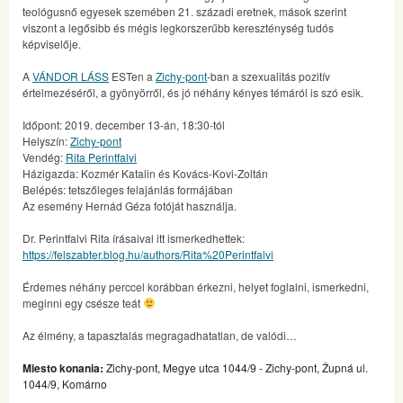
teológusnő egyesek szemében 21. századi eretnek, mások szerint
viszont a legősibb és mégis legkorszerűbb kereszténység tudós
képviselője.
A
VÁNDOR LÁSS
ESTen a
Zichy-pont
-ban a szexualitás pozitív
értelmezéséről, a gyönyörről, és jó néhány kényes témáról is szó esik.
Időpont: 2019. december 13-án, 18:30-tól
Helyszín:
Zichy-pont
Vendég:
Rita Perintfalvi
Házigazda: Kozmér Katalin és Kovács-Kovi-Zoltán
Belépés: tetszőleges felajánlás formájában
Az esemény Hernád Géza fotóját használja.
Dr. Perintfalvi Rita írásaival itt ismerkedhettek:
https://felszabter.blog.hu/authors/Rita%20Perintfalvi
Érdemes néhány perccel korábban érkezni, helyet foglalni, ismerkedni,
meginni egy csésze teát
Az élmény, a tapasztalás megragadhatatlan, de valódi…
Miesto konania:
Zichy-pont, Megye utca 1044/9 - Zichy-pont, Župná ul.
1044/9, Komárno