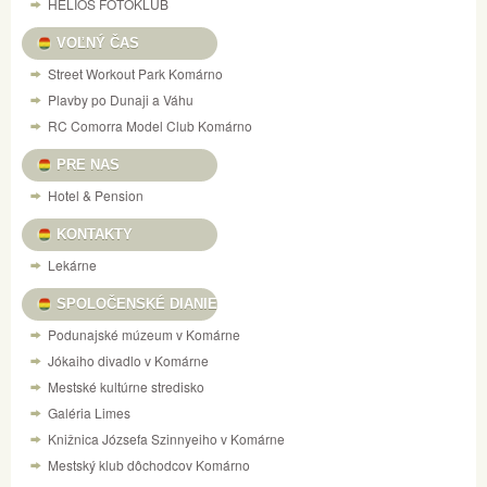
HELIOS FOTOKLUB
VOĽNÝ ČAS
Street Workout Park Komárno
Plavby po Dunaji a Váhu
RC Comorra Model Club Komárno
PRE NAS
Hotel & Pension
KONTAKTY
Lekárne
SPOLOČENSKÉ DIANIE
Podunajské múzeum v Komárne
Jókaiho divadlo v Komárne
Mestské kultúrne stredisko
Galéria Limes
Knižnica Józsefa Szinnyeiho v Komárne
Mestský klub dôchodcov Komárno