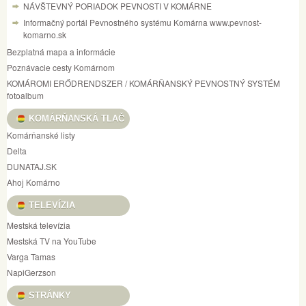
NÁVŠTEVNÝ PORIADOK PEVNOSTI V KOMÁRNE
Informačný portál Pevnostného systému Komárna www.pevnost-
komarno.sk
Bezplatná mapa a informácie
Poznávacie cesty Komárnom
KOMÁROMI ERŐDRENDSZER / KOMÁRŇANSKÝ PEVNOSTNÝ SYSTÉM
fotoalbum
KOMÁRŇANSKÁ TLAČ
Komárňanské listy
Delta
DUNATAJ.SK
Ahoj Komárno
TELEVÍZIA
Mestská televízia
Mestská TV na YouTube
Varga Tamas
NapiGerzson
STRÁNKY