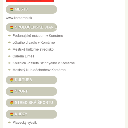
MESTO
www.komarno.sk
SPOLOČENSKÉ DIANIE
Podunajské múzeum v Komárne
Jókaiho divadlo v Komárne
Mestské kultúrne stredisko
Galéria Limes
Knižnica Józsefa Szinnyeiho v Komárne
Mestský klub dôchodcov Komárno
KULTÚRA
ŠPORT
STREDISKÁ ŠPORTU
KURZY
Plavecký výcvik