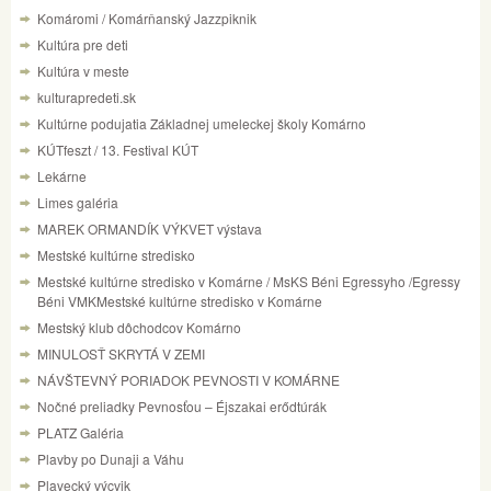
Komáromi / Komárňanský Jazzpiknik
Kultúra pre deti
Kultúra v meste
kulturapredeti.sk
Kultúrne podujatia Základnej umeleckej školy Komárno
KÚTfeszt / 13. Festival KÚT
Lekárne
Limes galéria
MAREK ORMANDÍK VÝKVET výstava
Mestské kultúrne stredisko
Mestské kultúrne stredisko v Komárne / MsKS Béni Egressyho /Egressy
Béni VMKMestské kultúrne stredisko v Komárne
Mestský klub dôchodcov Komárno
MINULOSŤ SKRYTÁ V ZEMI
NÁVŠTEVNÝ PORIADOK PEVNOSTI V KOMÁRNE
Nočné preliadky Pevnosťou – Éjszakai erődtúrák
PLATZ Galéria
Plavby po Dunaji a Váhu
Plavecký výcvik