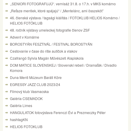
,,SENIORI FOTOGRAFUJÚ“. vernisáž 31.8. o 17.h. v MKS komárno
„Reťaze mentiek, ktoré spájajú“ / „Mentelánc, ami összeköt”
46. členská výstava / tagsági kiálítás / FOTOKLUB HELIOS Komárno /
HELIOS FOTÓKLUB
48. ročník výstavy umeleckej fotografie členov ZSF
Advent v Komárne
BOROSTYÁN FESZTIVÁL / FESTIVAL BOROSTYÁN
Cestovanie v čase do ríše autíčok a vlakov
Czafrangó Sylvia Magán Művészeti Alapiskola
DOM MATICE SLOVENSKEJ / Slovenskí rebeli / Dramaťák / Divadlo
Komora
Duna Menti Múzeum Baráti Köre
EGRESSY JAZZ CLUB 2023/24
Filmový klub Vasmacska
Galéria CSEMADOK
Galéria Limes
HANGULATOK fotovýstava Ferenczi Évi a Prezmeczky Péter
hashtagKN
HELIOS FOTOKLUB