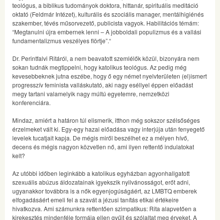
teológus, a biblikus tudományok doktora, hittanár, spirituális meditáció
oktató (Feldmár Intézet), kulturális és szociális manager, mentálhigiénés
szakember, tévés műsorvezető, publicista vagyok. Habilitációs témám:
“Megtanulni újra embernek lenni – A jobboldali populizmus és a vallási
fundamentalizmus veszélyes flörtje”.“
Dr. Perintfalvi Ritáról, a nem beavatott szemlélők közül, bizonyára nem
sokan tudnák megtippelni, hogy katolikus teológus. Az pedig még
kevesebbeknek jutna eszébe, hogy ő egy német nyelvterületen (el)ismert
progresszív feminista valláskutató, aki nagy eséllyel éppen előadást
megy tartani valamelyik nagy múltú egyetemre, nemzetközi
konferenciára.
Mindaz, amiért a határon túl elismerik, itthon még sokszor szélsőséges
érzelmeket vált ki. Egy-egy hazai előadása vagy interjúja után fenyegető
levelek tucatjait kapja. De mégis miről beszélhet ez a mélyen hívő,
decens és mégis nagyon közvetlen nő, ami ilyen rettentő indulatokat
kelt?
Az utóbbi időben leginkább a katolikus egyházban agyonhallgatott
szexuális abúzus áldozatainak igyekszik nyilvánosságot, erőt adni,
ugyanakkor továbbra is a nők egyenjogúságáért, az LMBTQ emberek
elfogadásáért emeli fel a szavát a jézusi tanítás etikai értékeire
hivatkozva. Ami számunkra rettentően szimpatikus: Rita alapvetően a
kirekesztés mindenféle formája ellen gyűjt és szólaltat meg érveket. A