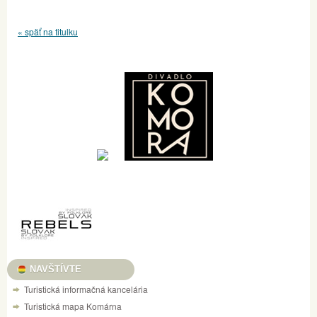
« späť na titulku
NAVŠTÍVTE
Turistická informačná kancelária
Turistická mapa Komárna