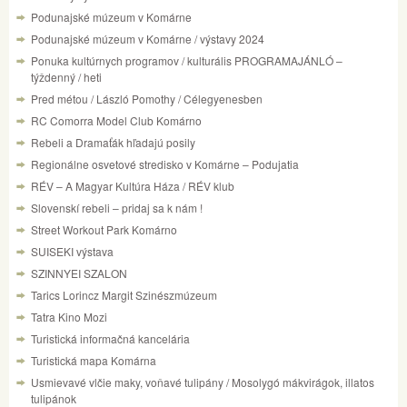
Podunajské múzeum v Komárne
Podunajské múzeum v Komárne / výstavy 2024
Ponuka kultúrnych programov / kulturális PROGRAMAJÁNLÓ –
týždenný / heti
Pred métou / László Pomothy / Célegyenesben
RC Comorra Model Club Komárno
Rebeli a Dramaťák hľadajú posily
Regionálne osvetové stredisko v Komárne – Podujatia
RÉV – A Magyar Kultúra Háza / RÉV klub
Slovenskí rebeli – pridaj sa k nám !
Street Workout Park Komárno
SUISEKI výstava
SZINNYEI SZALON
Tarics Lorincz Margit Szinészmúzeum
Tatra Kino Mozi
Turistická informačná kancelária
Turistická mapa Komárna
Usmievavé vlčie maky, voňavé tulipány / Mosolygó mákvirágok, illatos
tulipánok