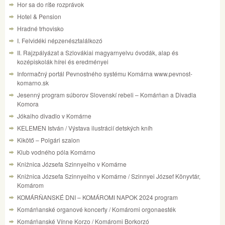
Hor sa do ríše rozprávok
Hotel & Pension
Hradné trhovisko
I. Felvidéki népzenésztalálkozó
II. Rajzpályázat a Szlovákiai magyarnyelvu óvodák, alap és
kozépiskolák hírei és eredményei
Informačný portál Pevnostného systému Komárna www.pevnost-
komarno.sk
Jesenný program súborov Slovenskí rebeli – Komárňan a Divadla
Komora
Jókaiho divadlo v Komárne
KELEMEN István / Výstava ilustrácií detských kníh
Kikötő – Polgári szalon
Klub vodného póla Komárno
Knižnica Józsefa Szinnyeiho v Komárne
Knižnica Józsefa Szinnyeiho v Komárne / Szinnyei József Könyvtár,
Komárom
KOMÁRŇANSKÉ DNI – KOMÁROMI NAPOK 2024 program
Komárňanské organové koncerty / Komáromi orgonaesték
Komárňanské Vínne Korzo / Komáromi Borkorzó