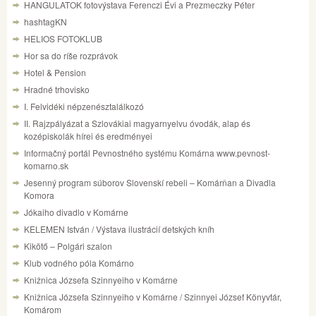
HANGULATOK fotovýstava Ferenczi Évi a Prezmeczky Péter
hashtagKN
HELIOS FOTOKLUB
Hor sa do ríše rozprávok
Hotel & Pension
Hradné trhovisko
I. Felvidéki népzenésztalálkozó
II. Rajzpályázat a Szlovákiai magyarnyelvu óvodák, alap és
kozépiskolák hírei és eredményei
Informačný portál Pevnostného systému Komárna www.pevnost-
komarno.sk
Jesenný program súborov Slovenskí rebeli – Komárňan a Divadla
Komora
Jókaiho divadlo v Komárne
KELEMEN István / Výstava ilustrácií detských kníh
Kikötő – Polgári szalon
Klub vodného póla Komárno
Knižnica Józsefa Szinnyeiho v Komárne
Knižnica Józsefa Szinnyeiho v Komárne / Szinnyei József Könyvtár,
Komárom