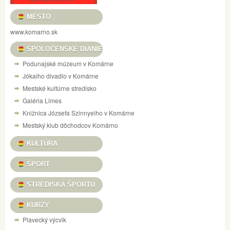
MESTO
www.komarno.sk
SPOLOČENSKÉ DIANIE
Podunajské múzeum v Komárne
Jókaiho divadlo v Komárne
Mestské kultúrne stredisko
Galéria Limes
Knižnica Józsefa Szinnyeiho v Komárne
Mestský klub dôchodcov Komárno
KULTÚRA
ŠPORT
STREDISKÁ ŠPORTU
KURZY
Plavecký výcvik