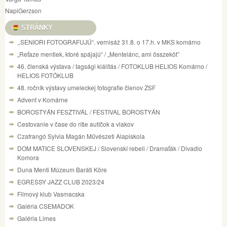
NapiGerzson
STRÁNKY
,,SENIORI FOTOGRAFUJÚ“. vernisáž 31.8. o 17.h. v MKS komárno
„Reťaze mentiek, ktoré spájajú“ / „Mentelánc, ami összeköt”
46. členská výstava / tagsági kiálítás / FOTOKLUB HELIOS Komárno /
HELIOS FOTÓKLUB
48. ročník výstavy umeleckej fotografie členov ZSF
Advent v Komárne
BOROSTYÁN FESZTIVÁL / FESTIVAL BOROSTYÁN
Cestovanie v čase do ríše autíčok a vlakov
Czafrangó Sylvia Magán Művészeti Alapiskola
DOM MATICE SLOVENSKEJ / Slovenskí rebeli / Dramaťák / Divadlo
Komora
Duna Menti Múzeum Baráti Köre
EGRESSY JAZZ CLUB 2023/24
Filmový klub Vasmacska
Galéria CSEMADOK
Galéria Limes