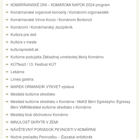
KOMÁRŇANSKÉ DNI – KOMÁROMI NAPOK 2024 program
Komárňanské organové koncerty / Komáromi orgonaesték
Komárňanské Vínne Korzo / Komáromi Borkorzó
Komáromi / Komárňanský Jazzpiknik
Kultúra pre deti
Kultúra v meste
kulturapredeti.sk
Kultúrne podujatia Základnej umeleckej školy Komárno
KÚTfeszt / 13. Festival KÚT
Lekárne
Limes galéria
MAREK ORMANDÍK VÝKVET výstava
Mestské kultúrne stredisko
Mestské kultúrne stredisko v Komárne / MsKS Béni Egressyho /Egressy
Béni VMKMestské kultúrne stredisko v Komárne
Mestský klub dôchodcov Komárno
MINULOSŤ SKRYTÁ V ZEMI
NÁVŠTEVNÝ PORIADOK PEVNOSTI V KOMÁRNE
Nočné preliadky Pevnosťou – Éjszakai erődtúrák