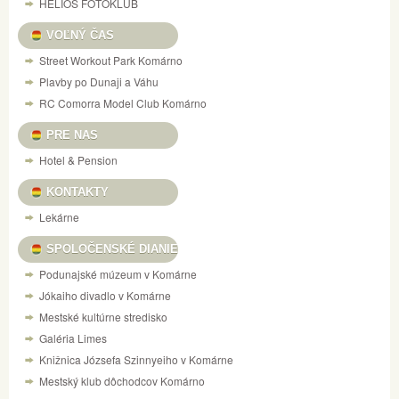
HELIOS FOTOKLUB
VOĽNÝ ČAS
Street Workout Park Komárno
Plavby po Dunaji a Váhu
RC Comorra Model Club Komárno
PRE NAS
Hotel & Pension
KONTAKTY
Lekárne
SPOLOČENSKÉ DIANIE
Podunajské múzeum v Komárne
Jókaiho divadlo v Komárne
Mestské kultúrne stredisko
Galéria Limes
Knižnica Józsefa Szinnyeiho v Komárne
Mestský klub dôchodcov Komárno