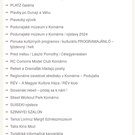
PLATZ Galéria
Plavby po Dunaji a Váhu
Plavecký výcvik
Podunajské múzeum v Komárne
Podunajské múzeum v Komárne / výstavy 2024
Ponuka kultúrnych programov / kulturális PROGRAMAJÁNLÓ –
týždenný / heti
Pred métou / László Pomothy / Célegyenesben
RC Comorra Model Club Komárno
Rebeli a Dramaťák hľadajú posily
Regionálne osvetové stredisko v Komárne – Podujatia
RÉV – A Magyar Kultúra Háza / RÉV klub
Slovenskí rebeli – pridaj sa k nám !
Street Workout Park Komárno
SUISEKI výstava
SZINNYEI SZALON
Tarics Lorincz Margit Szinészmúzeum
Tatra Kino Mozi
Turistická informačná kancelária