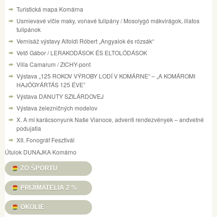
Turistická mapa Komárna
Usmievavé vlčie maky, voňavé tulipány / Mosolygó mákvirágok, illatos
tulipánok
Vernisáž výstavy Alfoldi Róbert „Angyalok és rózsák“
Vető Gábor / LERAKODÁSOK ÉS ELTOLÓDÁSOK
Villa Camarum / ZICHY-pont
Výstava „125 ROKOV VÝROBY LODÍ V KOMÁRNE“ – „A KOMÁROMI
HAJÓGYÁRTÁS 125 ÉVE”
Výstava DANUTY SZILÁRDOVEJ
Výstava železničných modelov
X. A mi karácsonyunk Naše Vianoce, adventi rendezvények – andvetné
podujatia
XII. Fonográf Fesztivál
Útulok DUNAJKA Komárno
ZO ŠPORTU
PRIJÍMATELIA 2 %
OKOLIE