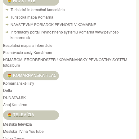
NAVŠTÍVTE
Turistická informačná kancelária
Turistická mapa Komárna
NÁVŠTEVNÝ PORIADOK PEVNOSTI V KOMÁRNE
Informačný portál Pevnostného systému Komárna www.pevnost-
komarno.sk
Bezplatná mapa a informácie
Poznávacie cesty Komárnom
KOMÁROMI ERŐDRENDSZER / KOMÁRŇANSKÝ PEVNOSTNÝ SYSTÉM
fotoalbum
KOMÁRŇANSKÁ TLAČ
Komárňanské listy
Delta
DUNATAJ.SK
Ahoj Komárno
TELEVÍZIA
Mestská televízia
Mestská TV na YouTube
Varga Tamas