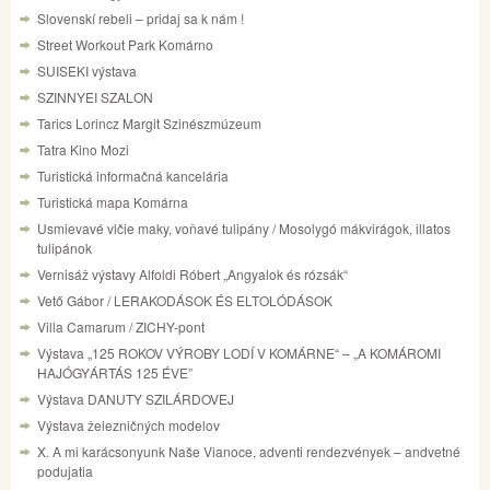
Slovenskí rebeli – pridaj sa k nám !
Street Workout Park Komárno
SUISEKI výstava
SZINNYEI SZALON
Tarics Lorincz Margit Szinészmúzeum
Tatra Kino Mozi
Turistická informačná kancelária
Turistická mapa Komárna
Usmievavé vlčie maky, voňavé tulipány / Mosolygó mákvirágok, illatos
tulipánok
Vernisáž výstavy Alfoldi Róbert „Angyalok és rózsák“
Vető Gábor / LERAKODÁSOK ÉS ELTOLÓDÁSOK
Villa Camarum / ZICHY-pont
Výstava „125 ROKOV VÝROBY LODÍ V KOMÁRNE“ – „A KOMÁROMI
HAJÓGYÁRTÁS 125 ÉVE”
Výstava DANUTY SZILÁRDOVEJ
Výstava železničných modelov
X. A mi karácsonyunk Naše Vianoce, adventi rendezvények – andvetné
podujatia