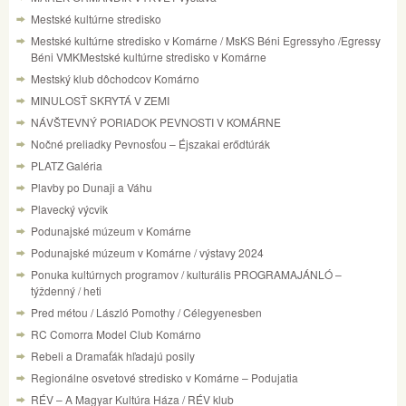
Mestské kultúrne stredisko
Mestské kultúrne stredisko v Komárne / MsKS Béni Egressyho /Egressy
Béni VMKMestské kultúrne stredisko v Komárne
Mestský klub dôchodcov Komárno
MINULOSŤ SKRYTÁ V ZEMI
NÁVŠTEVNÝ PORIADOK PEVNOSTI V KOMÁRNE
Nočné preliadky Pevnosťou – Éjszakai erődtúrák
PLATZ Galéria
Plavby po Dunaji a Váhu
Plavecký výcvik
Podunajské múzeum v Komárne
Podunajské múzeum v Komárne / výstavy 2024
Ponuka kultúrnych programov / kulturális PROGRAMAJÁNLÓ –
týždenný / heti
Pred métou / László Pomothy / Célegyenesben
RC Comorra Model Club Komárno
Rebeli a Dramaťák hľadajú posily
Regionálne osvetové stredisko v Komárne – Podujatia
RÉV – A Magyar Kultúra Háza / RÉV klub