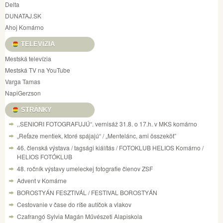
Delta
DUNATAJ.SK
Ahoj Komárno
TELEVÍZIA
Mestská televízia
Mestská TV na YouTube
Varga Tamas
NapiGerzson
STRÁNKY
,,SENIORI FOTOGRAFUJÚ“. vernisáž 31.8. o 17.h. v MKS komárno
„Reťaze mentiek, ktoré spájajú“ / „Mentelánc, ami összeköt”
46. členská výstava / tagsági kiálítás / FOTOKLUB HELIOS Komárno /
HELIOS FOTÓKLUB
48. ročník výstavy umeleckej fotografie členov ZSF
Advent v Komárne
BOROSTYÁN FESZTIVÁL / FESTIVAL BOROSTYÁN
Cestovanie v čase do ríše autíčok a vlakov
Czafrangó Sylvia Magán Művészeti Alapiskola