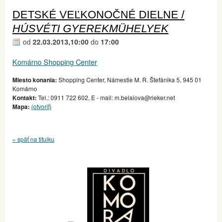
DETSKÉ VEĽKONOČNÉ DIELNE /
HÚSVÉTI GYEREKMÜHELYEK
od
22.03.2013,10:00
do
17:00
Komárno Shopping Center
Miesto konania:
Shopping Center, Námestie M. R. Štefánika 5, 945 01
Komárno
Kontakt:
Tel.: 0911 722 602, E - mail: m.belaiova@rieker.net
Mapa:
(otvoriť)
« späť na titulku