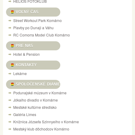
HELIOS FOTOKLUB
VOĽNÝ ČAS
Street Workout Park Komárno
Plavby po Dunaji a Váhu
RC Comorra Model Club Komárno
PRE NAS
Hotel & Pension
KONTAKTY
Lekárne
SPOLOČENSKÉ DIANIE
Podunajské múzeum v Komárne
Jókaiho divadlo v Komárne
Mestské kultúrne stredisko
Galéria Limes
Knižnica Józsefa Szinnyeiho v Komárne
Mestský klub dôchodcov Komárno