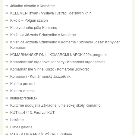
Jókaiho divadlo v Komárne
KELEMEN István / Výstava ilustrácií detských kníh
Kikötő – Polgári szalon
Klub vodného póla Komárno
Knižnica Józsefa Szinnyeiho v Komárne
Knižnica Józsefa Szinnyeiho v Komárne / Szinnyei József Könyvtár,
Komárom
KOMÁRŇANSKÉ DNI – KOMÁROMI NAPOK 2024 program
Komárňanské organové koncerty / Komáromi orgonaesték
Komárňanské Vínne Korzo / Komáromi Borkorzó
Komáromi / Komárňanský Jazzpiknik
Kultúra pre deti
Kultúra v meste
kulturapredeti.sk
Kultúrne podujatia Základnej umeleckej školy Komárno
KÚTfeszt / 13. Festival KÚT
Lekárne
Limes galéria
MAREK ORMANDÍK VÝKVET výstava