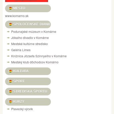
MESTO
www.komarno.sk
SPOLOČENSKÉ DIANIE
Podunajské múzeum v Komárne
Jókaiho divadlo v Komárne
Mestské kultúrne stredisko
Galéria Limes
Knižnica Józsefa Szinnyeiho v Komárne
Mestský klub dôchodcov Komárno
KULTÚRA
ŠPORT
STREDISKÁ ŠPORTU
KURZY
Plavecký výcvik