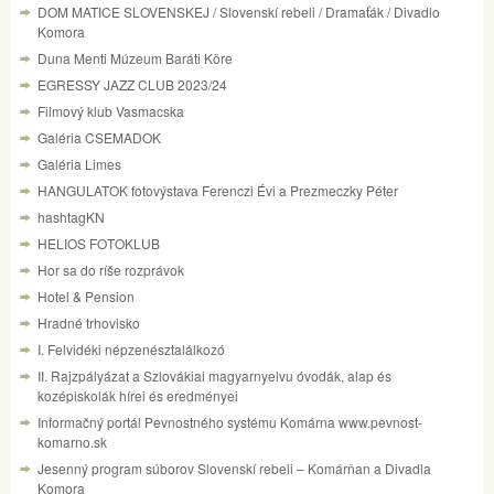
DOM MATICE SLOVENSKEJ / Slovenskí rebeli / Dramaťák / Divadlo
Komora
Duna Menti Múzeum Baráti Köre
EGRESSY JAZZ CLUB 2023/24
Filmový klub Vasmacska
Galéria CSEMADOK
Galéria Limes
HANGULATOK fotovýstava Ferenczi Évi a Prezmeczky Péter
hashtagKN
HELIOS FOTOKLUB
Hor sa do ríše rozprávok
Hotel & Pension
Hradné trhovisko
I. Felvidéki népzenésztalálkozó
II. Rajzpályázat a Szlovákiai magyarnyelvu óvodák, alap és
kozépiskolák hírei és eredményei
Informačný portál Pevnostného systému Komárna www.pevnost-
komarno.sk
Jesenný program súborov Slovenskí rebeli – Komárňan a Divadla
Komora