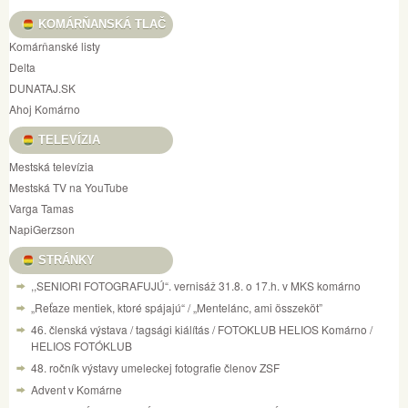
KOMÁRŇANSKÁ TLAČ
Komárňanské listy
Delta
DUNATAJ.SK
Ahoj Komárno
TELEVÍZIA
Mestská televízia
Mestská TV na YouTube
Varga Tamas
NapiGerzson
STRÁNKY
,,SENIORI FOTOGRAFUJÚ“. vernisáž 31.8. o 17.h. v MKS komárno
„Reťaze mentiek, ktoré spájajú“ / „Mentelánc, ami összeköt”
46. členská výstava / tagsági kiálítás / FOTOKLUB HELIOS Komárno /
HELIOS FOTÓKLUB
48. ročník výstavy umeleckej fotografie členov ZSF
Advent v Komárne