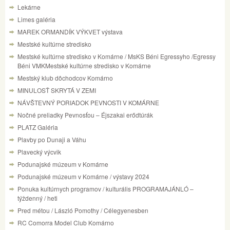
Lekárne
Limes galéria
MAREK ORMANDÍK VÝKVET výstava
Mestské kultúrne stredisko
Mestské kultúrne stredisko v Komárne / MsKS Béni Egressyho /Egressy
Béni VMKMestské kultúrne stredisko v Komárne
Mestský klub dôchodcov Komárno
MINULOSŤ SKRYTÁ V ZEMI
NÁVŠTEVNÝ PORIADOK PEVNOSTI V KOMÁRNE
Nočné preliadky Pevnosťou – Éjszakai erődtúrák
PLATZ Galéria
Plavby po Dunaji a Váhu
Plavecký výcvik
Podunajské múzeum v Komárne
Podunajské múzeum v Komárne / výstavy 2024
Ponuka kultúrnych programov / kulturális PROGRAMAJÁNLÓ –
týždenný / heti
Pred métou / László Pomothy / Célegyenesben
RC Comorra Model Club Komárno