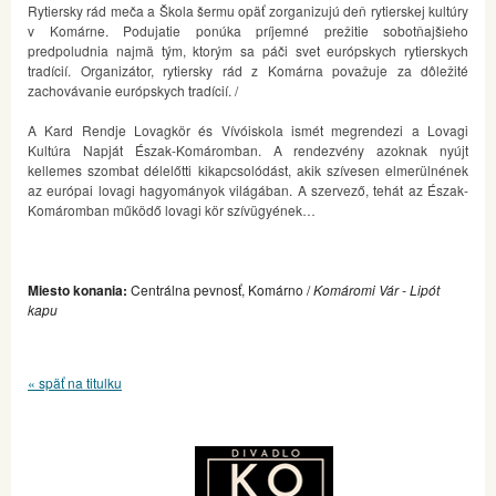
Rytiersky rád meča a Škola šermu opäť zorganizujú deň rytierskej kultúry
v Komárne. Podujatie ponúka príjemné prežitie sobotňajšieho
predpoludnia najmä tým, ktorým sa páči svet európskych rytierskych
tradícií. Organizátor, rytiersky rád z Komárna považuje za dôležité
zachovávanie európskych tradícií. /
A Kard Rendje Lovagkör és Vívóiskola ismét megrendezi a Lovagi
Kultúra Napját Észak-Komáromban. A rendezvény azoknak nyújt
kellemes szombat délelőtti kikapcsolódást, akik szívesen elmerülnének
az európai lovagi hagyományok világában. A szervező, tehát az Észak-
Komáromban működő lovagi kör szívügyének…
Miesto konania:
Centrálna pevnosť, Komárno /
Komáromi Vár - Lipót
kapu
« späť na titulku