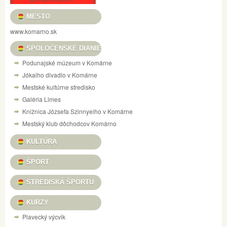
MESTO
www.komarno.sk
SPOLOČENSKÉ DIANIE
Podunajské múzeum v Komárne
Jókaiho divadlo v Komárne
Mestské kultúrne stredisko
Galéria Limes
Knižnica Józsefa Szinnyeiho v Komárne
Mestský klub dôchodcov Komárno
KULTÚRA
ŠPORT
STREDISKÁ ŠPORTU
KURZY
Plavecký výcvik