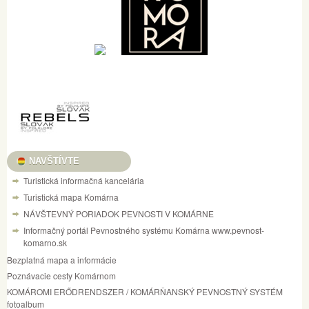
NAVŠTÍVTE
Turistická informačná kancelária
Turistická mapa Komárna
NÁVŠTEVNÝ PORIADOK PEVNOSTI V KOMÁRNE
Informačný portál Pevnostného systému Komárna www.pevnost-
komarno.sk
Bezplatná mapa a informácie
Poznávacie cesty Komárnom
KOMÁROMI ERŐDRENDSZER / KOMÁRŇANSKÝ PEVNOSTNÝ SYSTÉM
fotoalbum