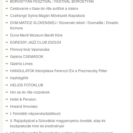
BOROSTYÁN FESZTIVÁL / FESTIVAL BOROSTYÁN
Cestovanie v čase do ríše autíčok a vlakov
Czafrangó Sylvia Magán Művészeti Alapiskola
DOM MATICE SLOVENSKEJ / Slovenskí rebeli / Dramaťák / Divadlo
Komora
Duna Menti Múzeum Baráti Köre
EGRESSY JAZZ CLUB 2023/24
Filmový klub Vasmacska
Galéria CSEMADOK
Galéria Limes
HANGULATOK fotovýstava Ferenczi Évi a Prezmeczky Péter
hashtagKN
HELIOS FOTOKLUB
Hor sa do ríše rozprávok
Hotel & Pension
Hradné trhovisko
I. Felvidéki népzenésztalálkozó
II. Rajzpályázat a Szlovákiai magyarnyelvu óvodák, alap és
kozépiskolák hírei és eredményei
Informačný portál Pevnostného systému Komárna www.pevnost-