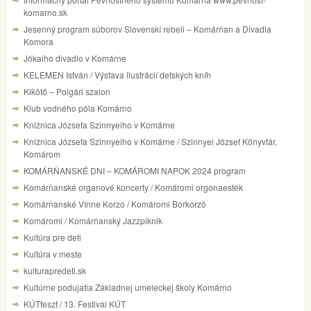
komarno.sk
Jesenný program súborov Slovenskí rebeli – Komárňan a Divadla
Komora
Jókaiho divadlo v Komárne
KELEMEN István / Výstava ilustrácií detských kníh
Kikötő – Polgári szalon
Klub vodného póla Komárno
Knižnica Józsefa Szinnyeiho v Komárne
Knižnica Józsefa Szinnyeiho v Komárne / Szinnyei József Könyvtár,
Komárom
KOMÁRŇANSKÉ DNI – KOMÁROMI NAPOK 2024 program
Komárňanské organové koncerty / Komáromi orgonaesték
Komárňanské Vínne Korzo / Komáromi Borkorzó
Komáromi / Komárňanský Jazzpiknik
Kultúra pre deti
Kultúra v meste
kulturapredeti.sk
Kultúrne podujatia Základnej umeleckej školy Komárno
KÚTfeszt / 13. Festival KÚT