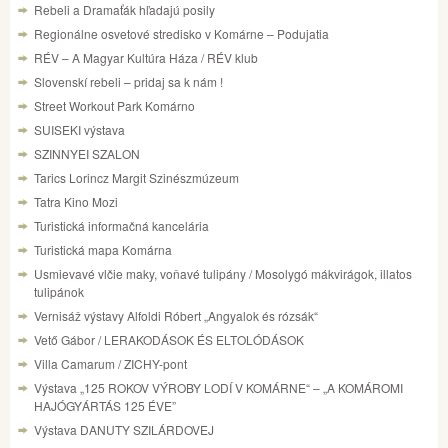
Rebeli a Dramaťák hľadajú posily
Regionálne osvetové stredisko v Komárne – Podujatia
RÉV – A Magyar Kultúra Háza / RÉV klub
Slovenskí rebeli – pridaj sa k nám !
Street Workout Park Komárno
SUISEKI výstava
SZINNYEI SZALON
Tarics Lorincz Margit Szinészmúzeum
Tatra Kino Mozi
Turistická informačná kancelária
Turistická mapa Komárna
Usmievavé vlčie maky, voňavé tulipány / Mosolygó mákvirágok, illatos
tulipánok
Vernisáž výstavy Alfoldi Róbert „Angyalok és rózsák“
Vető Gábor / LERAKODÁSOK ÉS ELTOLÓDÁSOK
Villa Camarum / ZICHY-pont
Výstava „125 ROKOV VÝROBY LODÍ V KOMÁRNE“ – „A KOMÁROMI
HAJÓGYÁRTÁS 125 ÉVE”
Výstava DANUTY SZILÁRDOVEJ