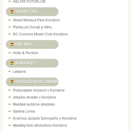
HELIOS FOTOKLUB
VOĽNÝ ČAS
Street Workout Park Komárno
Plavby po Dunaji a Váhu
RC Comorra Model Club Komárno
PRE NAS
Hotel & Pension
KONTAKTY
Lekárne
SPOLOČENSKÉ DIANIE
Podunajské múzeum v Komárne
Jókaiho divadlo v Komárne
Mestské kultúrne stredisko
Galéria Limes
Knižnica Józsefa Szinnyeiho v Komárne
Mestský klub dôchodcov Komárno