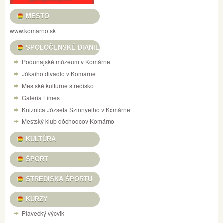
MESTO
www.komarno.sk
SPOLOČENSKÉ DIANIE
Podunajské múzeum v Komárne
Jókaiho divadlo v Komárne
Mestské kultúrne stredisko
Galéria Limes
Knižnica Józsefa Szinnyeiho v Komárne
Mestský klub dôchodcov Komárno
KULTÚRA
ŠPORT
STREDISKÁ ŠPORTU
KURZY
Plavecký výcvik