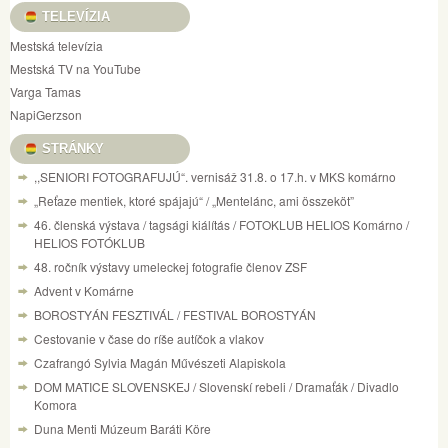
TELEVÍZIA
Mestská televízia
Mestská TV na YouTube
Varga Tamas
NapiGerzson
STRÁNKY
,,SENIORI FOTOGRAFUJÚ“. vernisáž 31.8. o 17.h. v MKS komárno
„Reťaze mentiek, ktoré spájajú“ / „Mentelánc, ami összeköt”
46. členská výstava / tagsági kiálítás / FOTOKLUB HELIOS Komárno /
HELIOS FOTÓKLUB
48. ročník výstavy umeleckej fotografie členov ZSF
Advent v Komárne
BOROSTYÁN FESZTIVÁL / FESTIVAL BOROSTYÁN
Cestovanie v čase do ríše autíčok a vlakov
Czafrangó Sylvia Magán Művészeti Alapiskola
DOM MATICE SLOVENSKEJ / Slovenskí rebeli / Dramaťák / Divadlo
Komora
Duna Menti Múzeum Baráti Köre