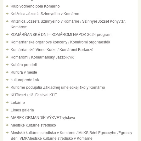
Klub vodného póla Komárno
Knižnica Józsefa Szinnyeiho v Komárne
Knižnica Józsefa Szinnyeiho v Komárne / Szinnyei József Könyvtár,
Komárom
KOMÁRŇANSKÉ DNI – KOMÁROMI NAPOK 2024 program
Komárňanské organové koncerty / Komáromi orgonaesték
Komárňanské Vínne Korzo / Komáromi Borkorzó
Komáromi / Komárňanský Jazzpiknik
Kultúra pre deti
Kultúra v meste
kulturapredeti.sk
Kultúrne podujatia Základnej umeleckej školy Komárno
KÚTfeszt / 13. Festival KÚT
Lekárne
Limes galéria
MAREK ORMANDÍK VÝKVET výstava
Mestské kultúrne stredisko
Mestské kultúrne stredisko v Komárne / MsKS Béni Egressyho /Egressy
Béni VMKMestské kultúrne stredisko v Komárne