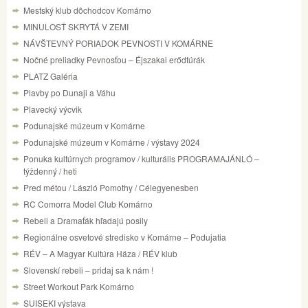
Mestský klub dôchodcov Komárno
MINULOSŤ SKRYTÁ V ZEMI
NÁVŠTEVNÝ PORIADOK PEVNOSTI V KOMÁRNE
Nočné preliadky Pevnosťou – Éjszakai erődtúrák
PLATZ Galéria
Plavby po Dunaji a Váhu
Plavecký výcvik
Podunajské múzeum v Komárne
Podunajské múzeum v Komárne / výstavy 2024
Ponuka kultúrnych programov / kulturális PROGRAMAJÁNLÓ –
týždenný / heti
Pred métou / László Pomothy / Célegyenesben
RC Comorra Model Club Komárno
Rebeli a Dramaťák hľadajú posily
Regionálne osvetové stredisko v Komárne – Podujatia
RÉV – A Magyar Kultúra Háza / RÉV klub
Slovenskí rebeli – pridaj sa k nám !
Street Workout Park Komárno
SUISEKI výstava