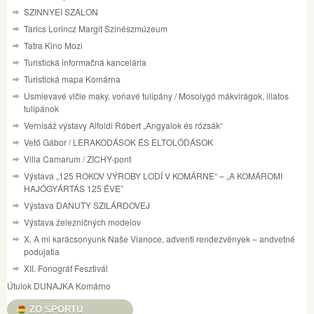
SZINNYEI SZALON
Tarics Lorincz Margit Szinészmúzeum
Tatra Kino Mozi
Turistická informačná kancelária
Turistická mapa Komárna
Usmievavé vlčie maky, voňavé tulipány / Mosolygó mákvirágok, illatos
tulipánok
Vernisáž výstavy Alfoldi Róbert „Angyalok és rózsák“
Vető Gábor / LERAKODÁSOK ÉS ELTOLÓDÁSOK
Villa Camarum / ZICHY-pont
Výstava „125 ROKOV VÝROBY LODÍ V KOMÁRNE“ – „A KOMÁROMI
HAJÓGYÁRTÁS 125 ÉVE”
Výstava DANUTY SZILÁRDOVEJ
Výstava železničných modelov
X. A mi karácsonyunk Naše Vianoce, adventi rendezvények – andvetné
podujatia
XII. Fonográf Fesztivál
Útulok DUNAJKA Komárno
ZO ŠPORTU