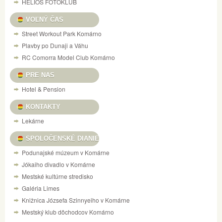
HELIOS FOTOKLUB
VOĽNÝ ČAS
Street Workout Park Komárno
Plavby po Dunaji a Váhu
RC Comorra Model Club Komárno
PRE NAS
Hotel & Pension
KONTAKTY
Lekárne
SPOLOČENSKÉ DIANIE
Podunajské múzeum v Komárne
Jókaiho divadlo v Komárne
Mestské kultúrne stredisko
Galéria Limes
Knižnica Józsefa Szinnyeiho v Komárne
Mestský klub dôchodcov Komárno