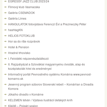
EGRESSY JAZZ CLUB 2023/24
Filmový klub Vasmacska
Galéria CSEMADOK
Galéria Limes
HANGULATOK fotovýstava Ferenczi Évi a Prezmeczky Péter
hashtagKN
HELIOS FOTOKLUB
Hor sa do ríše rozprávok
Hotel & Pension
Hradné trhovisko
I. Felvidéki népzenésztalálkozó
II. Rajzpályázat a Szlovákiai magyarnyelvu óvodák, alap és
kozépiskolák hírei és eredményei
Informačný portál Pevnostného systému Komárna www.pevnost-
komarno.sk
Jesenný program súborov Slovenskí rebeli – Komárňan a Divadla
Komora
Jókaiho divadlo v Komárne
KELEMEN István / Výstava ilustrácií detských kníh
Kikötő – Polgári szalon