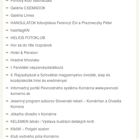
Filmový klub Vasmacska
Galéria CSEMADOK
Galéria Limes
HANGULATOK fotovýstava Ferenczi Évi a Prezmeczky Péter
hashtagKN
HELIOS FOTOKLUB
Hor sa do ríše rozprávok
Hotel & Pension
Hradné trhovisko
I. Felvidéki népzenésztalálkozó
II. Rajzpályázat a Szlovákiai magyarnyelvu óvodák, alap és
kozépiskolák hírei és eredményei
Informačný portál Pevnostného systému Komárna www.pevnost-
komarno.sk
Jesenný program súborov Slovenskí rebeli – Komárňan a Divadla
Komora
Jókaiho divadlo v Komárne
KELEMEN István / Výstava ilustrácií detských kníh
Kikötő – Polgári szalon
Klub vodného póla Komárno