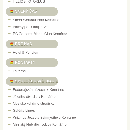
HELIOS FOTOKLUB
VOĽNÝ ČAS
Street Workout Park Komárno
Plavby po Dunaji a Váhu
RC Comorra Model Club Komárno
PRE NAS
Hotel & Pension
KONTAKTY
Lekárne
SPOLOČENSKÉ DIANIE
Podunajské múzeum v Komárne
Jókaiho divadlo v Komárne
Mestské kultúrne stredisko
Galéria Limes
Knižnica Józsefa Szinnyeiho v Komárne
Mestský klub dôchodcov Komárno