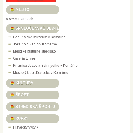
MESTO
www.komarno.sk
SPOLOČENSKÉ DIANIE
Podunajské múzeum v Komárne
Jókaiho divadlo v Komárne
Mestské kultúrne stredisko
Galéria Limes
Knižnica Józsefa Szinnyeiho v Komárne
Mestský klub dôchodcov Komárno
KULTÚRA
ŠPORT
STREDISKÁ ŠPORTU
KURZY
Plavecký výcvik