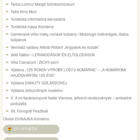
Tarics Lorincz Margit Szinészmúzeum
Tatra Kino Mozi
Turistická informačná kancelária
Turistická mapa Komárna
Usmievavé vlčie maky, voňavé tulipány / Mosolygó mákvirágok, illatos
tulipánok
Vernisáž výstavy Alfoldi Róbert „Angyalok és rózsák“
Vető Gábor / LERAKODÁSOK ÉS ELTOLÓDÁSOK
Villa Camarum / ZICHY-pont
Výstava „125 ROKOV VÝROBY LODÍ V KOMÁRNE“ – „A KOMÁROMI
HAJÓGYÁRTÁS 125 ÉVE”
Výstava DANUTY SZILÁRDOVEJ
Výstava železničných modelov
X. A mi karácsonyunk Naše Vianoce, adventi rendezvények – andvetné
podujatia
XII. Fonográf Fesztivál
Útulok DUNAJKA Komárno
ZO ŠPORTU