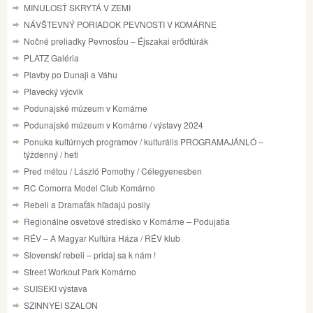
MINULOSŤ SKRYTÁ V ZEMI
NÁVŠTEVNÝ PORIADOK PEVNOSTI V KOMÁRNE
Nočné preliadky Pevnosťou – Éjszakai erődtúrák
PLATZ Galéria
Plavby po Dunaji a Váhu
Plavecký výcvik
Podunajské múzeum v Komárne
Podunajské múzeum v Komárne / výstavy 2024
Ponuka kultúrnych programov / kulturális PROGRAMAJÁNLÓ –
týždenný / heti
Pred métou / László Pomothy / Célegyenesben
RC Comorra Model Club Komárno
Rebeli a Dramaťák hľadajú posily
Regionálne osvetové stredisko v Komárne – Podujatia
RÉV – A Magyar Kultúra Háza / RÉV klub
Slovenskí rebeli – pridaj sa k nám !
Street Workout Park Komárno
SUISEKI výstava
SZINNYEI SZALON