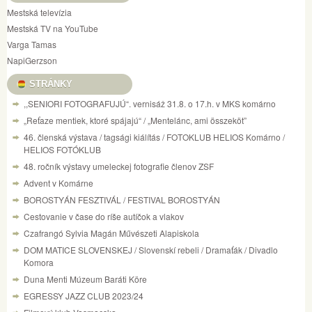
Mestská televízia
Mestská TV na YouTube
Varga Tamas
NapiGerzson
STRÁNKY
,,SENIORI FOTOGRAFUJÚ“. vernisáž 31.8. o 17.h. v MKS komárno
„Reťaze mentiek, ktoré spájajú“ / „Mentelánc, ami összeköt”
46. členská výstava / tagsági kiálítás / FOTOKLUB HELIOS Komárno /
HELIOS FOTÓKLUB
48. ročník výstavy umeleckej fotografie členov ZSF
Advent v Komárne
BOROSTYÁN FESZTIVÁL / FESTIVAL BOROSTYÁN
Cestovanie v čase do ríše autíčok a vlakov
Czafrangó Sylvia Magán Művészeti Alapiskola
DOM MATICE SLOVENSKEJ / Slovenskí rebeli / Dramaťák / Divadlo
Komora
Duna Menti Múzeum Baráti Köre
EGRESSY JAZZ CLUB 2023/24