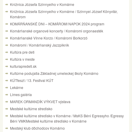
Knižnica Józsefa Szinnyeiho v Komárne
Knižnica Józsefa Szinnyeiho v Komárne / Szinnyei József Könyvtár,
Komárom
KOMÁRŇANSKÉ DNI – KOMÁROMI NAPOK 2024 program
Komárňanské organové koncerty / Komáromi orgonaesték
Komárňanské Vínne Korzo / Komáromi Borkorzó
Komáromi / Komárňanský Jazzpiknik
Kultúra pre deti
Kultúra v meste
kulturapredeti.sk
Kultúrne podujatia Základnej umeleckej školy Komárno
KÚTfeszt / 13. Festival KÚT
Lekárne
Limes galéria
MAREK ORMANDÍK VÝKVET výstava
Mestské kultúrne stredisko
Mestské kultúrne stredisko v Komárne / MsKS Béni Egressyho /Egressy
Béni VMKMestské kultúrne stredisko v Komárne
Mestský klub dôchodcov Komárno