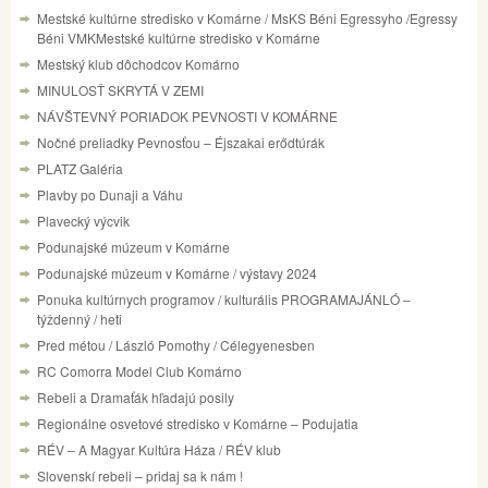
Mestské kultúrne stredisko v Komárne / MsKS Béni Egressyho /Egressy
Béni VMKMestské kultúrne stredisko v Komárne
Mestský klub dôchodcov Komárno
MINULOSŤ SKRYTÁ V ZEMI
NÁVŠTEVNÝ PORIADOK PEVNOSTI V KOMÁRNE
Nočné preliadky Pevnosťou – Éjszakai erődtúrák
PLATZ Galéria
Plavby po Dunaji a Váhu
Plavecký výcvik
Podunajské múzeum v Komárne
Podunajské múzeum v Komárne / výstavy 2024
Ponuka kultúrnych programov / kulturális PROGRAMAJÁNLÓ –
týždenný / heti
Pred métou / László Pomothy / Célegyenesben
RC Comorra Model Club Komárno
Rebeli a Dramaťák hľadajú posily
Regionálne osvetové stredisko v Komárne – Podujatia
RÉV – A Magyar Kultúra Háza / RÉV klub
Slovenskí rebeli – pridaj sa k nám !