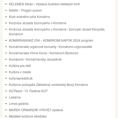
KELEMEN István / Výstava ilustrácií detských kníh
Kikötő – Polgári szalon
Klub vodného póla Komárno
Knižnica Józsefa Szinnyeiho v Komárne
Knižnica Józsefa Szinnyeiho v Komárne / Szinnyei József Könyvtár,
Komárom
KOMÁRŇANSKÉ DNI – KOMÁROMI NAPOK 2024 program
Komárňanské organové koncerty / Komáromi orgonaesték
Komárňanské Vínne Korzo / Komáromi Borkorzó
Komáromi / Komárňanský Jazzpiknik
Kultúra pre deti
Kultúra v meste
kulturapredeti.sk
Kultúrne podujatia Základnej umeleckej školy Komárno
KÚTfeszt / 13. Festival KÚT
Lekárne
Limes galéria
MAREK ORMANDÍK VÝKVET výstava
Mestské kultúrne stredisko