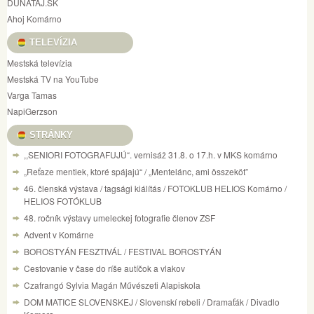
DUNATAJ.SK
Ahoj Komárno
TELEVÍZIA
Mestská televízia
Mestská TV na YouTube
Varga Tamas
NapiGerzson
STRÁNKY
,,SENIORI FOTOGRAFUJÚ“. vernisáž 31.8. o 17.h. v MKS komárno
„Reťaze mentiek, ktoré spájajú“ / „Mentelánc, ami összeköt”
46. členská výstava / tagsági kiálítás / FOTOKLUB HELIOS Komárno /
HELIOS FOTÓKLUB
48. ročník výstavy umeleckej fotografie členov ZSF
Advent v Komárne
BOROSTYÁN FESZTIVÁL / FESTIVAL BOROSTYÁN
Cestovanie v čase do ríše autíčok a vlakov
Czafrangó Sylvia Magán Művészeti Alapiskola
DOM MATICE SLOVENSKEJ / Slovenskí rebeli / Dramaťák / Divadlo