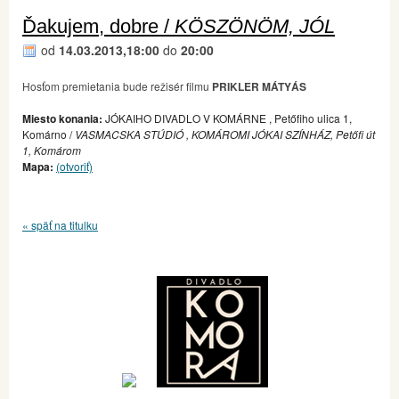
Ďakujem, dobre /
KÖSZÖNÖM, JÓL
od
14.03.2013,18:00
do
20:00
Hosťom premietania bude režisér filmu
PRIKLER MÁTYÁS
Miesto konania:
JÓKAIHO DIVADLO V KOMÁRNE , Petőfiho ulica 1,
Komárno /
VASMACSKA STÚDIÓ , KOMÁROMI JÓKAI SZÍNHÁZ, Petőfi út
1, Komárom
Mapa:
(otvoriť)
« späť na titulku