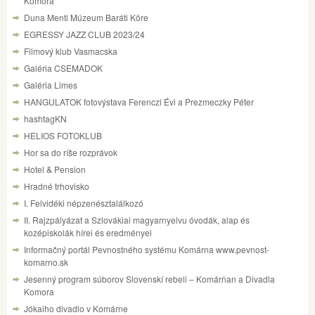
Komora
Duna Menti Múzeum Baráti Köre
EGRESSY JAZZ CLUB 2023/24
Filmový klub Vasmacska
Galéria CSEMADOK
Galéria Limes
HANGULATOK fotovýstava Ferenczi Évi a Prezmeczky Péter
hashtagKN
HELIOS FOTOKLUB
Hor sa do ríše rozprávok
Hotel & Pension
Hradné trhovisko
I. Felvidéki népzenésztalálkozó
II. Rajzpályázat a Szlovákiai magyarnyelvu óvodák, alap és
kozépiskolák hírei és eredményei
Informačný portál Pevnostného systému Komárna www.pevnost-
komarno.sk
Jesenný program súborov Slovenskí rebeli – Komárňan a Divadla
Komora
Jókaiho divadlo v Komárne