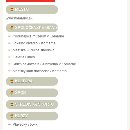
MESTO
www.komarno.sk
SPOLOČENSKÉ DIANIE
Podunajské múzeum v Komárne
Jókaiho divadlo v Komárne
Mestské kultúrne stredisko
Galéria Limes
Knižnica Józsefa Szinnyeiho v Komárne
Mestský klub dôchodcov Komárno
KULTÚRA
ŠPORT
STREDISKÁ ŠPORTU
KURZY
Plavecký výcvik