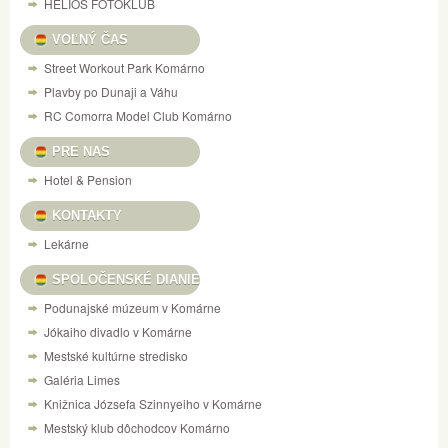
HELIOS FOTOKLUB
VOĽNÝ ČAS
Street Workout Park Komárno
Plavby po Dunaji a Váhu
RC Comorra Model Club Komárno
PRE NAS
Hotel & Pension
KONTAKTY
Lekárne
SPOLOČENSKÉ DIANIE
Podunajské múzeum v Komárne
Jókaiho divadlo v Komárne
Mestské kultúrne stredisko
Galéria Limes
Knižnica Józsefa Szinnyeiho v Komárne
Mestský klub dôchodcov Komárno