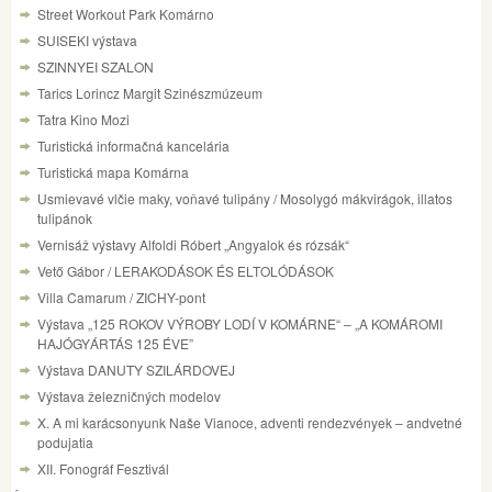
Street Workout Park Komárno
SUISEKI výstava
SZINNYEI SZALON
Tarics Lorincz Margit Szinészmúzeum
Tatra Kino Mozi
Turistická informačná kancelária
Turistická mapa Komárna
Usmievavé vlčie maky, voňavé tulipány / Mosolygó mákvirágok, illatos
tulipánok
Vernisáž výstavy Alfoldi Róbert „Angyalok és rózsák“
Vető Gábor / LERAKODÁSOK ÉS ELTOLÓDÁSOK
Villa Camarum / ZICHY-pont
Výstava „125 ROKOV VÝROBY LODÍ V KOMÁRNE“ – „A KOMÁROMI
HAJÓGYÁRTÁS 125 ÉVE”
Výstava DANUTY SZILÁRDOVEJ
Výstava železničných modelov
X. A mi karácsonyunk Naše Vianoce, adventi rendezvények – andvetné
podujatia
XII. Fonográf Fesztivál