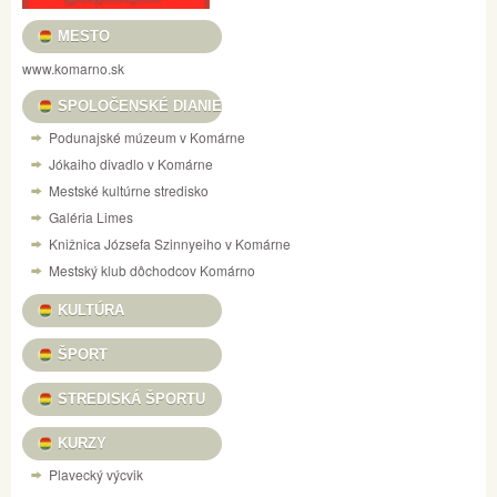
MESTO
www.komarno.sk
SPOLOČENSKÉ DIANIE
Podunajské múzeum v Komárne
Jókaiho divadlo v Komárne
Mestské kultúrne stredisko
Galéria Limes
Knižnica Józsefa Szinnyeiho v Komárne
Mestský klub dôchodcov Komárno
KULTÚRA
ŠPORT
STREDISKÁ ŠPORTU
KURZY
Plavecký výcvik