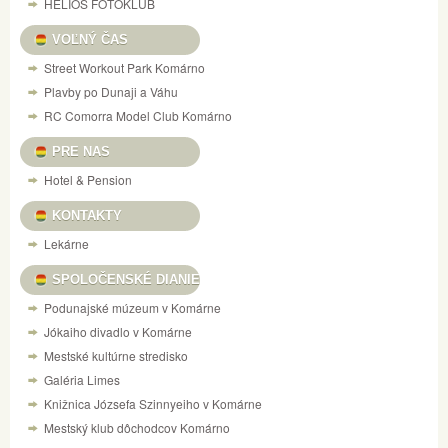
HELIOS FOTOKLUB
VOĽNÝ ČAS
Street Workout Park Komárno
Plavby po Dunaji a Váhu
RC Comorra Model Club Komárno
PRE NAS
Hotel & Pension
KONTAKTY
Lekárne
SPOLOČENSKÉ DIANIE
Podunajské múzeum v Komárne
Jókaiho divadlo v Komárne
Mestské kultúrne stredisko
Galéria Limes
Knižnica Józsefa Szinnyeiho v Komárne
Mestský klub dôchodcov Komárno