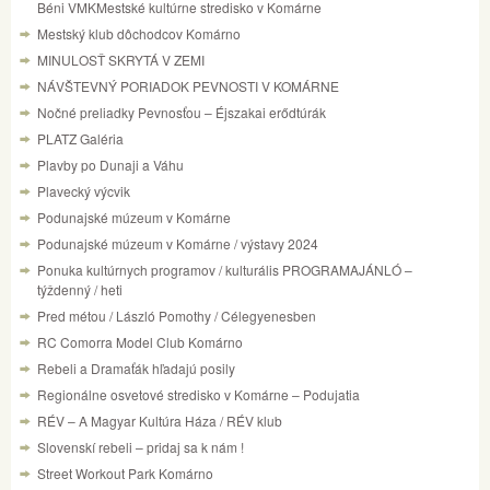
Béni VMKMestské kultúrne stredisko v Komárne
Mestský klub dôchodcov Komárno
MINULOSŤ SKRYTÁ V ZEMI
NÁVŠTEVNÝ PORIADOK PEVNOSTI V KOMÁRNE
Nočné preliadky Pevnosťou – Éjszakai erődtúrák
PLATZ Galéria
Plavby po Dunaji a Váhu
Plavecký výcvik
Podunajské múzeum v Komárne
Podunajské múzeum v Komárne / výstavy 2024
Ponuka kultúrnych programov / kulturális PROGRAMAJÁNLÓ –
týždenný / heti
Pred métou / László Pomothy / Célegyenesben
RC Comorra Model Club Komárno
Rebeli a Dramaťák hľadajú posily
Regionálne osvetové stredisko v Komárne – Podujatia
RÉV – A Magyar Kultúra Háza / RÉV klub
Slovenskí rebeli – pridaj sa k nám !
Street Workout Park Komárno