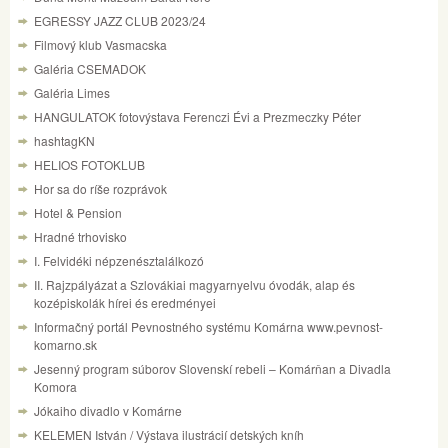
EGRESSY JAZZ CLUB 2023/24
Filmový klub Vasmacska
Galéria CSEMADOK
Galéria Limes
HANGULATOK fotovýstava Ferenczi Évi a Prezmeczky Péter
hashtagKN
HELIOS FOTOKLUB
Hor sa do ríše rozprávok
Hotel & Pension
Hradné trhovisko
I. Felvidéki népzenésztalálkozó
II. Rajzpályázat a Szlovákiai magyarnyelvu óvodák, alap és
kozépiskolák hírei és eredményei
Informačný portál Pevnostného systému Komárna www.pevnost-
komarno.sk
Jesenný program súborov Slovenskí rebeli – Komárňan a Divadla
Komora
Jókaiho divadlo v Komárne
KELEMEN István / Výstava ilustrácií detských kníh