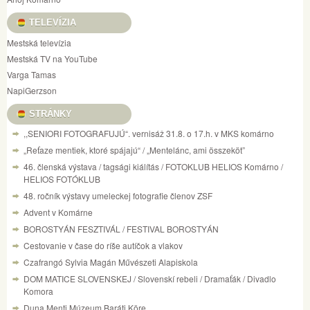
TELEVÍZIA
Mestská televízia
Mestská TV na YouTube
Varga Tamas
NapiGerzson
STRÁNKY
,,SENIORI FOTOGRAFUJÚ“. vernisáž 31.8. o 17.h. v MKS komárno
„Reťaze mentiek, ktoré spájajú“ / „Mentelánc, ami összeköt”
46. členská výstava / tagsági kiálítás / FOTOKLUB HELIOS Komárno /
HELIOS FOTÓKLUB
48. ročník výstavy umeleckej fotografie členov ZSF
Advent v Komárne
BOROSTYÁN FESZTIVÁL / FESTIVAL BOROSTYÁN
Cestovanie v čase do ríše autíčok a vlakov
Czafrangó Sylvia Magán Művészeti Alapiskola
DOM MATICE SLOVENSKEJ / Slovenskí rebeli / Dramaťák / Divadlo
Komora
Duna Menti Múzeum Baráti Köre