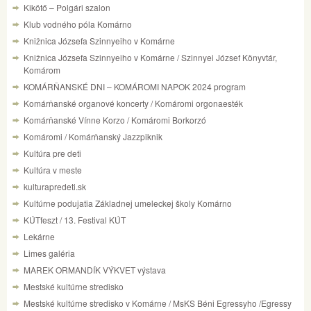
Kikötő – Polgári szalon
Klub vodného póla Komárno
Knižnica Józsefa Szinnyeiho v Komárne
Knižnica Józsefa Szinnyeiho v Komárne / Szinnyei József Könyvtár,
Komárom
KOMÁRŇANSKÉ DNI – KOMÁROMI NAPOK 2024 program
Komárňanské organové koncerty / Komáromi orgonaesték
Komárňanské Vínne Korzo / Komáromi Borkorzó
Komáromi / Komárňanský Jazzpiknik
Kultúra pre deti
Kultúra v meste
kulturapredeti.sk
Kultúrne podujatia Základnej umeleckej školy Komárno
KÚTfeszt / 13. Festival KÚT
Lekárne
Limes galéria
MAREK ORMANDÍK VÝKVET výstava
Mestské kultúrne stredisko
Mestské kultúrne stredisko v Komárne / MsKS Béni Egressyho /Egressy