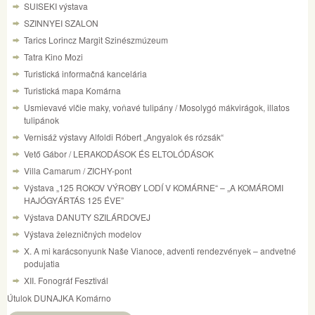
SUISEKI výstava
SZINNYEI SZALON
Tarics Lorincz Margit Szinészmúzeum
Tatra Kino Mozi
Turistická informačná kancelária
Turistická mapa Komárna
Usmievavé vlčie maky, voňavé tulipány / Mosolygó mákvirágok, illatos
tulipánok
Vernisáž výstavy Alfoldi Róbert „Angyalok és rózsák“
Vető Gábor / LERAKODÁSOK ÉS ELTOLÓDÁSOK
Villa Camarum / ZICHY-pont
Výstava „125 ROKOV VÝROBY LODÍ V KOMÁRNE“ – „A KOMÁROMI
HAJÓGYÁRTÁS 125 ÉVE”
Výstava DANUTY SZILÁRDOVEJ
Výstava železničných modelov
X. A mi karácsonyunk Naše Vianoce, adventi rendezvények – andvetné
podujatia
XII. Fonográf Fesztivál
Útulok DUNAJKA Komárno