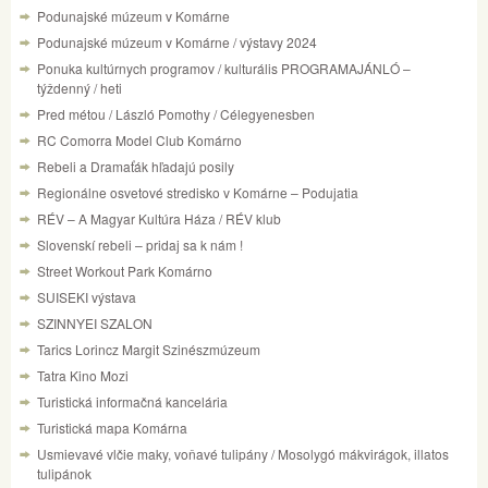
Podunajské múzeum v Komárne
Podunajské múzeum v Komárne / výstavy 2024
Ponuka kultúrnych programov / kulturális PROGRAMAJÁNLÓ –
týždenný / heti
Pred métou / László Pomothy / Célegyenesben
RC Comorra Model Club Komárno
Rebeli a Dramaťák hľadajú posily
Regionálne osvetové stredisko v Komárne – Podujatia
RÉV – A Magyar Kultúra Háza / RÉV klub
Slovenskí rebeli – pridaj sa k nám !
Street Workout Park Komárno
SUISEKI výstava
SZINNYEI SZALON
Tarics Lorincz Margit Szinészmúzeum
Tatra Kino Mozi
Turistická informačná kancelária
Turistická mapa Komárna
Usmievavé vlčie maky, voňavé tulipány / Mosolygó mákvirágok, illatos
tulipánok