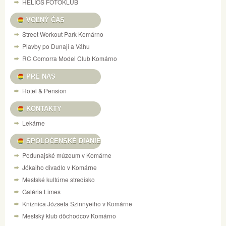
HELIOS FOTOKLUB
VOĽNÝ ČAS
Street Workout Park Komárno
Plavby po Dunaji a Váhu
RC Comorra Model Club Komárno
PRE NAS
Hotel & Pension
KONTAKTY
Lekárne
SPOLOČENSKÉ DIANIE
Podunajské múzeum v Komárne
Jókaiho divadlo v Komárne
Mestské kultúrne stredisko
Galéria Limes
Knižnica Józsefa Szinnyeiho v Komárne
Mestský klub dôchodcov Komárno