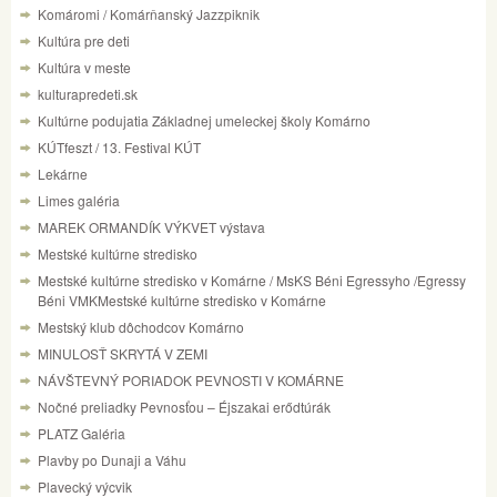
Komáromi / Komárňanský Jazzpiknik
Kultúra pre deti
Kultúra v meste
kulturapredeti.sk
Kultúrne podujatia Základnej umeleckej školy Komárno
KÚTfeszt / 13. Festival KÚT
Lekárne
Limes galéria
MAREK ORMANDÍK VÝKVET výstava
Mestské kultúrne stredisko
Mestské kultúrne stredisko v Komárne / MsKS Béni Egressyho /Egressy
Béni VMKMestské kultúrne stredisko v Komárne
Mestský klub dôchodcov Komárno
MINULOSŤ SKRYTÁ V ZEMI
NÁVŠTEVNÝ PORIADOK PEVNOSTI V KOMÁRNE
Nočné preliadky Pevnosťou – Éjszakai erődtúrák
PLATZ Galéria
Plavby po Dunaji a Váhu
Plavecký výcvik