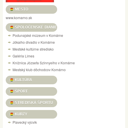
MESTO
www.komarno.sk
SPOLOČENSKÉ DIANIE
Podunajské múzeum v Komárne
Jókaiho divadlo v Komárne
Mestské kultúrne stredisko
Galéria Limes
Knižnica Józsefa Szinnyeiho v Komárne
Mestský klub dôchodcov Komárno
KULTÚRA
ŠPORT
STREDISKÁ ŠPORTU
KURZY
Plavecký výcvik