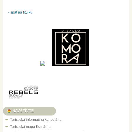
« späť na titulku
NAVŠTÍVTE
Turistická informačná kancelária
Turistická mapa Komárna