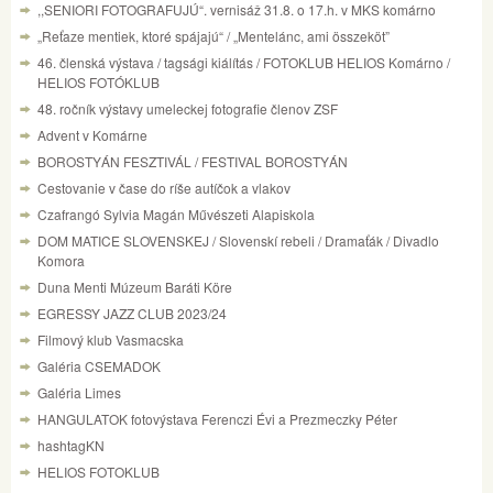
,,SENIORI FOTOGRAFUJÚ“. vernisáž 31.8. o 17.h. v MKS komárno
„Reťaze mentiek, ktoré spájajú“ / „Mentelánc, ami összeköt”
46. členská výstava / tagsági kiálítás / FOTOKLUB HELIOS Komárno /
HELIOS FOTÓKLUB
48. ročník výstavy umeleckej fotografie členov ZSF
Advent v Komárne
BOROSTYÁN FESZTIVÁL / FESTIVAL BOROSTYÁN
Cestovanie v čase do ríše autíčok a vlakov
Czafrangó Sylvia Magán Művészeti Alapiskola
DOM MATICE SLOVENSKEJ / Slovenskí rebeli / Dramaťák / Divadlo
Komora
Duna Menti Múzeum Baráti Köre
EGRESSY JAZZ CLUB 2023/24
Filmový klub Vasmacska
Galéria CSEMADOK
Galéria Limes
HANGULATOK fotovýstava Ferenczi Évi a Prezmeczky Péter
hashtagKN
HELIOS FOTOKLUB