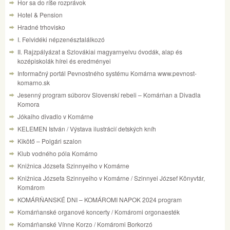
Hor sa do ríše rozprávok
Hotel & Pension
Hradné trhovisko
I. Felvidéki népzenésztalálkozó
II. Rajzpályázat a Szlovákiai magyarnyelvu óvodák, alap és
kozépiskolák hírei és eredményei
Informačný portál Pevnostného systému Komárna www.pevnost-
komarno.sk
Jesenný program súborov Slovenskí rebeli – Komárňan a Divadla
Komora
Jókaiho divadlo v Komárne
KELEMEN István / Výstava ilustrácií detských kníh
Kikötő – Polgári szalon
Klub vodného póla Komárno
Knižnica Józsefa Szinnyeiho v Komárne
Knižnica Józsefa Szinnyeiho v Komárne / Szinnyei József Könyvtár,
Komárom
KOMÁRŇANSKÉ DNI – KOMÁROMI NAPOK 2024 program
Komárňanské organové koncerty / Komáromi orgonaesték
Komárňanské Vínne Korzo / Komáromi Borkorzó