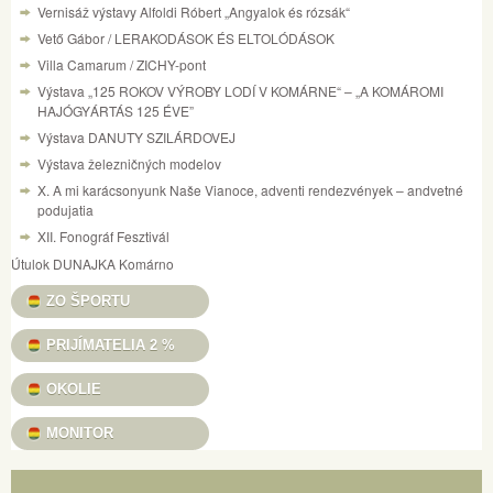
Vernisáž výstavy Alfoldi Róbert „Angyalok és rózsák“
Vető Gábor / LERAKODÁSOK ÉS ELTOLÓDÁSOK
Villa Camarum / ZICHY-pont
Výstava „125 ROKOV VÝROBY LODÍ V KOMÁRNE“ – „A KOMÁROMI
HAJÓGYÁRTÁS 125 ÉVE”
Výstava DANUTY SZILÁRDOVEJ
Výstava železničných modelov
X. A mi karácsonyunk Naše Vianoce, adventi rendezvények – andvetné
podujatia
XII. Fonográf Fesztivál
Útulok DUNAJKA Komárno
ZO ŠPORTU
PRIJÍMATELIA 2 %
OKOLIE
MONITOR