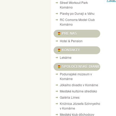
Street Workout Park
Komárno
Plavby po Dunaji a Váhu
RC Comorra Model Club
Komárno
PRE NAS
Hotel & Pension
KONTAKTY
Lekárne
SPOLOČENSKÉ DIANIE
Podunajské múzeum v
Komárne
Jókaiho divadlo v Komárne
Mestské kultúrne stredisko
Galéria Limes
Knižnica Józsefa Szinnyeiho
v Komárne
Mestský klub dôchodcov