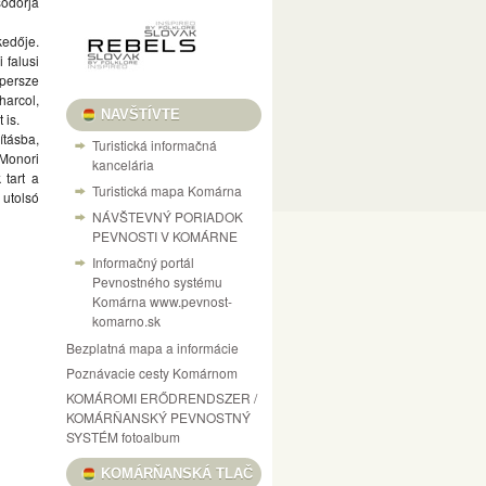
sodorja
kedője.
 falusi
 persze
harcol,
NAVŠTÍVTE
 is.
ításba,
Turistická informačná
 Monori
kancelária
 tart a
Turistická mapa Komárna
 utolsó
NÁVŠTEVNÝ PORIADOK
PEVNOSTI V KOMÁRNE
Informačný portál
Pevnostného systému
Komárna www.pevnost-
komarno.sk
Bezplatná mapa a informácie
Poznávacie cesty Komárnom
KOMÁROMI ERŐDRENDSZER /
KOMÁRŇANSKÝ PEVNOSTNÝ
SYSTÉM fotoalbum
KOMÁRŇANSKÁ TLAČ