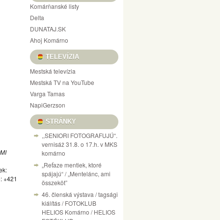
Komárňanské listy
Delta
DUNATAJ.SK
Ahoj Komárno
TELEVÍZIA
Mestská televízia
Mestská TV na YouTube
Varga Tamas
NapiGerzson
STRÁNKY
,,SENIORI FOTOGRAFUJÚ“.
vernisáž 31.8. o 17.h. v MKS
MI
komárno
„Reťaze mentiek, ktoré
ek:
spájajú“ / „Mentelánc, ami
ó: +421
összeköt”
46. členská výstava / tagsági
kiálítás / FOTOKLUB
HELIOS Komárno / HELIOS