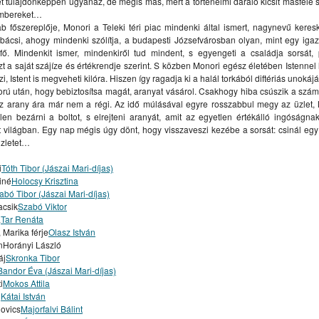
et tulajdonképpen ugyanaz, de mégis más, mert a történelmi daráló kicsit másfele 
GYENESBEN
KOMÁROMI / KOMÁRŇANSKÝ JAZZPIKNIK
embereket…
b főszereplője, Monori a Teleki téri piac mindenki által ismert, nagynevű keres
bácsi, ahogy mindenki szólítja, a budapesti Józsefvárosban olyan, mint egy igazi
fő. Mindenkit ismer, mindenkiről tud mindent, s egyengeti a családja sorsát,
NY / MOSOLYGÓ MÁKVIRÁGOK, ILLATOS TULIPÁNOK
t a saját szájíze és értékrendje szerint. S közben Monori egész életében Istennel 
MENTELÁNC, AMI ÖSSZEKÖT”
MINULOSŤ SKRYTÁ V ZEMI
zi, Istent is megveheti kilóra. Hiszen így ragadja ki a halál torkából diftériás unokáját
rú után, hogy bebiztosítsa magát, aranyat vásárol. Csakhogy hiba csúszik a szám
TIVÁL / FESTIVAL BOROSTYÁN
XII. FONOGRÁF FESZTIVÁL
z arany ára már nem a régi. Az idő múlásával egyre rosszabbul megy az üzlet,
len bezárni a boltot, s elrejteni aranyát, amit az egyetlen értékálló ingóságnak
B
I. FELVIDÉKI NÉPZENÉSZTALÁLKOZÓ
t világban. Egy nap mégis úgy dönt, hogy visszaveszi kezébe a sorsát: csinál egy
2024 PROGRAM
REBELI A DRAMAŤÁK HĽADAJÚ POSILY
zletet…
ZAFRANGÓ SYLVIA MAGÁN MŰVÉSZETI ALAPISKOLA
i
Tóth Tibor (Jászai Mari-díjas)
iné
Holocsy Krisztina
NGYALOK ÉS RÓZSÁK“
abó Tibor (Jászai Mari-díjas)
csik
Szabó Viktor
KAI ERŐDTÚRÁK
SLOVENSKÍ REBELI – PRIDAJ SA K NÁM !
a
Tar Renáta
URAPREDETI.SK
HASHTAGKN
JÓKAIHO DIVADLO V KOMÁRNE
, Marika férje
Olasz István
nHorányi László
 KOMÁROMI ORGONAESTÉK
MAREK ORMANDÍK VÝKVET VÝSTAVA
áj
Skronka Tibor
Bandor Éva (Jászai Mari-díjas)
ZINNYEIHO V KOMÁRNE
ADVENT V KOMÁRNE
i
Mokos Attila
n
AVBY PO DUNAJI A VÁHU
Kátai István
dovics
Majorfalvi Bálint
RNYELVU ÓVODÁK, ALAP ÉS KOZÉPISKOLÁK HÍREI ÉS EREDMÉNYEI