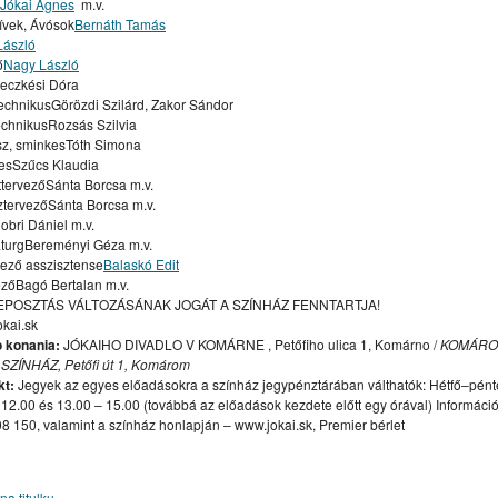
Jókai Ágnes
m.v.
ívek, Ávósok
Bernáth Tamás
ÁRNE
STREET WORKOUT PARK KOMÁRNO
LIMES GALÉRIA
László
ő
Nagy László
MÁRNE“ – „A KOMÁROMI HAJÓGYÁRTÁS 125 ÉVE”
LEKÁRNE
eczkési Dóra
 VLAKOV
RC COMORRA MODEL CLUB KOMÁRNO
chnikusGörözdi Szilárd, Zakor Sándor
chnikusRozsás Szilvia
sz, sminkesTóth Simona
esSzűcs Klaudia
URÁLIS PROGRAMAJÁNLÓ – TÝŽDENNÝ / HETI
ttervezőSánta Borcsa m.v.
tervezőSánta Borcsa m.v.
EBELI / DRAMAŤÁK / DIVADLO KOMORA
HOTEL & PENSION
bri Dániel m.v.
ISEKI VÝSTAVA
turgBereményi Géza m.v.
ező asszisztense
Balaskó Edit
ADVENTI RENDEZVÉNYEK – ANDVETNÉ PODUJATIA
zőBagó Bertalan m.v.
POSZTÁS VÁLTOZÁSÁNAK JOGÁT A SZÍNHÁZ FENNTARTJA!
STÉMU KOMÁRNA WWW.PEVNOST-KOMARNO.SK
kai.sk
I A PREZMECZKY PÉTER
 konania:
JÓKAIHO DIVADLO V KOMÁRNE , Petőfiho ulica 1, Komárno /
KOMÁRO
SZÍNHÁZ, Petőfi út 1, Komárom
kt:
Jegyek az egyes előadásokra a színház jegypénztárában válthatók: Hétfő–pént
 12.00 és 13.00 – 15.00 (továbbá az előadások kezdete előtt egy órával) Informáci
8 150, valamint a színház honlapján – www.jokai.sk, Premier bérlet
na titulku