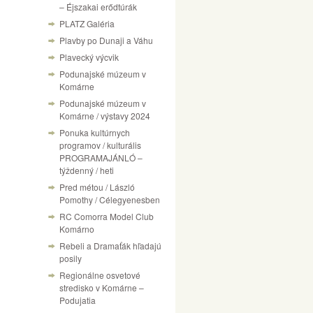
– Éjszakai erődtúrák
PLATZ Galéria
Plavby po Dunaji a Váhu
Plavecký výcvik
Podunajské múzeum v
Komárne
Podunajské múzeum v
Komárne / výstavy 2024
Ponuka kultúrnych
programov / kulturális
PROGRAMAJÁNLÓ –
týždenný / heti
Pred métou / László
Pomothy / Célegyenesben
RC Comorra Model Club
Komárno
Rebeli a Dramaťák hľadajú
posily
Regionálne osvetové
stredisko v Komárne –
Podujatia