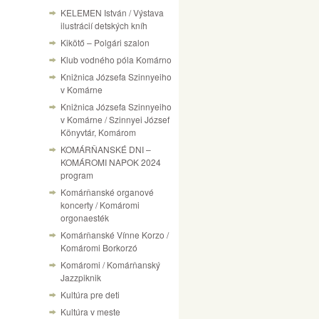
KELEMEN István / Výstava
ilustrácií detských kníh
Kikötő – Polgári szalon
Klub vodného póla Komárno
Knižnica Józsefa Szinnyeiho
v Komárne
Knižnica Józsefa Szinnyeiho
v Komárne / Szinnyei József
Könyvtár, Komárom
KOMÁRŇANSKÉ DNI –
KOMÁROMI NAPOK 2024
program
Komárňanské organové
koncerty / Komáromi
orgonaesték
Komárňanské Vínne Korzo /
Komáromi Borkorzó
Komáromi / Komárňanský
Jazzpiknik
Kultúra pre deti
Kultúra v meste