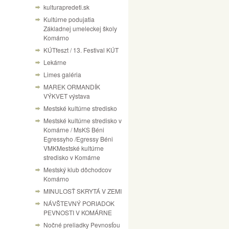
kulturapredeti.sk
Kultúrne podujatia
Základnej umeleckej školy
Komárno
KÚTfeszt / 13. Festival KÚT
Lekárne
Limes galéria
MAREK ORMANDÍK
VÝKVET výstava
Mestské kultúrne stredisko
Mestské kultúrne stredisko v
Komárne / MsKS Béni
Egressyho /Egressy Béni
VMKMestské kultúrne
stredisko v Komárne
Mestský klub dôchodcov
Komárno
MINULOSŤ SKRYTÁ V ZEMI
NÁVŠTEVNÝ PORIADOK
PEVNOSTI V KOMÁRNE
Nočné preliadky Pevnosťou