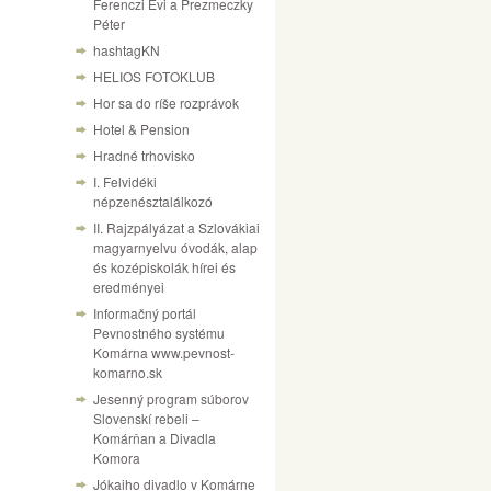
Ferenczi Évi a Prezmeczky
Péter
hashtagKN
HELIOS FOTOKLUB
Hor sa do ríše rozprávok
Hotel & Pension
Hradné trhovisko
I. Felvidéki
népzenésztalálkozó
II. Rajzpályázat a Szlovákiai
magyarnyelvu óvodák, alap
és kozépiskolák hírei és
eredményei
Informačný portál
Pevnostného systému
Komárna www.pevnost-
komarno.sk
Jesenný program súborov
Slovenskí rebeli –
Komárňan a Divadla
Komora
Jókaiho divadlo v Komárne