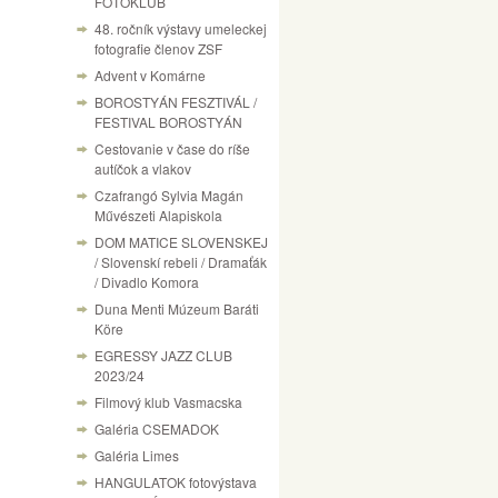
FOTÓKLUB
48. ročník výstavy umeleckej
fotografie členov ZSF
Advent v Komárne
BOROSTYÁN FESZTIVÁL /
FESTIVAL BOROSTYÁN
Cestovanie v čase do ríše
autíčok a vlakov
Czafrangó Sylvia Magán
Művészeti Alapiskola
DOM MATICE SLOVENSKEJ
/ Slovenskí rebeli / Dramaťák
/ Divadlo Komora
Duna Menti Múzeum Baráti
Köre
EGRESSY JAZZ CLUB
2023/24
Filmový klub Vasmacska
Galéria CSEMADOK
Galéria Limes
HANGULATOK fotovýstava