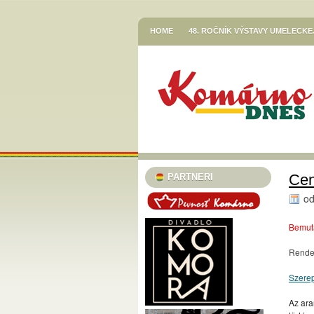
HOME
48. ROČNÍK VÝSTAVY UMELECK
VETŐ GÁBOR / LERAKODÁSOK ÉS ELTOL
HOR SA DO RÍŠE ROZPRÁVOK
JESENN
KNIŽNICA JÓZSEFA SZINNYEIHO V KOMÁR
MESTSKÉ KULTÚRNE STREDISKO V KOMÁR
STREDISKO V KOMÁRNE
EGRESSY JAZZ CLUB 2023/24
PLAVECK
SZINNYEI SZALON
KÚTFESZT / 13. FES
Cen
PARTNERI
TURISTICKÁ INFORMAČNÁ KANCELÁRIA
o
TARICS LORINCZ MARGIT SZINÉSZMÚZEU
Bemuta
TATRA KINO MOZI
KLUB VODNÉHO PÓ
Rendez
46. ČLENSKÁ VÝSTAVA / TAGSÁGI KIÁLÍT
Szere
MESTSKÝ KLUB DÔCHODCOV KOMÁRNO
PODUNAJSKÉ MÚZEUM V KOMÁRNE / VÝST
Az ara