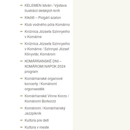
KELEMEN István / Výstava
ilustrácií detských kníh
Kikötő – Polgári szalon
Klub vodného póla Komárno
Knižnica Józsefa Szinnyeiho
v Komárne
Knižnica Józsefa Szinnyeiho
v Komárne / Szinnyei József
Könyvtár, Komárom
KOMÁRŇANSKÉ DNI –
KOMÁROMI NAPOK 2024
program
Komárňanské organové
koncerty / Komáromi
orgonaesték
Komárňanské Vínne Korzo /
Komáromi Borkorzó
Komáromi / Komárňanský
Jazzpiknik
Kultúra pre deti
Kultúra v meste