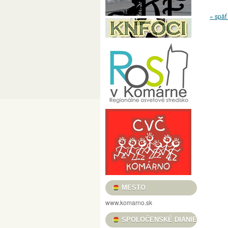
PRED MÉTOU / LÁSZLÓ POMOTHY / CÉLE
« späť 
FILMOVÝ KLUB VASMACSKA
USMIEVAVÉ VLČIE MAKY, VOŇAVÉ TULIPÁ
„REŤAZE MENTIEK, KTORÉ SPÁJAJÚ“ / „
HRADNÉ TRHOVISKO
BOROSTYÁN FESZ
KULTÚRA PRE DETI
HELIOS FOTOKLU
KOMÁRŇANSKÉ DNI – KOMÁROMI NAPOK 
DUNA MENTI MÚZEUM BARÁTI KÖRE
C
VERNISÁŽ VÝSTAVY ALFOLDI RÓBERT „A
NOČNÉ PRELIADKY PEVNOSŤOU – ÉJSZA
MESTSKÉ KULTÚRNE STREDISKO
KULT
KOMÁRŇANSKÉ ORGANOVÉ KONCERTY /
MESTO
GALÉRIA LIMES
KNIŽNICA JÓZSEFA S
www.komarno.sk
PODUNAJSKÉ MÚZEUM V KOMÁRNE
PL
SPOLOČENSKÉ DIANIE
II. RAJZPÁLYÁZAT A SZLOVÁKIAI MAGYA