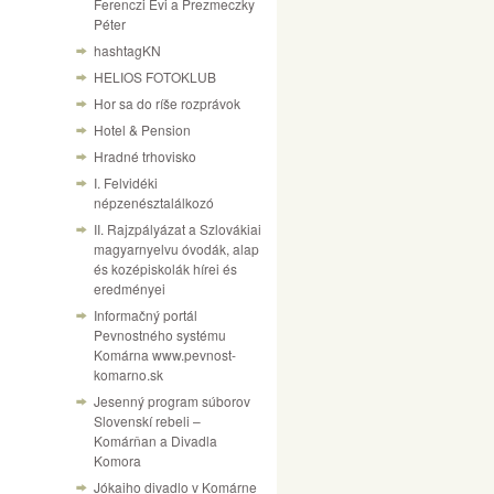
Ferenczi Évi a Prezmeczky
Péter
hashtagKN
HELIOS FOTOKLUB
Hor sa do ríše rozprávok
Hotel & Pension
Hradné trhovisko
I. Felvidéki
népzenésztalálkozó
II. Rajzpályázat a Szlovákiai
magyarnyelvu óvodák, alap
és kozépiskolák hírei és
eredményei
Informačný portál
Pevnostného systému
Komárna www.pevnost-
komarno.sk
Jesenný program súborov
Slovenskí rebeli –
Komárňan a Divadla
Komora
Jókaiho divadlo v Komárne