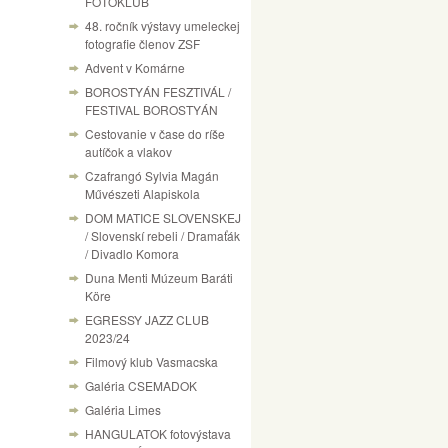
FOTÓKLUB
48. ročník výstavy umeleckej
fotografie členov ZSF
Advent v Komárne
BOROSTYÁN FESZTIVÁL /
FESTIVAL BOROSTYÁN
Cestovanie v čase do ríše
autíčok a vlakov
Czafrangó Sylvia Magán
Művészeti Alapiskola
DOM MATICE SLOVENSKEJ
/ Slovenskí rebeli / Dramaťák
/ Divadlo Komora
Duna Menti Múzeum Baráti
Köre
EGRESSY JAZZ CLUB
2023/24
Filmový klub Vasmacska
Galéria CSEMADOK
Galéria Limes
HANGULATOK fotovýstava