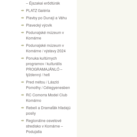
– Éjszakai erődtúrák
PLATZ Galéria
Plavby po Dunaji a Váhu
Plavecký výcvik
Podunajské múzeum v
Komárne
Podunajské múzeum v
Komárne / výstavy 2024
Ponuka kultúrnych
programov / kulturális
PROGRAMAJÁNLÓ –
týždenný / heti
Pred métou / László
Pomothy / Célegyenesben
RC Comorra Model Club
Komárno
Rebeli a Dramaťák hľadajú
posily
Regionálne osvetové
stredisko v Komárne –
Podujatia