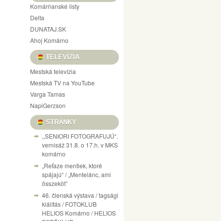
Komárňanské listy
Delta
DUNATAJ.SK
Ahoj Komárno
TELEVÍZIA
Mestská televízia
Mestská TV na YouTube
Varga Tamas
NapiGerzson
STRÁNKY
,,SENIORI FOTOGRAFUJÚ“.
vernisáž 31.8. o 17.h. v MKS
komárno
„Reťaze mentiek, ktoré
spájajú“ / „Mentelánc, ami
összeköt”
46. členská výstava / tagsági
kiálítás / FOTOKLUB
HELIOS Komárno / HELIOS