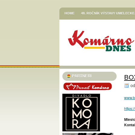
HOME
48. ROČNÍK VÝSTAVY UMELECK
VETŐ GÁBOR / LERAKODÁSOK ÉS ELTOL
HOR SA DO RÍŠE ROZPRÁVOK
JESENN
KNIŽNICA JÓZSEFA SZINNYEIHO V KOMÁR
MESTSKÉ KULTÚRNE STREDISKO V KOMÁR
STREDISKO V KOMÁRNE
EGRESSY JAZZ CLUB 2023/24
PLAVECK
SZINNYEI SZALON
KÚTFESZT / 13. FES
BOX
PARTNERI
TURISTICKÁ INFORMAČNÁ KANCELÁRIA
o
TARICS LORINCZ MARGIT SZINÉSZMÚZEU
www.b
TATRA KINO MOZI
KLUB VODNÉHO PÓ
https:
46. ČLENSKÁ VÝSTAVA / TAGSÁGI KIÁLÍT
Miesto
MESTSKÝ KLUB DÔCHODCOV KOMÁRNO
Konta
PODUNAJSKÉ MÚZEUM V KOMÁRNE / VÝST