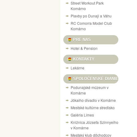
Street Workout Park
Komárno
Plavby po Dunaji a Váhu
RC Comorra Model Club
Komárno
PRE NAS
Hotel & Pension
KONTAKTY
Lekárne
SPOLOČENSKÉ DIANIE
Podunajské múzeum v
Komárne
Jókaiho divadlo v Komárne
Mestské kultúrne stredisko
Galéria Limes
Knižnica Józsefa Szinnyeiho
v Komárne
Mestský klub dôchodcov