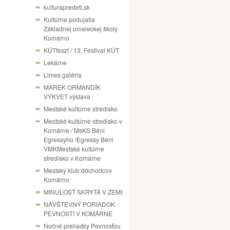
kulturapredeti.sk
Kultúrne podujatia
Základnej umeleckej školy
Komárno
KÚTfeszt / 13. Festival KÚT
Lekárne
Limes galéria
MAREK ORMANDÍK
VÝKVET výstava
Mestské kultúrne stredisko
Mestské kultúrne stredisko v
Komárne / MsKS Béni
Egressyho /Egressy Béni
VMKMestské kultúrne
stredisko v Komárne
Mestský klub dôchodcov
Komárno
MINULOSŤ SKRYTÁ V ZEMI
NÁVŠTEVNÝ PORIADOK
PEVNOSTI V KOMÁRNE
Nočné preliadky Pevnosťou