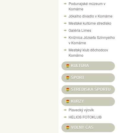
Podunajské múzeum v
NÁVŠTEVNÝ PORIADOK PEVNOSTI V KOM
Komárne
Jókaiho divadlo v Komárne
VÝSTAVA „125 ROKOV VÝROBY LODÍ V KO
Mestské kultúrne stredisko
CESTOVANIE V ČASE DO RÍŠE AUTÍČOK A
Galéria Limes
VILLA CAMARUM / ZICHY-PONT
Knižnica Józsefa Szinnyeiho
v Komárne
PONUKA KULTÚRNYCH PROGRAMOV / KULT
Mestský klub dôchodcov
DOM MATICE SLOVENSKEJ / SLOVENSKÍ R
Komárno
VÝSTAVA ŽELEZNIČNÝCH MODELOV
SU
KULTÚRA
X. A MI KARÁCSONYUNK NAŠE VIANOCE, 
ŠPORT
INFORMAČNÝ PORTÁL PEVNOSTNÉHO SY
STREDISKÁ ŠPORTU
HANGULATOK FOTOVÝSTAVA FERENCZI ÉV
KURZY
Plavecký výcvik
HELIOS FOTOKLUB
VOĽNÝ ČAS