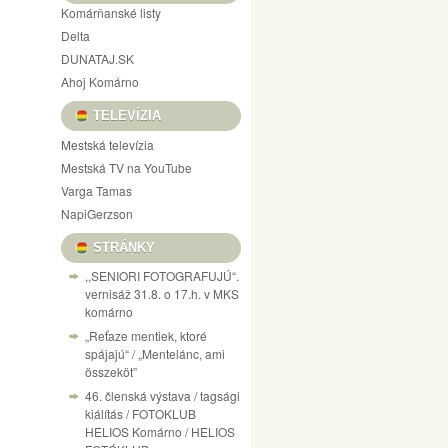
Komárňanské listy
Delta
DUNATAJ.SK
Ahoj Komárno
TELEVÍZIA
Mestská televízia
Mestská TV na YouTube
Varga Tamas
NapiGerzson
STRÁNKY
,,SENIORI FOTOGRAFUJÚ“.
vernisáž 31.8. o 17.h. v MKS
komárno
„Reťaze mentiek, ktoré
spájajú“ / „Mentelánc, ami
összeköt”
46. členská výstava / tagsági
kiálítás / FOTOKLUB
HELIOS Komárno / HELIOS