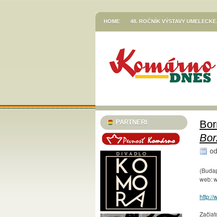
HOME
48. ROČNÍK VÝSTAVY UMELECK
VETŐ GÁBOR / LERAKODÁSOK ÉS ELTOL
HOR SA DO RÍŠE ROZPRÁVOK
JESENN
KNIŽNICA JÓZSEFA SZINNYEIHO V KOMÁR
MESTSKÉ KULTÚRNE STREDISKO V KOMÁR
STREDISKO V KOMÁRNE
EGRESSY JAZZ CLUB 2023/24
PLAVECK
SZINNYEI SZALON
KÚTFESZT / 13. FES
Bor
PARTNERI
TURISTICKÁ INFORMAČNÁ KANCELÁRIA
Bor
TARICS LORINCZ MARGIT SZINÉSZMÚZEU
o
TATRA KINO MOZI
KLUB VODNÉHO PÓ
(Budap
46. ČLENSKÁ VÝSTAVA / TAGSÁGI KIÁLÍT
web: 
MESTSKÝ KLUB DÔCHODCOV KOMÁRNO
http:
PODUNAJSKÉ MÚZEUM V KOMÁRNE / VÝST
Začiat