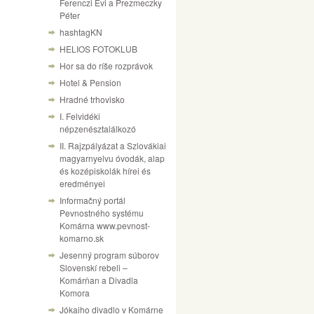
Ferenczi Évi a Prezmeczky
Péter
hashtagKN
HELIOS FOTOKLUB
Hor sa do ríše rozprávok
Hotel & Pension
Hradné trhovisko
I. Felvidéki
népzenésztalálkozó
II. Rajzpályázat a Szlovákiai
magyarnyelvu óvodák, alap
és kozépiskolák hírei és
eredményei
Informačný portál
Pevnostného systému
Komárna www.pevnost-
komarno.sk
Jesenný program súborov
Slovenskí rebeli –
Komárňan a Divadla
Komora
Jókaiho divadlo v Komárne