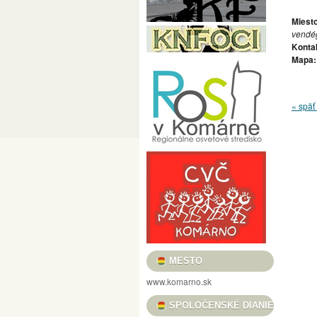
PRED MÉTOU / LÁSZLÓ POMOTHY / CÉLE
Miesto
FILMOVÝ KLUB VASMACSKA
vendé
Konta
USMIEVAVÉ VLČIE MAKY, VOŇAVÉ TULIPÁ
Mapa:
„REŤAZE MENTIEK, KTORÉ SPÁJAJÚ“ / „
HRADNÉ TRHOVISKO
BOROSTYÁN FESZ
« späť 
KULTÚRA PRE DETI
HELIOS FOTOKLU
KOMÁRŇANSKÉ DNI – KOMÁROMI NAPOK 
DUNA MENTI MÚZEUM BARÁTI KÖRE
C
VERNISÁŽ VÝSTAVY ALFOLDI RÓBERT „A
NOČNÉ PRELIADKY PEVNOSŤOU – ÉJSZA
MESTSKÉ KULTÚRNE STREDISKO
KULT
KOMÁRŇANSKÉ ORGANOVÉ KONCERTY /
MESTO
GALÉRIA LIMES
KNIŽNICA JÓZSEFA S
www.komarno.sk
PODUNAJSKÉ MÚZEUM V KOMÁRNE
PL
SPOLOČENSKÉ DIANIE
II. RAJZPÁLYÁZAT A SZLOVÁKIAI MAGYA