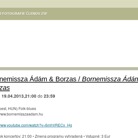
EJ FOTOGRAFIE ČLENOV ZSF
ÓDÁSOK
KULTÚRA V MESTE
VÝSTAVA DANUTY SZILÁRDOVEJ
Ý PROGRAM SÚBOROV SLOVENSKÍ REBELI – KOMÁRŇAN A DIVADLA KOMORA
NE / SZINNYEI JÓZSEF KÖNYVTÁR, KOMÁROM
GALÉRIA CSEMADOK
NE / MSKS BÉNI EGRESSYHO /EGRESSY BÉNI VMKMESTSKÉ KULTÚRNE
Ý VÝCVIK
KULTÚRNE PODUJATIA ZÁKLADNEJ UMELECKEJ ŠKOLY KOMÁRNO
TIVAL KÚT
TURISTICKÁ MAPA KOMÁRNA
KIKÖTŐ – POLGÁRI SZALON
nemissza Ádám & Borzas /
Bornemissza Ádá
KOMÁRŇANSKÉ VÍNNE KORZO / KOMÁROMI BORKORZÓ
zas
M
,,SENIORI FOTOGRAFUJÚ“. VERNISÁŽ 31.8. O 17.H. V MKS KOMÁRNO
d
19.04.2013,21:00
do
23:59
LA KOMÁRNO
REGIONÁLNE OSVETOVÉ STREDISKO V KOMÁRNE – PODUJATIA
est, HUN) Folk-blues
ÁS / FOTOKLUB HELIOS KOMÁRNO / HELIOS FOTÓKLUB
www.bornemisszaadam.hu
RÉV – A MAGYAR KULTÚRA HÁZA / RÉV KLUB
PLATZ GALÉRIA
//www.youtube.com/watch?v=6mhVRECx_Hg
AVY 2024
KELEMEN ISTVÁN / VÝSTAVA ILUSTRÁCIÍ DETSKÝCH KNÍH
ok koncertov: 21:00 • Zmena programu vyhradená • Vstupné: 3 Eur