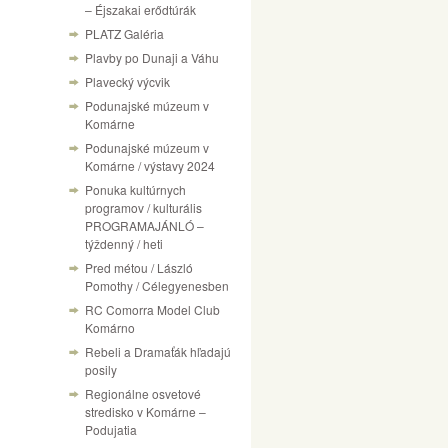
– Éjszakai erődtúrák
PLATZ Galéria
Plavby po Dunaji a Váhu
Plavecký výcvik
Podunajské múzeum v
Komárne
Podunajské múzeum v
Komárne / výstavy 2024
Ponuka kultúrnych
programov / kulturális
PROGRAMAJÁNLÓ –
týždenný / heti
Pred métou / László
Pomothy / Célegyenesben
RC Comorra Model Club
Komárno
Rebeli a Dramaťák hľadajú
posily
Regionálne osvetové
stredisko v Komárne –
Podujatia