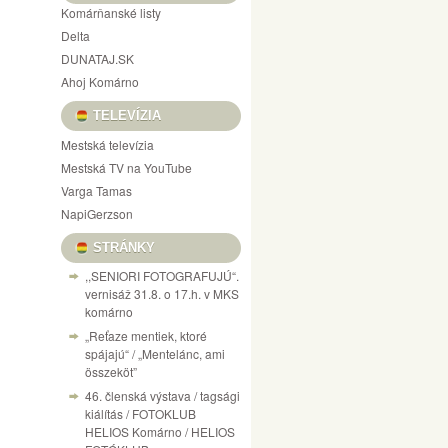
Komárňanské listy
Delta
DUNATAJ.SK
Ahoj Komárno
TELEVÍZIA
Mestská televízia
Mestská TV na YouTube
Varga Tamas
NapiGerzson
STRÁNKY
,,SENIORI FOTOGRAFUJÚ“.
vernisáž 31.8. o 17.h. v MKS
komárno
„Reťaze mentiek, ktoré
spájajú“ / „Mentelánc, ami
összeköt”
46. členská výstava / tagsági
kiálítás / FOTOKLUB
HELIOS Komárno / HELIOS