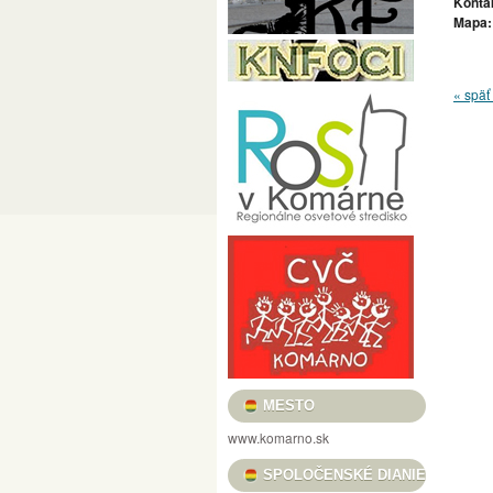
Konta
PRED MÉTOU / LÁSZLÓ POMOTHY / CÉLE
Mapa:
FILMOVÝ KLUB VASMACSKA
USMIEVAVÉ VLČIE MAKY, VOŇAVÉ TULIPÁ
« späť 
„REŤAZE MENTIEK, KTORÉ SPÁJAJÚ“ / „
HRADNÉ TRHOVISKO
BOROSTYÁN FESZ
KULTÚRA PRE DETI
HELIOS FOTOKLU
KOMÁRŇANSKÉ DNI – KOMÁROMI NAPOK 
DUNA MENTI MÚZEUM BARÁTI KÖRE
C
VERNISÁŽ VÝSTAVY ALFOLDI RÓBERT „A
NOČNÉ PRELIADKY PEVNOSŤOU – ÉJSZA
MESTSKÉ KULTÚRNE STREDISKO
KULT
KOMÁRŇANSKÉ ORGANOVÉ KONCERTY /
MESTO
GALÉRIA LIMES
KNIŽNICA JÓZSEFA S
www.komarno.sk
PODUNAJSKÉ MÚZEUM V KOMÁRNE
PL
SPOLOČENSKÉ DIANIE
II. RAJZPÁLYÁZAT A SZLOVÁKIAI MAGYA