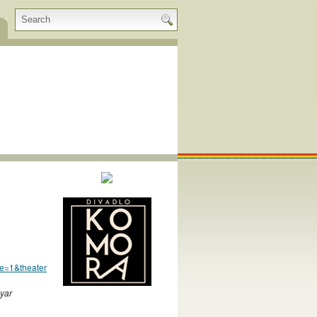
e=1&theater
yar