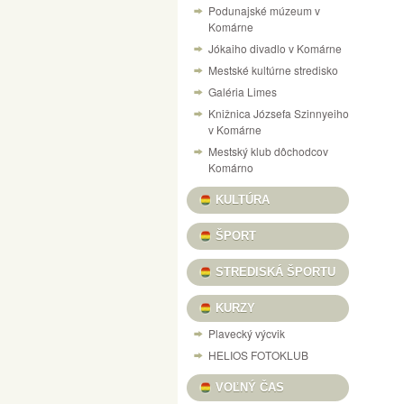
Podunajské múzeum v
NÁVŠTEVNÝ PORIADOK PEVNOSTI V KOM
Komárne
Jókaiho divadlo v Komárne
VÝSTAVA „125 ROKOV VÝROBY LODÍ V KO
Mestské kultúrne stredisko
CESTOVANIE V ČASE DO RÍŠE AUTÍČOK A
Galéria Limes
VILLA CAMARUM / ZICHY-PONT
Knižnica Józsefa Szinnyeiho
v Komárne
PONUKA KULTÚRNYCH PROGRAMOV / KULT
Mestský klub dôchodcov
DOM MATICE SLOVENSKEJ / SLOVENSKÍ R
Komárno
VÝSTAVA ŽELEZNIČNÝCH MODELOV
SU
KULTÚRA
X. A MI KARÁCSONYUNK NAŠE VIANOCE, 
ŠPORT
INFORMAČNÝ PORTÁL PEVNOSTNÉHO SY
STREDISKÁ ŠPORTU
HANGULATOK FOTOVÝSTAVA FERENCZI ÉV
KURZY
Plavecký výcvik
HELIOS FOTOKLUB
VOĽNÝ ČAS