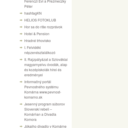
Ferenczi Évi a Prezmeczky
Péter
hashtagKN
HELIOS FOTOKLUB
Hor sa do ríše rozprávok
Hotel & Pension
Hradné trhovisko
I. Felvidéki
népzenésztalálkozó
II. Rajzpályázat a Szlovákiai
magyarnyelvu óvodák, alap
és kozépiskolák hírei és
eredményei
Informačný portál
Pevnostného systému
Komárna www.pevnost-
komarno.sk
Jesenný program súborov
Slovenskí rebeli –
Komárňan a Divadla
Komora
Jókaiho divadlo v Komárne