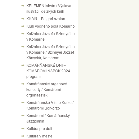
KELEMEN István / Výstava
ilustrácií detských kníh
Kikötő – Polgári szalon
Klub vodného póla Komárno
Knižnica Józsefa Szinnyeiho
v Komárne
Knižnica Józsefa Szinnyeiho
v Komárne / Szinnyei József
Könyvtár, Komárom
KOMÁRŇANSKÉ DNI –
KOMÁROMI NAPOK 2024
program
Komárňanské organové
koncerty / Komáromi
orgonaesték
Komárňanské Vínne Korzo /
Komáromi Borkorzó
Komáromi / Komárňanský
Jazzpiknik
Kultúra pre deti
Kultúra v meste