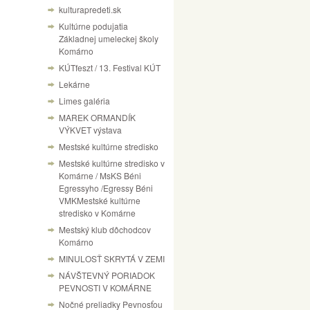
kulturapredeti.sk
Kultúrne podujatia
Základnej umeleckej školy
Komárno
KÚTfeszt / 13. Festival KÚT
Lekárne
Limes galéria
MAREK ORMANDÍK
VÝKVET výstava
Mestské kultúrne stredisko
Mestské kultúrne stredisko v
Komárne / MsKS Béni
Egressyho /Egressy Béni
VMKMestské kultúrne
stredisko v Komárne
Mestský klub dôchodcov
Komárno
MINULOSŤ SKRYTÁ V ZEMI
NÁVŠTEVNÝ PORIADOK
PEVNOSTI V KOMÁRNE
Nočné preliadky Pevnosťou