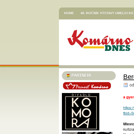
HOME
48. ROČNÍK VÝSTAVY UMELECK
VETŐ GÁBOR / LERAKODÁSOK ÉS ELTOL
HOR SA DO RÍŠE ROZPRÁVOK
JESENN
KNIŽNICA JÓZSEFA SZINNYEIHO V KOMÁR
MESTSKÉ KULTÚRNE STREDISKO V KOMÁR
STREDISKO V KOMÁRNE
EGRESSY JAZZ CLUB 2023/24
PLAVECK
SZINNYEI SZALON
KÚTFESZT / 13. FES
Ber
PARTNERI
TURISTICKÁ INFORMAČNÁ KANCELÁRIA
o
TARICS LORINCZ MARGIT SZINÉSZMÚZEU
a gyer
TATRA KINO MOZI
KLUB VODNÉHO PÓ
https:
46. ČLENSKÁ VÝSTAVA / TAGSÁGI KIÁLÍT
fbid=
MESTSKÝ KLUB DÔCHODCOV KOMÁRNO
Miesto
PODUNAJSKÉ MÚZEUM V KOMÁRNE / VÝST
kultúr