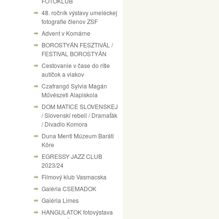
FOTÓKLUB
48. ročník výstavy umeleckej
fotografie členov ZSF
Advent v Komárne
BOROSTYÁN FESZTIVÁL /
FESTIVAL BOROSTYÁN
Cestovanie v čase do ríše
autíčok a vlakov
Czafrangó Sylvia Magán
Művészeti Alapiskola
DOM MATICE SLOVENSKEJ
/ Slovenskí rebeli / Dramaťák
/ Divadlo Komora
Duna Menti Múzeum Baráti
Köre
EGRESSY JAZZ CLUB
2023/24
Filmový klub Vasmacska
Galéria CSEMADOK
Galéria Limes
HANGULATOK fotovýstava