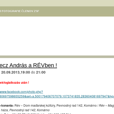
EJ FOTOGRAFIE ČLENOV ZSF
ÓDÁSOK
KULTÚRA V MESTE
VÝSTAVA DANUTY SZILÁRDOVEJ
Ý PROGRAM SÚBOROV SLOVENSKÍ REBELI – KOMÁRŇAN A DIVADLA KOMORA
NE / SZINNYEI JÓZSEF KÖNYVTÁR, KOMÁROM
GALÉRIA CSEMADOK
NE / MSKS BÉNI EGRESSYHO /EGRESSY BÉNI VMKMESTSKÉ KULTÚRNE
Ý VÝCVIK
KULTÚRNE PODUJATIA ZÁKLADNEJ UMELECKEJ ŠKOLY KOMÁRNO
TIVAL KÚT
TURISTICKÁ MAPA KOMÁRNA
KIKÖTŐ – POLGÁRI SZALON
ecz András a RÉVben !
KOMÁRŇANSKÉ VÍNNE KORZO / KOMÁROMI BORKORZÓ
d
20.09.2013,19:00
do
21:00
M
,,SENIORI FOTOGRAFUJÚ“. VERNISÁŽ 31.8. O 17.H. V MKS KOMÁRNO
ekfoglalkozás után !
LA KOMÁRNO
REGIONÁLNE OSVETOVÉ STREDISKO V KOMÁRNE – PODUJATIA
//www.facebook.com/photo.php?
ÁS / FOTOKLUB HELIOS KOMÁRNO / HELIOS FOTÓKLUB
580697598655259&set=a.500179406707079.1073741835.283604081697947&typ
RÉV – A MAGYAR KULTÚRA HÁZA / RÉV KLUB
PLATZ GALÉRIA
 konania:
Rév – Dom maďarskej kúltúry, Pevnostný rad 142, Komárno /
Rév – Mag
AVY 2024
KELEMEN ISTVÁN / VÝSTAVA ILUSTRÁCIÍ DETSKÝCH KNÍH
a háza, Pevnostný rad 142, Komárno