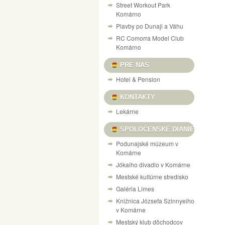
Street Workout Park
Komárno
Plavby po Dunaji a Váhu
RC Comorra Model Club
Komárno
PRE NAS
Hotel & Pension
KONTAKTY
Lekárne
SPOLOČENSKÉ DIANIE
Podunajské múzeum v
Komárne
Jókaiho divadlo v Komárne
Mestské kultúrne stredisko
Galéria Limes
Knižnica Józsefa Szinnyeiho
v Komárne
Mestský klub dôchodcov