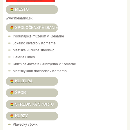
MESTO
www.komarno.sk
SPOLOČENSKÉ DIANIE
Podunajské múzeum v Komárne
Jókaiho divadlo v Komárne
Mestské kultúrne stredisko
Galéria Limes
Knižnica Józsefa Szinnyeiho v Komárne
Mestský klub dôchodcov Komárno
KULTÚRA
ŠPORT
STREDISKÁ ŠPORTU
KURZY
Plavecký výcvik