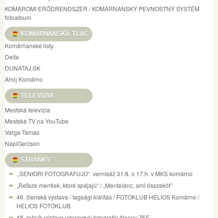
KOMÁROMI ERŐDRENDSZER / KOMÁRŇANSKÝ PEVNOSTNÝ SYSTÉM
fotoalbum
KOMÁRŇANSKÁ TLAČ
Komárňanské listy
Delta
DUNATAJ.SK
Ahoj Komárno
TELEVÍZIA
Mestská televízia
Mestská TV na YouTube
Varga Tamas
NapiGerzson
STRÁNKY
,,SENIORI FOTOGRAFUJÚ“. vernisáž 31.8. o 17.h. v MKS komárno
„Reťaze mentiek, ktoré spájajú“ / „Mentelánc, ami összeköt”
46. členská výstava / tagsági kiálítás / FOTOKLUB HELIOS Komárno /
HELIOS FOTÓKLUB
48. ročník výstavy umeleckej fotografie členov ZSF