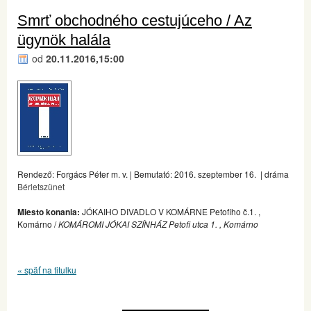
Smrť obchodného cestujúceho / Az
ügynök halála
od
20.11.2016,15:00
Rendező: Forgács Péter m. v. | Bemutató: 2016. szeptember 16. | dráma
Bérletszünet
Miesto konania:
JÓKAIHO DIVADLO V KOMÁRNE Petofiho č.1. ,
Komárno /
KOMÁROMI JÓKAI SZÍNHÁZ Petofi utca 1. , Komárno
« späť na titulku