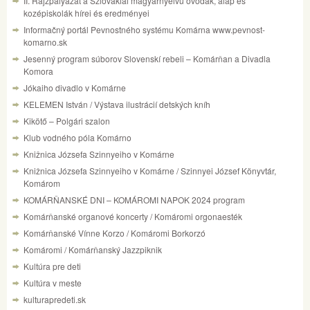
II. Rajzpályázat a Szlovákiai magyarnyelvu óvodák, alap és
kozépiskolák hírei és eredményei
Informačný portál Pevnostného systému Komárna www.pevnost-
komarno.sk
Jesenný program súborov Slovenskí rebeli – Komárňan a Divadla
Komora
Jókaiho divadlo v Komárne
KELEMEN István / Výstava ilustrácií detských kníh
Kikötő – Polgári szalon
Klub vodného póla Komárno
Knižnica Józsefa Szinnyeiho v Komárne
Knižnica Józsefa Szinnyeiho v Komárne / Szinnyei József Könyvtár,
Komárom
KOMÁRŇANSKÉ DNI – KOMÁROMI NAPOK 2024 program
Komárňanské organové koncerty / Komáromi orgonaesték
Komárňanské Vínne Korzo / Komáromi Borkorzó
Komáromi / Komárňanský Jazzpiknik
Kultúra pre deti
Kultúra v meste
kulturapredeti.sk