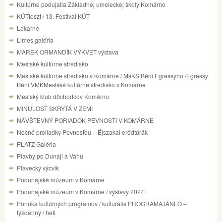
Kultúrne podujatia Základnej umeleckej školy Komárno
KÚTfeszt / 13. Festival KÚT
Lekárne
Limes galéria
MAREK ORMANDÍK VÝKVET výstava
Mestské kultúrne stredisko
Mestské kultúrne stredisko v Komárne / MsKS Béni Egressyho /Egressy
Béni VMKMestské kultúrne stredisko v Komárne
Mestský klub dôchodcov Komárno
MINULOSŤ SKRYTÁ V ZEMI
NÁVŠTEVNÝ PORIADOK PEVNOSTI V KOMÁRNE
Nočné preliadky Pevnosťou – Éjszakai erődtúrák
PLATZ Galéria
Plavby po Dunaji a Váhu
Plavecký výcvik
Podunajské múzeum v Komárne
Podunajské múzeum v Komárne / výstavy 2024
Ponuka kultúrnych programov / kulturális PROGRAMAJÁNLÓ –
týždenný / heti