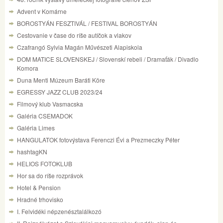
Advent v Komárne
BOROSTYÁN FESZTIVÁL / FESTIVAL BOROSTYÁN
Cestovanie v čase do ríše autíčok a vlakov
Czafrangó Sylvia Magán Művészeti Alapiskola
DOM MATICE SLOVENSKEJ / Slovenskí rebeli / Dramaťák / Divadlo
Komora
Duna Menti Múzeum Baráti Köre
EGRESSY JAZZ CLUB 2023/24
Filmový klub Vasmacska
Galéria CSEMADOK
Galéria Limes
HANGULATOK fotovýstava Ferenczi Évi a Prezmeczky Péter
hashtagKN
HELIOS FOTOKLUB
Hor sa do ríše rozprávok
Hotel & Pension
Hradné trhovisko
I. Felvidéki népzenésztalálkozó