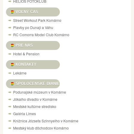
HELIOS FOTOKLUB
VOĽNÝ ČAS
Street Workout Park Komárno
Plavby po Dunaji a Váhu
RC Comorra Model Club Komárno
PRE NAS
Hotel & Pension
KONTAKTY
Lekárne
SPOLOČENSKÉ DIANIE
Podunajské múzeum v Komárne
Jókaiho divadlo v Komárne
Mestské kultúrne stredisko
Galéria Limes
Knižnica Józsefa Szinnyeiho v Komárne
Mestský klub dôchodcov Komárno