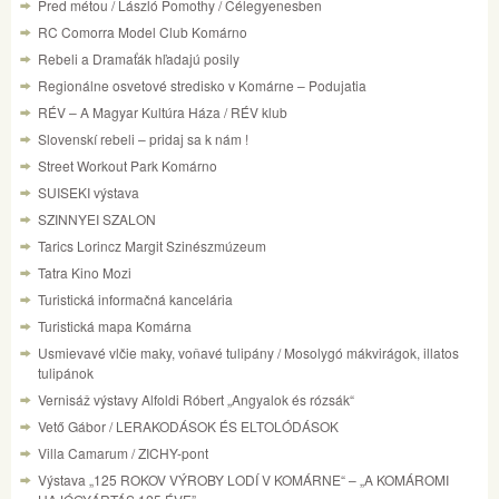
Pred métou / László Pomothy / Célegyenesben
RC Comorra Model Club Komárno
Rebeli a Dramaťák hľadajú posily
Regionálne osvetové stredisko v Komárne – Podujatia
RÉV – A Magyar Kultúra Háza / RÉV klub
Slovenskí rebeli – pridaj sa k nám !
Street Workout Park Komárno
SUISEKI výstava
SZINNYEI SZALON
Tarics Lorincz Margit Szinészmúzeum
Tatra Kino Mozi
Turistická informačná kancelária
Turistická mapa Komárna
Usmievavé vlčie maky, voňavé tulipány / Mosolygó mákvirágok, illatos
tulipánok
Vernisáž výstavy Alfoldi Róbert „Angyalok és rózsák“
Vető Gábor / LERAKODÁSOK ÉS ELTOLÓDÁSOK
Villa Camarum / ZICHY-pont
Výstava „125 ROKOV VÝROBY LODÍ V KOMÁRNE“ – „A KOMÁROMI