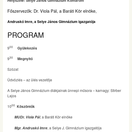
Helyszíne: Selye János Gimnázium Komárom
Főszervezők: Dr. Viola Pál, a Baráti Kör elnöke,
Andruskó Imre, a Selye János Gimnázium igazgatója
PROGRAM
00
9
Gyülekezés
30
9
Megnyitó
Szózat
Üdvözlés – az ülés vezetője
A Selye János Gimnázium diákjainak ünnepi műsora – karnagy: Stirber
Lajos
00
10
Köszöntők
, a Baráti Kör elnöke
MUDr. Viola Pál
, a Selye J. Gimnázium igazgatója
Mgr. Andruskó Imre