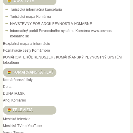
NAVŠTÍVTE
Turistická informačná kancelária
Turistická mapa Komárna
NÁVŠTEVNÝ PORIADOK PEVNOSTI V KOMÁRNE
Informačný portál Pevnostného systému Komárna www.pevnost-
komarno.sk
Bezplatná mapa a informácie
Poznávacie cesty Komárnom
KOMÁROMI ERŐDRENDSZER / KOMÁRŇANSKÝ PEVNOSTNÝ SYSTÉM
fotoalbum
KOMÁRŇANSKÁ TLAČ
Komárňanské listy
Delta
DUNATAJ.SK
Ahoj Komárno
TELEVÍZIA
Mestská televízia
Mestská TV na YouTube
Varga Tamas