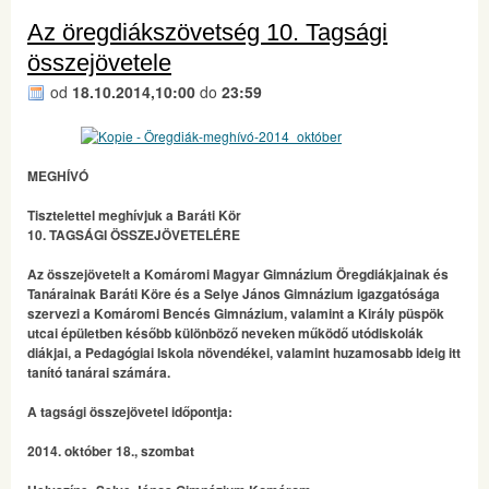
Az öregdiákszövetség 10. Tagsági
összejövetele
od
18.10.2014,10:00
do
23:59
MEGHÍVÓ
Tisztelettel meghívjuk a Baráti Kör
10. TAGSÁGI ÖSSZEJÖVETELÉRE
Az összejövetelt a Komáromi Magyar Gimnázium Öregdiákjainak és
Tanárainak Baráti Köre és a Selye János Gimnázium igazgatósága
szervezi a Komáromi Bencés Gimnázium, valamint a Király püspök
utcai épületben később különböző neveken működő utódiskolák
diákjai, a Pedagógiai Iskola növendékei, valamint huzamosabb ideig itt
tanító tanárai számára.
A tagsági összejövetel időpontja:
2014. október 18., szombat