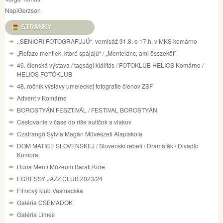
NapiGerzson
STRÁNKY
,,SENIORI FOTOGRAFUJÚ“. vernisáž 31.8. o 17.h. v MKS komárno
„Reťaze mentiek, ktoré spájajú“ / „Mentelánc, ami összeköt”
46. členská výstava / tagsági kiálítás / FOTOKLUB HELIOS Komárno /
HELIOS FOTÓKLUB
48. ročník výstavy umeleckej fotografie členov ZSF
Advent v Komárne
BOROSTYÁN FESZTIVÁL / FESTIVAL BOROSTYÁN
Cestovanie v čase do ríše autíčok a vlakov
Czafrangó Sylvia Magán Művészeti Alapiskola
DOM MATICE SLOVENSKEJ / Slovenskí rebeli / Dramaťák / Divadlo
Komora
Duna Menti Múzeum Baráti Köre
EGRESSY JAZZ CLUB 2023/24
Filmový klub Vasmacska
Galéria CSEMADOK
Galéria Limes