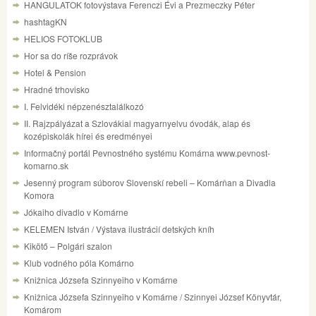
HANGULATOK fotovýstava Ferenczi Évi a Prezmeczky Péter
hashtagKN
HELIOS FOTOKLUB
Hor sa do ríše rozprávok
Hotel & Pension
Hradné trhovisko
I. Felvidéki népzenésztalálkozó
II. Rajzpályázat a Szlovákiai magyarnyelvu óvodák, alap és
kozépiskolák hírei és eredményei
Informačný portál Pevnostného systému Komárna www.pevnost-
komarno.sk
Jesenný program súborov Slovenskí rebeli – Komárňan a Divadla
Komora
Jókaiho divadlo v Komárne
KELEMEN István / Výstava ilustrácií detských kníh
Kikötő – Polgári szalon
Klub vodného póla Komárno
Knižnica Józsefa Szinnyeiho v Komárne
Knižnica Józsefa Szinnyeiho v Komárne / Szinnyei József Könyvtár,
Komárom