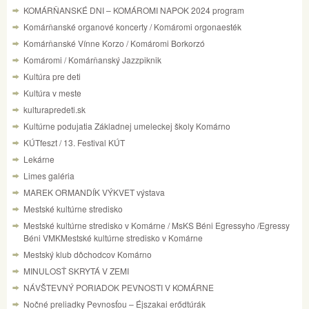
KOMÁRŇANSKÉ DNI – KOMÁROMI NAPOK 2024 program
Komárňanské organové koncerty / Komáromi orgonaesték
Komárňanské Vínne Korzo / Komáromi Borkorzó
Komáromi / Komárňanský Jazzpiknik
Kultúra pre deti
Kultúra v meste
kulturapredeti.sk
Kultúrne podujatia Základnej umeleckej školy Komárno
KÚTfeszt / 13. Festival KÚT
Lekárne
Limes galéria
MAREK ORMANDÍK VÝKVET výstava
Mestské kultúrne stredisko
Mestské kultúrne stredisko v Komárne / MsKS Béni Egressyho /Egressy
Béni VMKMestské kultúrne stredisko v Komárne
Mestský klub dôchodcov Komárno
MINULOSŤ SKRYTÁ V ZEMI
NÁVŠTEVNÝ PORIADOK PEVNOSTI V KOMÁRNE
Nočné preliadky Pevnosťou – Éjszakai erődtúrák