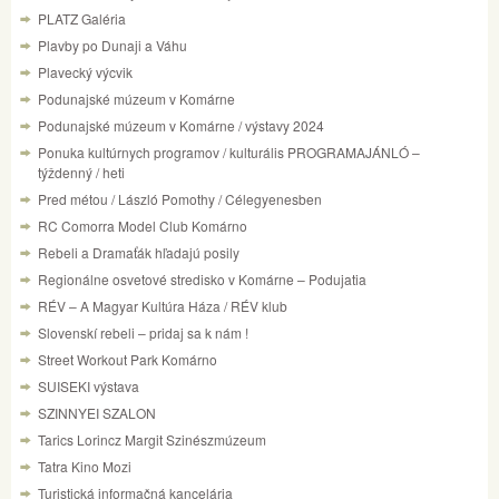
PLATZ Galéria
Plavby po Dunaji a Váhu
Plavecký výcvik
Podunajské múzeum v Komárne
Podunajské múzeum v Komárne / výstavy 2024
Ponuka kultúrnych programov / kulturális PROGRAMAJÁNLÓ –
týždenný / heti
Pred métou / László Pomothy / Célegyenesben
RC Comorra Model Club Komárno
Rebeli a Dramaťák hľadajú posily
Regionálne osvetové stredisko v Komárne – Podujatia
RÉV – A Magyar Kultúra Háza / RÉV klub
Slovenskí rebeli – pridaj sa k nám !
Street Workout Park Komárno
SUISEKI výstava
SZINNYEI SZALON
Tarics Lorincz Margit Szinészmúzeum
Tatra Kino Mozi
Turistická informačná kancelária