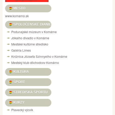
MESTO
www.komarno.sk
SPOLOČENSKÉ DIANIE
Podunajské múzeum v Komárne
Jókaiho divadlo v Komárne
Mestské kultúrne stredisko
Galéria Limes
Knižnica Józsefa Szinnyeiho v Komárne
Mestský klub dôchodcov Komárno
KULTÚRA
ŠPORT
STREDISKÁ ŠPORTU
KURZY
Plavecký výcvik