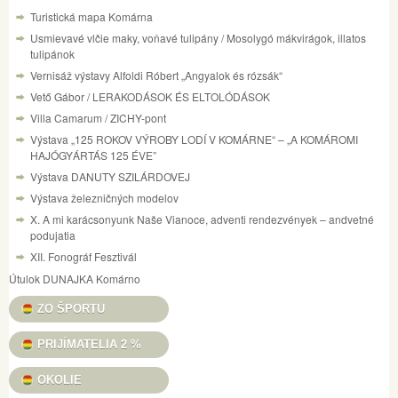
Turistická mapa Komárna
Usmievavé vlčie maky, voňavé tulipány / Mosolygó mákvirágok, illatos
tulipánok
Vernisáž výstavy Alfoldi Róbert „Angyalok és rózsák“
Vető Gábor / LERAKODÁSOK ÉS ELTOLÓDÁSOK
Villa Camarum / ZICHY-pont
Výstava „125 ROKOV VÝROBY LODÍ V KOMÁRNE“ – „A KOMÁROMI
HAJÓGYÁRTÁS 125 ÉVE”
Výstava DANUTY SZILÁRDOVEJ
Výstava železničných modelov
X. A mi karácsonyunk Naše Vianoce, adventi rendezvények – andvetné
podujatia
XII. Fonográf Fesztivál
Útulok DUNAJKA Komárno
ZO ŠPORTU
PRIJÍMATELIA 2 %
OKOLIE