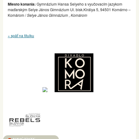
Miesto konania:
Gymnázium Hansa Selyeho s vyučovacím jazykom
maďarským Selye János Gimnázium Ul. bisk.Királya 5, 94501 Komárno –
Komárom /
Selye János Gimnázium , Komárom
« späť na titulku