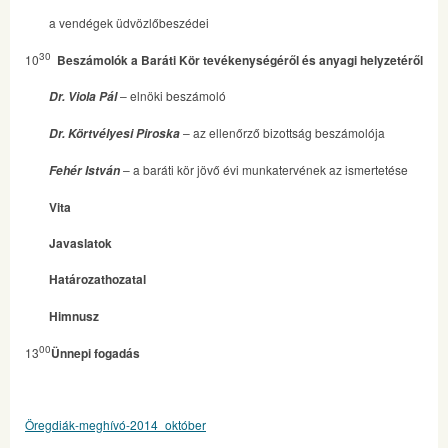
a vendégek üdvözlőbeszédei
30
10
Beszámolók a Baráti Kör tevékenységéről és anyagi helyzetéről
– elnöki beszámoló
Dr. Viola Pál
– az ellenőrző bizottság beszámolója
Dr. Körtvélyesi Piroska
– a baráti kör jövő évi munkatervének az ismertetése
Fehér István
Vita
Javaslatok
Határozathozatal
Himnusz
00
13
Ünnepi fogadás
Öregdiák-meghívó-2014_október