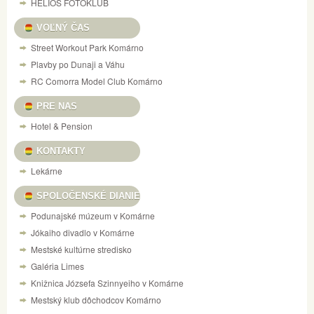
HELIOS FOTOKLUB
VOĽNÝ ČAS
Street Workout Park Komárno
Plavby po Dunaji a Váhu
RC Comorra Model Club Komárno
PRE NAS
Hotel & Pension
KONTAKTY
Lekárne
SPOLOČENSKÉ DIANIE
Podunajské múzeum v Komárne
Jókaiho divadlo v Komárne
Mestské kultúrne stredisko
Galéria Limes
Knižnica Józsefa Szinnyeiho v Komárne
Mestský klub dôchodcov Komárno