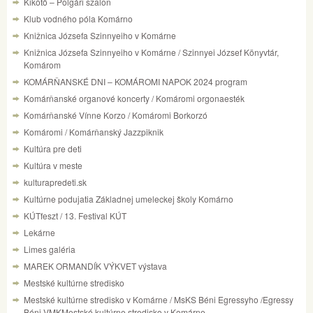
Kikötő – Polgári szalon
Klub vodného póla Komárno
Knižnica Józsefa Szinnyeiho v Komárne
Knižnica Józsefa Szinnyeiho v Komárne / Szinnyei József Könyvtár,
Komárom
KOMÁRŇANSKÉ DNI – KOMÁROMI NAPOK 2024 program
Komárňanské organové koncerty / Komáromi orgonaesték
Komárňanské Vínne Korzo / Komáromi Borkorzó
Komáromi / Komárňanský Jazzpiknik
Kultúra pre deti
Kultúra v meste
kulturapredeti.sk
Kultúrne podujatia Základnej umeleckej školy Komárno
KÚTfeszt / 13. Festival KÚT
Lekárne
Limes galéria
MAREK ORMANDÍK VÝKVET výstava
Mestské kultúrne stredisko
Mestské kultúrne stredisko v Komárne / MsKS Béni Egressyho /Egressy
Béni VMKMestské kultúrne stredisko v Komárne