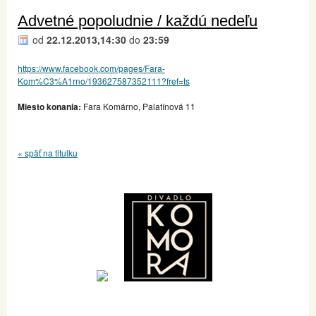
Advetné popoludnie / každú nedeľu
od
22.12.2013,14:30
do
23:59
https://www.facebook.com/pages/Fara-
Kom%C3%A1rno/193627587352111?fref=ts
Miesto konania:
Fara Komárno, Palatínová 11
« späť na titulku