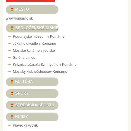
MESTO
www.komarno.sk
SPOLOČENSKÉ DIANIE
Podunajské múzeum v Komárne
Jókaiho divadlo v Komárne
Mestské kultúrne stredisko
Galéria Limes
Knižnica Józsefa Szinnyeiho v Komárne
Mestský klub dôchodcov Komárno
KULTÚRA
ŠPORT
STREDISKÁ ŠPORTU
KURZY
Plavecký výcvik