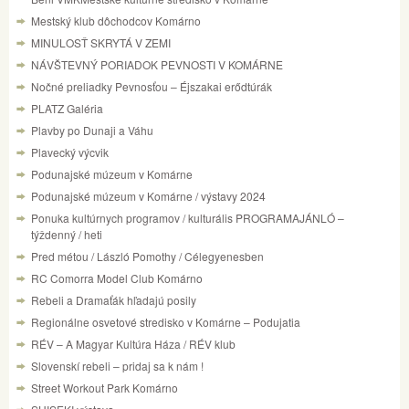
Mestský klub dôchodcov Komárno
MINULOSŤ SKRYTÁ V ZEMI
NÁVŠTEVNÝ PORIADOK PEVNOSTI V KOMÁRNE
Nočné preliadky Pevnosťou – Éjszakai erődtúrák
PLATZ Galéria
Plavby po Dunaji a Váhu
Plavecký výcvik
Podunajské múzeum v Komárne
Podunajské múzeum v Komárne / výstavy 2024
Ponuka kultúrnych programov / kulturális PROGRAMAJÁNLÓ –
týždenný / heti
Pred métou / László Pomothy / Célegyenesben
RC Comorra Model Club Komárno
Rebeli a Dramaťák hľadajú posily
Regionálne osvetové stredisko v Komárne – Podujatia
RÉV – A Magyar Kultúra Háza / RÉV klub
Slovenskí rebeli – pridaj sa k nám !
Street Workout Park Komárno