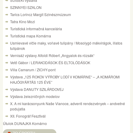
SUISEKI výstava
SZINNYEI SZALON
Tarics Lorincz Margit Szinészmúzeum
Tatra Kino Mozi
Turistická informačná kancelária
Turistická mapa Komárna
Usmievavé vlčie maky, voňavé tulipány / Mosolygó mákvirágok, illatos
tulipánok
Vernisáž výstavy Alfoldi Róbert „Angyalok és rózsák“
Vető Gábor / LERAKODÁSOK ÉS ELTOLÓDÁSOK
Villa Camarum / ZICHY-pont
Výstava „125 ROKOV VÝROBY LODÍ V KOMÁRNE“ – „A KOMÁROMI
HAJÓGYÁRTÁS 125 ÉVE”
Výstava DANUTY SZILÁRDOVEJ
Výstava železničných modelov
X. A mi karácsonyunk Naše Vianoce, adventi rendezvények – andvetné
podujatia
XII. Fonográf Fesztivál
Útulok DUNAJKA Komárno