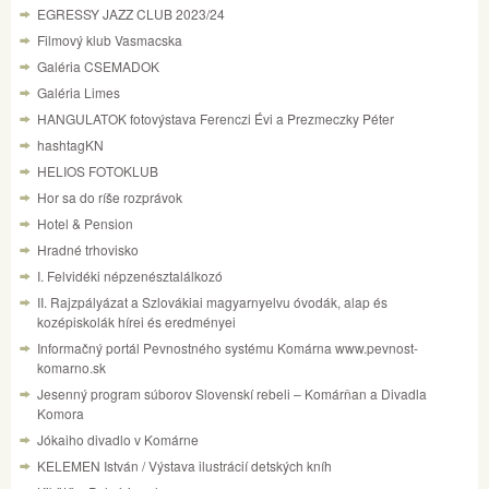
EGRESSY JAZZ CLUB 2023/24
Filmový klub Vasmacska
Galéria CSEMADOK
Galéria Limes
HANGULATOK fotovýstava Ferenczi Évi a Prezmeczky Péter
hashtagKN
HELIOS FOTOKLUB
Hor sa do ríše rozprávok
Hotel & Pension
Hradné trhovisko
I. Felvidéki népzenésztalálkozó
II. Rajzpályázat a Szlovákiai magyarnyelvu óvodák, alap és
kozépiskolák hírei és eredményei
Informačný portál Pevnostného systému Komárna www.pevnost-
komarno.sk
Jesenný program súborov Slovenskí rebeli – Komárňan a Divadla
Komora
Jókaiho divadlo v Komárne
KELEMEN István / Výstava ilustrácií detských kníh