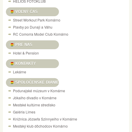
HELIOS FOTOKLUB
VOĽNÝ ČAS
Street Workout Park Komárno
Plavby po Dunaji a Váhu
RC Comorra Model Club Komárno
PRE NAS
Hotel & Pension
KONTAKTY
Lekárne
SPOLOČENSKÉ DIANIE
Podunajské múzeum v Komárne
Jókaiho divadlo v Komárne
Mestské kultúrne stredisko
Galéria Limes
Knižnica Józsefa Szinnyeiho v Komárne
Mestský klub dôchodcov Komárno