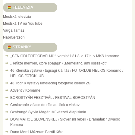
TELEVÍZIA
Mestská televízia
Mestská TV na YouTube
Varga Tamas
NapiGerzson
STRÁNKY
,,SENIORI FOTOGRAFUJÚ“. vernisáž 31.8. o 17.h. v MKS komárno
„Reťaze mentiek, ktoré spájajú“ / „Mentelánc, ami összeköt”
46. členská výstava / tagsági kiálítás / FOTOKLUB HELIOS Komárno /
HELIOS FOTÓKLUB
48. ročník výstavy umeleckej fotografie členov ZSF
Advent v Komárne
BOROSTYÁN FESZTIVÁL / FESTIVAL BOROSTYÁN
Cestovanie v čase do ríše autíčok a vlakov
Czafrangó Sylvia Magán Művészeti Alapiskola
DOM MATICE SLOVENSKEJ / Slovenskí rebeli / Dramaťák / Divadlo
Komora
Duna Menti Múzeum Baráti Köre