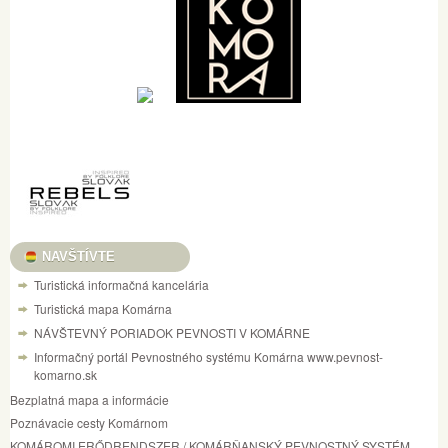
NAVŠTÍVTE
Turistická informačná kancelária
Turistická mapa Komárna
NÁVŠTEVNÝ PORIADOK PEVNOSTI V KOMÁRNE
Informačný portál Pevnostného systému Komárna www.pevnost-
komarno.sk
Bezplatná mapa a informácie
Poznávacie cesty Komárnom
KOMÁROMI ERŐDRENDSZER / KOMÁRŇANSKÝ PEVNOSTNÝ SYSTÉM