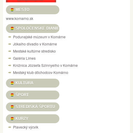
MESTO
www.komarno.sk
SPOLOČENSKÉ DIANIE
Podunajské múzeum v Komárne
Jókaiho divadlo v Komárne
Mestské kultúrne stredisko
Galéria Limes
Knižnica Józsefa Szinnyeiho v Komárne
Mestský klub dôchodcov Komárno
KULTÚRA
ŠPORT
STREDISKÁ ŠPORTU
KURZY
Plavecký výcvik