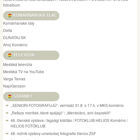
fotoalbum
KOMÁRŇANSKÁ TLAČ
Komárňanské listy
Delta
DUNATAJ.SK
Ahoj Komárno
TELEVÍZIA
Mestská televízia
Mestská TV na YouTube
Varga Tamas
NapiGerzson
STRÁNKY
,,SENIORI FOTOGRAFUJÚ“. vernisáž 31.8. o 17.h. v MKS komárno
„Reťaze mentiek, ktoré spájajú“ / „Mentelánc, ami összeköt”
46. členská výstava / tagsági kiálítás / FOTOKLUB HELIOS Komárno /
HELIOS FOTÓKLUB
48. ročník výstavy umeleckej fotografie členov ZSF