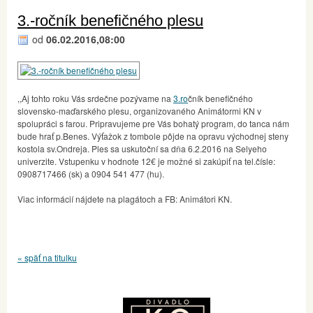
3.-ročník benefičného plesu
od
06.02.2016,08:00
,,Aj tohto roku Vás srdečne pozývame na
3.ro
čník benefičného
slovensko-maďarského plesu, organizovaného Animátormi KN v
spolupráci s farou. Pripravujeme pre Vás bohatý program, do tanca nám
bude hrať p.Benes. Výťažok z tombole pôjde na opravu východnej steny
kostola sv.Ondreja. Ples sa uskutoční sa dňa 6.2.2016 na Selyeho
univerzite. Vstupenku v hodnote 12€ je možné si zakúpiť na tel.čísle:
0908717466 (sk) a 0904 541 477 (hu).
Viac informácií nájdete na plagátoch a FB: Animátori KN.
« späť na titulku