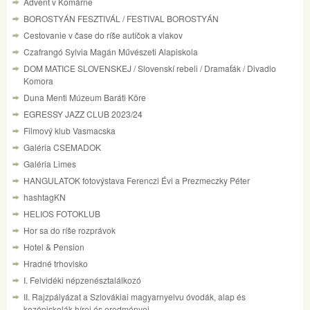
Advent v Komárne
BOROSTYÁN FESZTIVÁL / FESTIVAL BOROSTYÁN
Cestovanie v čase do ríše autíčok a vlakov
Czafrangó Sylvia Magán Művészeti Alapiskola
DOM MATICE SLOVENSKEJ / Slovenskí rebeli / Dramaťák / Divadlo
Komora
Duna Menti Múzeum Baráti Köre
EGRESSY JAZZ CLUB 2023/24
Filmový klub Vasmacska
Galéria CSEMADOK
Galéria Limes
HANGULATOK fotovýstava Ferenczi Évi a Prezmeczky Péter
hashtagKN
HELIOS FOTOKLUB
Hor sa do ríše rozprávok
Hotel & Pension
Hradné trhovisko
I. Felvidéki népzenésztalálkozó
II. Rajzpályázat a Szlovákiai magyarnyelvu óvodák, alap és
kozépiskolák hírei és eredményei