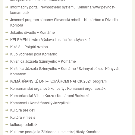
Informačný portál Pevnostného systému Komárna www.pevnost-
komarno.sk
Jesenný program súborov Slovenskí rebeli – Komárňan a Divadla
Komora
Jókaiho divadlo v Komárne
KELEMEN István / Výstava ilustrácií detských kníh
Kikötő – Polgári szalon
Klub vodného póla Komárno
Knižnica Józsefa Szinnyeiho v Komárne
Knižnica Józsefa Szinnyeiho v Komárne / Szinnyei József Könyvtár,
Komárom
KOMÁRŇANSKÉ DNI – KOMÁROMI NAPOK 2024 program
Komárňanské organové koncerty / Komáromi orgonaesték
Komárňanské Vínne Korzo / Komáromi Borkorzó
Komáromi / Komárňanský Jazzpiknik
Kultúra pre deti
Kultúra v meste
kulturapredeti.sk
Kultúrne podujatia Základnej umeleckej školy Komárno