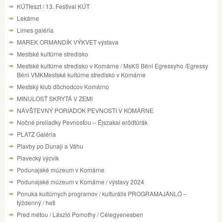
KÚTfeszt / 13. Festival KÚT
Lekárne
Limes galéria
MAREK ORMANDÍK VÝKVET výstava
Mestské kultúrne stredisko
Mestské kultúrne stredisko v Komárne / MsKS Béni Egressyho /Egressy
Béni VMKMestské kultúrne stredisko v Komárne
Mestský klub dôchodcov Komárno
MINULOSŤ SKRYTÁ V ZEMI
NÁVŠTEVNÝ PORIADOK PEVNOSTI V KOMÁRNE
Nočné preliadky Pevnosťou – Éjszakai erődtúrák
PLATZ Galéria
Plavby po Dunaji a Váhu
Plavecký výcvik
Podunajské múzeum v Komárne
Podunajské múzeum v Komárne / výstavy 2024
Ponuka kultúrnych programov / kulturális PROGRAMAJÁNLÓ –
týždenný / heti
Pred métou / László Pomothy / Célegyenesben