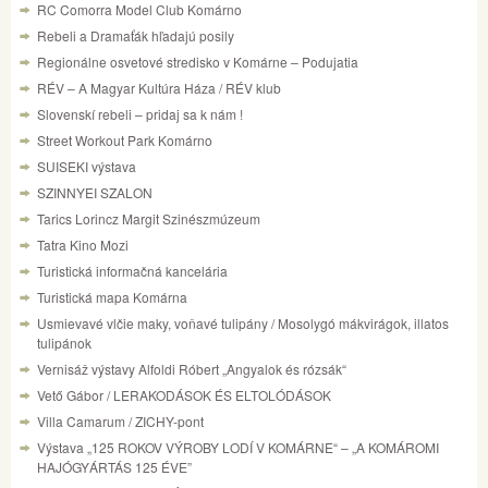
RC Comorra Model Club Komárno
Rebeli a Dramaťák hľadajú posily
Regionálne osvetové stredisko v Komárne – Podujatia
RÉV – A Magyar Kultúra Háza / RÉV klub
Slovenskí rebeli – pridaj sa k nám !
Street Workout Park Komárno
SUISEKI výstava
SZINNYEI SZALON
Tarics Lorincz Margit Szinészmúzeum
Tatra Kino Mozi
Turistická informačná kancelária
Turistická mapa Komárna
Usmievavé vlčie maky, voňavé tulipány / Mosolygó mákvirágok, illatos
tulipánok
Vernisáž výstavy Alfoldi Róbert „Angyalok és rózsák“
Vető Gábor / LERAKODÁSOK ÉS ELTOLÓDÁSOK
Villa Camarum / ZICHY-pont
Výstava „125 ROKOV VÝROBY LODÍ V KOMÁRNE“ – „A KOMÁROMI
HAJÓGYÁRTÁS 125 ÉVE”