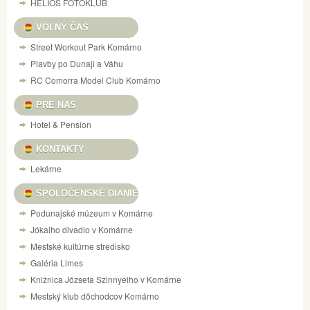
HELIOS FOTOKLUB
VOĽNÝ ČAS
Street Workout Park Komárno
Plavby po Dunaji a Váhu
RC Comorra Model Club Komárno
PRE NAS
Hotel & Pension
KONTAKTY
Lekárne
SPOLOČENSKÉ DIANIE
Podunajské múzeum v Komárne
Jókaiho divadlo v Komárne
Mestské kultúrne stredisko
Galéria Limes
Knižnica Józsefa Szinnyeiho v Komárne
Mestský klub dôchodcov Komárno