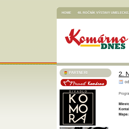
HOME
48. ROČNÍK VÝSTAVY UMELECK
VETŐ GÁBOR / LERAKODÁSOK ÉS ELTOL
HOR SA DO RÍŠE ROZPRÁVOK
JESENN
KNIŽNICA JÓZSEFA SZINNYEIHO V KOMÁR
MESTSKÉ KULTÚRNE STREDISKO V KOMÁR
STREDISKO V KOMÁRNE
EGRESSY JAZZ CLUB 2023/24
PLAVECK
SZINNYEI SZALON
KÚTFESZT / 13. FES
2. 
PARTNERI
TURISTICKÁ INFORMAČNÁ KANCELÁRIA
o
TARICS LORINCZ MARGIT SZINÉSZMÚZEU
Progra
TATRA KINO MOZI
KLUB VODNÉHO PÓ
Miesto
46. ČLENSKÁ VÝSTAVA / TAGSÁGI KIÁLÍT
Konta
Mapa:
MESTSKÝ KLUB DÔCHODCOV KOMÁRNO
PODUNAJSKÉ MÚZEUM V KOMÁRNE / VÝST