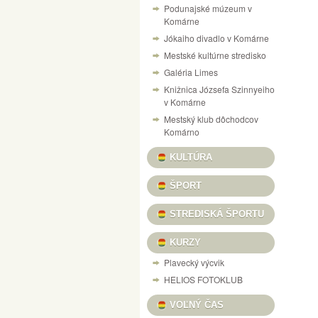
Podunajské múzeum v
NÁVŠTEVNÝ PORIADOK PEVNOSTI V KOM
Komárne
Jókaiho divadlo v Komárne
VÝSTAVA „125 ROKOV VÝROBY LODÍ V KO
Mestské kultúrne stredisko
CESTOVANIE V ČASE DO RÍŠE AUTÍČOK A
Galéria Limes
VILLA CAMARUM / ZICHY-PONT
Knižnica Józsefa Szinnyeiho
v Komárne
PONUKA KULTÚRNYCH PROGRAMOV / KULT
Mestský klub dôchodcov
DOM MATICE SLOVENSKEJ / SLOVENSKÍ R
Komárno
VÝSTAVA ŽELEZNIČNÝCH MODELOV
SU
KULTÚRA
X. A MI KARÁCSONYUNK NAŠE VIANOCE, 
ŠPORT
INFORMAČNÝ PORTÁL PEVNOSTNÉHO SY
STREDISKÁ ŠPORTU
HANGULATOK FOTOVÝSTAVA FERENCZI ÉV
KURZY
Plavecký výcvik
HELIOS FOTOKLUB
VOĽNÝ ČAS