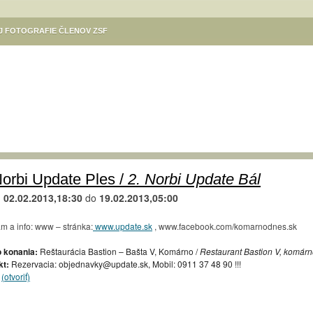
EJ FOTOGRAFIE ČLENOV ZSF
ÓDÁSOK
KULTÚRA V MESTE
VÝSTAVA DANUTY SZILÁRDOVEJ
Ý PROGRAM SÚBOROV SLOVENSKÍ REBELI – KOMÁRŇAN A DIVADLA KOMORA
NE / SZINNYEI JÓZSEF KÖNYVTÁR, KOMÁROM
GALÉRIA CSEMADOK
NE / MSKS BÉNI EGRESSYHO /EGRESSY BÉNI VMKMESTSKÉ KULTÚRNE
Ý VÝCVIK
KULTÚRNE PODUJATIA ZÁKLADNEJ UMELECKEJ ŠKOLY KOMÁRNO
TIVAL KÚT
TURISTICKÁ MAPA KOMÁRNA
KIKÖTŐ – POLGÁRI SZALON
Norbi Update Ples /
2. Norbi Update Bál
KOMÁRŇANSKÉ VÍNNE KORZO / KOMÁROMI BORKORZÓ
d
02.02.2013,18:30
do
19.02.2013,05:00
M
,,SENIORI FOTOGRAFUJÚ“. VERNISÁŽ 31.8. O 17.H. V MKS KOMÁRNO
m a info: www – stránka:
www.update.sk
, www.facebook.com/komarnodnes.sk
LA KOMÁRNO
REGIONÁLNE OSVETOVÉ STREDISKO V KOMÁRNE – PODUJATIA
 konania:
Reštaurácia Bastion – Bašta V, Komárno /
Restaurant Bastion V, komár
ÁS / FOTOKLUB HELIOS KOMÁRNO / HELIOS FOTÓKLUB
kt:
Rezervacia: objednavky@update.sk, Mobil: 0911 37 48 90 !!!
(otvoriť)
RÉV – A MAGYAR KULTÚRA HÁZA / RÉV KLUB
PLATZ GALÉRIA
AVY 2024
KELEMEN ISTVÁN / VÝSTAVA ILUSTRÁCIÍ DETSKÝCH KNÍH