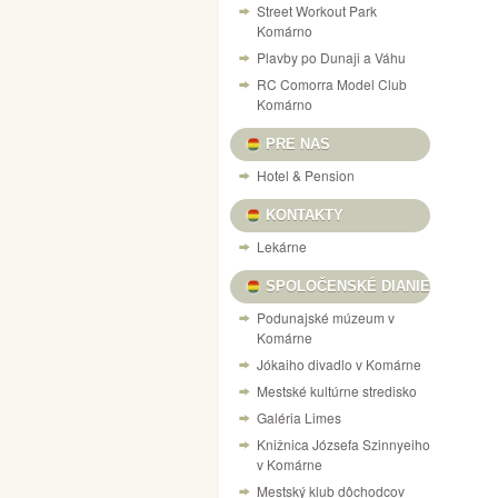
Street Workout Park
Komárno
Plavby po Dunaji a Váhu
RC Comorra Model Club
Komárno
PRE NAS
Hotel & Pension
KONTAKTY
Lekárne
SPOLOČENSKÉ DIANIE
Podunajské múzeum v
Komárne
Jókaiho divadlo v Komárne
Mestské kultúrne stredisko
Galéria Limes
Knižnica Józsefa Szinnyeiho
v Komárne
Mestský klub dôchodcov