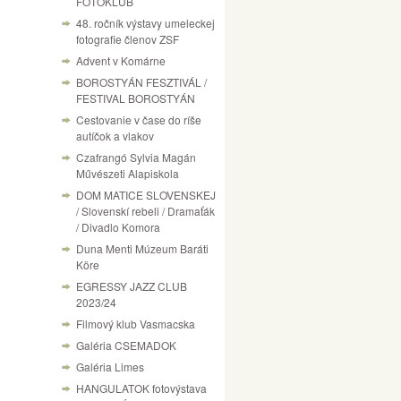
FOTÓKLUB
48. ročník výstavy umeleckej
fotografie členov ZSF
Advent v Komárne
BOROSTYÁN FESZTIVÁL /
FESTIVAL BOROSTYÁN
Cestovanie v čase do ríše
autíčok a vlakov
Czafrangó Sylvia Magán
Művészeti Alapiskola
DOM MATICE SLOVENSKEJ
/ Slovenskí rebeli / Dramaťák
/ Divadlo Komora
Duna Menti Múzeum Baráti
Köre
EGRESSY JAZZ CLUB
2023/24
Filmový klub Vasmacska
Galéria CSEMADOK
Galéria Limes
HANGULATOK fotovýstava