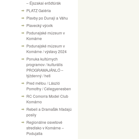
– Éjszakai erődtúrák
PLATZ Galéria
Plavby po Dunaji a Váhu
Plavecký výcvik
Podunajské múzeum v
Komárne
Podunajské múzeum v
Komárne / výstavy 2024
Ponuka kultúrnych
programov / kulturális
PROGRAMAJÁNLÓ –
týždenný / heti
Pred métou / László
Pomothy / Célegyenesben
RC Comorra Model Club
Komárno
Rebeli a Dramaťák hľadajú
posily
Regionálne osvetové
stredisko v Komárne –
Podujatia