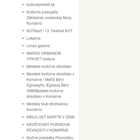
kulturapredeti.sk
Kultúrne podujatia
Základnej umeleckej školy
Komárno
KÚTfeszt / 13. Festival KÚT
Lekárne
Limes galéria
MAREK ORMANDÍK
VÝKVET výstava
Mestské kultúrne stredisko
Mestské kultúrne stredisko v
Komárne / MsKS Béni
Egressyho /Egressy Béni
VMKMestské kultúrne
stredisko v Komárne
Mestský klub dôchodcov
Komárno
MINULOSŤ SKRYTÁ V ZEMI
NÁVŠTEVNÝ PORIADOK
PEVNOSTI V KOMÁRNE
Nočné preliadky Pevnosťou