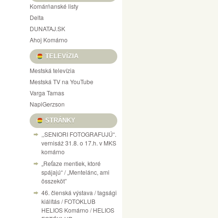
Komárňanské listy
Delta
DUNATAJ.SK
Ahoj Komárno
TELEVÍZIA
Mestská televízia
Mestská TV na YouTube
Varga Tamas
NapiGerzson
STRÁNKY
,,SENIORI FOTOGRAFUJÚ“.
vernisáž 31.8. o 17.h. v MKS
komárno
„Reťaze mentiek, ktoré
spájajú“ / „Mentelánc, ami
összeköt”
46. členská výstava / tagsági
kiálítás / FOTOKLUB
HELIOS Komárno / HELIOS