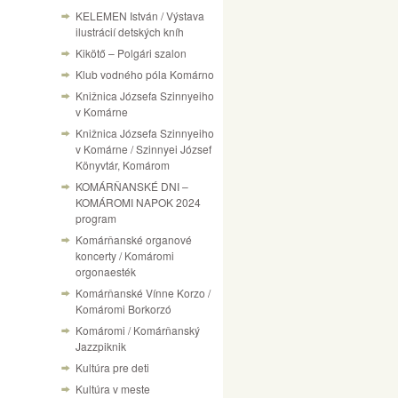
KELEMEN István / Výstava
ilustrácií detských kníh
Kikötő – Polgári szalon
Klub vodného póla Komárno
Knižnica Józsefa Szinnyeiho
v Komárne
Knižnica Józsefa Szinnyeiho
v Komárne / Szinnyei József
Könyvtár, Komárom
KOMÁRŇANSKÉ DNI –
KOMÁROMI NAPOK 2024
program
Komárňanské organové
koncerty / Komáromi
orgonaesték
Komárňanské Vínne Korzo /
Komáromi Borkorzó
Komáromi / Komárňanský
Jazzpiknik
Kultúra pre deti
Kultúra v meste