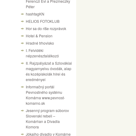
Ferenczi Évi a Prezmeczky
Péter
hashtagKN
HELIOS FOTOKLUB
Hor sa do ríše rozprávok
Hotel & Pension
Hradné trhovisko
I. Felvidéki
népzenésztalálkozó
II. Rajzpályázat a Szlovákiai
magyarnyelvu óvodák, alap
és kozépiskolák hírei és
eredményei
Informačný portál
Pevnostného systému
Komárna www.pevnost-
komarno.sk
Jesenný program súborov
Slovenskí rebeli –
Komárňan a Divadla
Komora
Jókaiho divadlo v Komárne