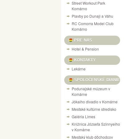
Street Workout Park
Komárno
Plavby po Dunaji a Váhu
RC Comorra Model Club
Komárno
PRE NAS
Hotel & Pension
KONTAKTY
Lekárne
SPOLOČENSKÉ DIANIE
Podunajské múzeum v
Komárne
Jókaiho divadlo v Komárne
Mestské kultúrne stredisko
Galéria Limes
Knižnica Józsefa Szinnyeiho
v Komárne
Mestský klub dôchodcov