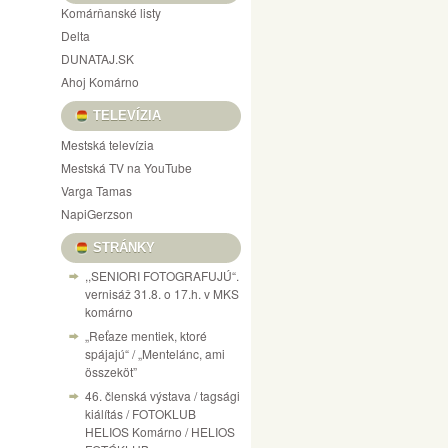
Komárňanské listy
Delta
DUNATAJ.SK
Ahoj Komárno
TELEVÍZIA
Mestská televízia
Mestská TV na YouTube
Varga Tamas
NapiGerzson
STRÁNKY
,,SENIORI FOTOGRAFUJÚ“.
vernisáž 31.8. o 17.h. v MKS
komárno
„Reťaze mentiek, ktoré
spájajú“ / „Mentelánc, ami
összeköt”
46. členská výstava / tagsági
kiálítás / FOTOKLUB
HELIOS Komárno / HELIOS