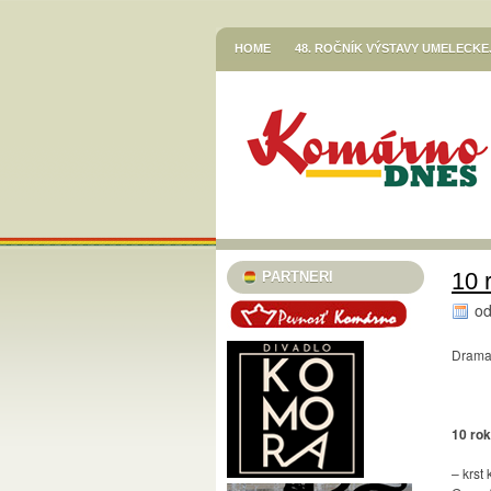
HOME
48. ROČNÍK VÝSTAVY UMELECK
VETŐ GÁBOR / LERAKODÁSOK ÉS ELTOL
HOR SA DO RÍŠE ROZPRÁVOK
JESENN
KNIŽNICA JÓZSEFA SZINNYEIHO V KOMÁR
MESTSKÉ KULTÚRNE STREDISKO V KOMÁR
STREDISKO V KOMÁRNE
EGRESSY JAZZ CLUB 2023/24
PLAVECK
SZINNYEI SZALON
KÚTFESZT / 13. FES
10 
PARTNERI
TURISTICKÁ INFORMAČNÁ KANCELÁRIA
o
TARICS LORINCZ MARGIT SZINÉSZMÚZEU
Dramať
TATRA KINO MOZI
KLUB VODNÉHO PÓ
46. ČLENSKÁ VÝSTAVA / TAGSÁGI KIÁLÍT
10 ro
MESTSKÝ KLUB DÔCHODCOV KOMÁRNO
PODUNAJSKÉ MÚZEUM V KOMÁRNE / VÝST
– krst