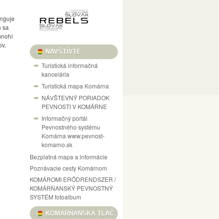
unguje
h sa
mnohí
ov,
NAVŠTÍVTE
Turistická informačná
kancelária
Turistická mapa Komárna
NÁVŠTEVNÝ PORIADOK
PEVNOSTI V KOMÁRNE
Informačný portál
Pevnostného systému
Komárna www.pevnost-
komarno.sk
Bezplatná mapa a informácie
Poznávacie cesty Komárnom
KOMÁROMI ERŐDRENDSZER /
KOMÁRŇANSKÝ PEVNOSTNÝ
SYSTÉM fotoalbum
KOMÁRŇANSKÁ TLAČ