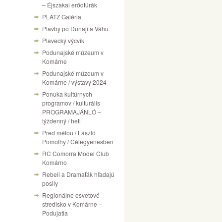
– Éjszakai erődtúrák
PLATZ Galéria
Plavby po Dunaji a Váhu
Plavecký výcvik
Podunajské múzeum v
Komárne
Podunajské múzeum v
Komárne / výstavy 2024
Ponuka kultúrnych
programov / kulturális
PROGRAMAJÁNLÓ –
týždenný / heti
Pred métou / László
Pomothy / Célegyenesben
RC Comorra Model Club
Komárno
Rebeli a Dramaťák hľadajú
posily
Regionálne osvetové
stredisko v Komárne –
Podujatia