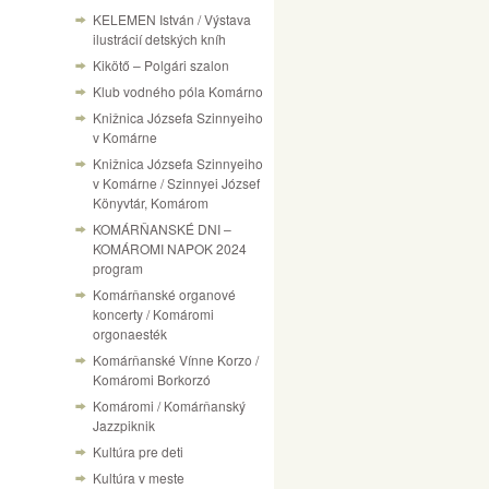
KELEMEN István / Výstava
ilustrácií detských kníh
Kikötő – Polgári szalon
Klub vodného póla Komárno
Knižnica Józsefa Szinnyeiho
v Komárne
Knižnica Józsefa Szinnyeiho
v Komárne / Szinnyei József
Könyvtár, Komárom
KOMÁRŇANSKÉ DNI –
KOMÁROMI NAPOK 2024
program
Komárňanské organové
koncerty / Komáromi
orgonaesték
Komárňanské Vínne Korzo /
Komáromi Borkorzó
Komáromi / Komárňanský
Jazzpiknik
Kultúra pre deti
Kultúra v meste