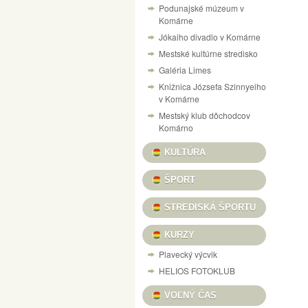
Podunajské múzeum v
NÁVŠTEVNÝ PORIADOK PEVNOSTI V KOM
Komárne
Jókaiho divadlo v Komárne
VÝSTAVA „125 ROKOV VÝROBY LODÍ V KO
Mestské kultúrne stredisko
CESTOVANIE V ČASE DO RÍŠE AUTÍČOK A
Galéria Limes
VILLA CAMARUM / ZICHY-PONT
Knižnica Józsefa Szinnyeiho
v Komárne
PONUKA KULTÚRNYCH PROGRAMOV / KULT
Mestský klub dôchodcov
DOM MATICE SLOVENSKEJ / SLOVENSKÍ R
Komárno
VÝSTAVA ŽELEZNIČNÝCH MODELOV
SU
KULTÚRA
X. A MI KARÁCSONYUNK NAŠE VIANOCE, 
ŠPORT
INFORMAČNÝ PORTÁL PEVNOSTNÉHO SY
STREDISKÁ ŠPORTU
HANGULATOK FOTOVÝSTAVA FERENCZI ÉV
KURZY
Plavecký výcvik
HELIOS FOTOKLUB
VOĽNÝ ČAS