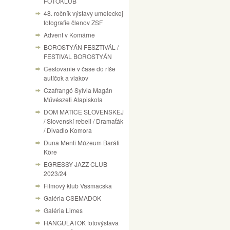
FOTÓKLUB
48. ročník výstavy umeleckej
fotografie členov ZSF
Advent v Komárne
BOROSTYÁN FESZTIVÁL /
FESTIVAL BOROSTYÁN
Cestovanie v čase do ríše
autíčok a vlakov
Czafrangó Sylvia Magán
Művészeti Alapiskola
DOM MATICE SLOVENSKEJ
/ Slovenskí rebeli / Dramaťák
/ Divadlo Komora
Duna Menti Múzeum Baráti
Köre
EGRESSY JAZZ CLUB
2023/24
Filmový klub Vasmacska
Galéria CSEMADOK
Galéria Limes
HANGULATOK fotovýstava