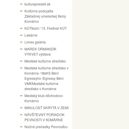
kulturapredeti.sk
Kultúrne podujatia
Základnej umeleckej školy
Komárno
KÚTfeszt / 13. Festival KÚT
Lekárne
Limes galéria
MAREK ORMANDÍK
VÝKVET výstava
Mestské kultúrne stredisko
Mestské kultúrne stredisko v
Komárne / MsKS Béni
Egressyho /Egressy Béni
VMKMestské kultúrne
stredisko v Komárne
Mestský klub dôchodcov
Komárno
MINULOSŤ SKRYTÁ V ZEMI
NÁVŠTEVNÝ PORIADOK
PEVNOSTI V KOMÁRNE
Nočné preliadky Pevnosťou