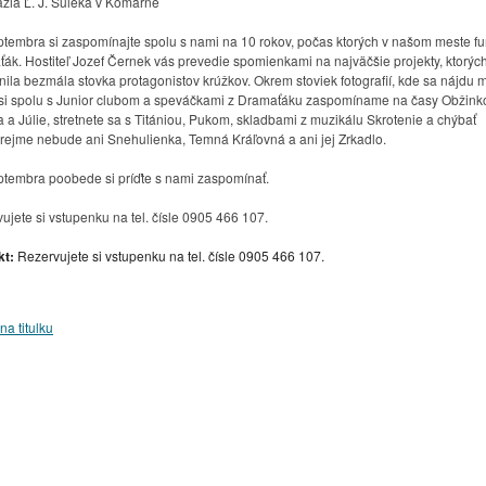
ia Ľ. J. Šuleka v Komárne
GYENESBEN
KOMÁROMI / KOMÁRŇANSKÝ JAZZPIKNIK
ptembra si zaspomínajte spolu s nami na 10 rokov, počas ktorých v našom meste f
ák. Hostiteľ Jozef Černek vás prevedie spomienkami na najväčšie projekty, ktorýc
nila bezmála stovka protagonistov krúžkov. Okrem stoviek fotografií, kde sa nájdu 
NY / MOSOLYGÓ MÁKVIRÁGOK, ILLATOS TULIPÁNOK
 si spolu s Junior clubom a speváčkami z Dramaťáku zaspomíname na časy Obžink
MENTELÁNC, AMI ÖSSZEKÖT”
MINULOSŤ SKRYTÁ V ZEMI
a Júlie, stretnete sa s Titániou, Pukom, skladbami z muzikálu Skrotenie a chýbať
ejme nebude ani Snehulienka, Temná Kráľovná a ani jej Zrkadlo.
TIVÁL / FESTIVAL BOROSTYÁN
XII. FONOGRÁF FESZTIVÁL
ptembra poobede si príďte s nami zaspomínať.
B
I. FELVIDÉKI NÉPZENÉSZTALÁLKOZÓ
2024 PROGRAM
REBELI A DRAMAŤÁK HĽADAJÚ POSILY
ujete si vstupenku na tel. čísle 0905 466 107.
ZAFRANGÓ SYLVIA MAGÁN MŰVÉSZETI ALAPISKOLA
kt:
Rezervujete si vstupenku na tel. čísle 0905 466 107.
NGYALOK ÉS RÓZSÁK“
KAI ERŐDTÚRÁK
SLOVENSKÍ REBELI – PRIDAJ SA K NÁM !
na titulku
URAPREDETI.SK
HASHTAGKN
JÓKAIHO DIVADLO V KOMÁRNE
 KOMÁROMI ORGONAESTÉK
MAREK ORMANDÍK VÝKVET VÝSTAVA
ZINNYEIHO V KOMÁRNE
ADVENT V KOMÁRNE
AVBY PO DUNAJI A VÁHU
RNYELVU ÓVODÁK, ALAP ÉS KOZÉPISKOLÁK HÍREI ÉS EREDMÉNYEI